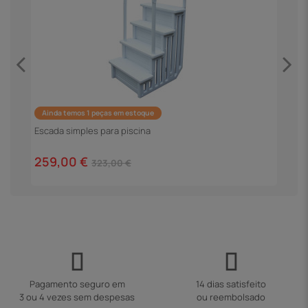
Ainda temos 1 peças em estoque
E
Escada simples para piscina
1
259,00 €
323,00 €
Pagamento seguro em
14 dias satisfeito
3 ou 4 vezes sem despesas
ou reembolsado