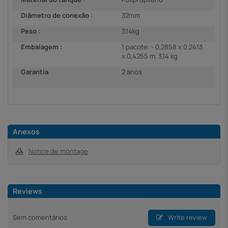
Diâmetro de conexão :
32mm
Peso :
3,14kg
Embalagem :
1 pacote: - 0,2858 x 0,2413
x 0,4255 m, 3,14 kg
Garantia
2 anos
Anexos
Notice de montage
Reviews
Sem comentários
Write review