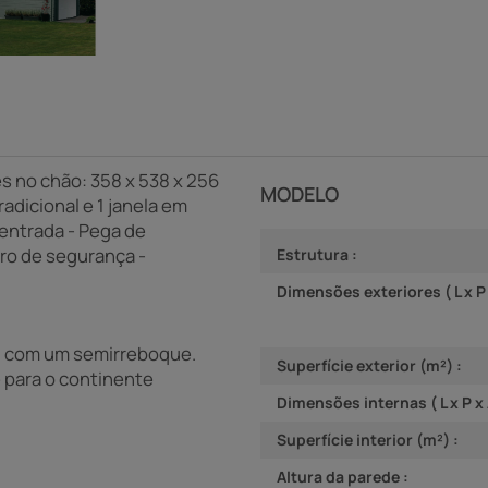
s no chão: 358 x 538 x 256
MODELO
radicional e 1 janela em
e entrada - Pega de
dro de segurança -
Estrutura :
Dimensões exteriores ( L x P x
el com um semirreboque.
Superfície exterior (m²) :
e para o continente
Dimensões internas ( L x P x A
Superfície interior (m²) :
Altura da parede :