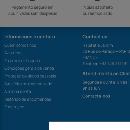
Pagamento seguro em
14 dias satisfeito
3 ou 4 vezes sem despesas
ou reembolsado
Informações e contato
Contact us
Quem somos nós
Habitat e Jardim
32 Rue de Paradis – PARI
Aviso legal
FRANCE
Eu preciso de ajuda
Telefone:
+33 1 76 31 11 61
Condições gerais de venda
Atendimento ao Clie
Proteção de dados pessoais
Segunda a quinta: 9h às 1
Satisfeito ou reembolsado
9h às 16h
A minha conta
Contacte-nos
Histórico de encomendas
Endereços