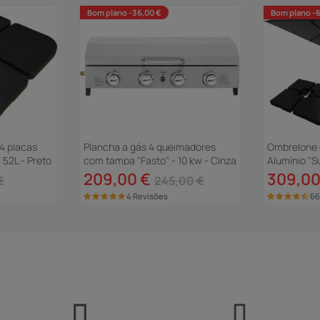
Bom plano -36,00 €
Bom plano -
4 placas
Plancha a gás 4 queimadores
Ombrelone 
 52L - Preto
com tampa "Fasto" - 10 kw - Cinza
Alumínio "S
4 m - Cinz
209,00 €
309,00
€
245,00 €
4 Revisões
66