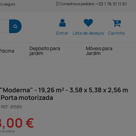
+33 1 76 31 11 61
Conselhos e pedidos :
o seguro
Entrar
Lista de desejos
Carrinho
Depósito para
Móveis para
Piscina
jardim
Jardim
Moderna" - 19,26 m² - 3,58 x 5,38 x 2,56 m
 Porta motorizada
REF:
81589
8,00 €
e ecotaxa