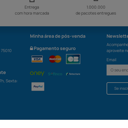
Entrega
1.000.000
com hora marcada
de pacotes entregues
Minha área de pós-venda
Newslett
Acompanhe 
Pagamento seguro
S 75010
aproveite n
Email
nte
7h, Sexta:
Se insc