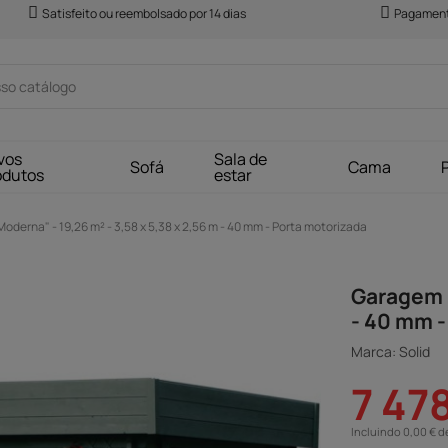
Satisfeito ou reembolsado por 14 dias
Pagament
vos
Sala de
Sofá
Cama
odutos
estar
derna" - 19,26 m² - 3,58 x 5,38 x 2,56 m - 40 mm - Porta motorizada
Garagem "
- 40 mm -
Marca: Solid
7 47
Incluindo 0,00 € d