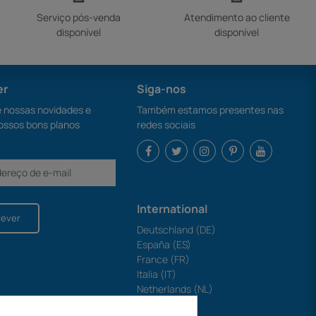
Serviço pós-venda
Atendimento ao cliente
disponível
disponível
er
Siga-nos
nossas novidades e
Também estamos presentes nas
ossos bons planos
redes sociais
International
rever
Deutschland (DE)
España (ES)
France (FR)
Italia (IT)
Netherlands (NL)
Polska (PL)