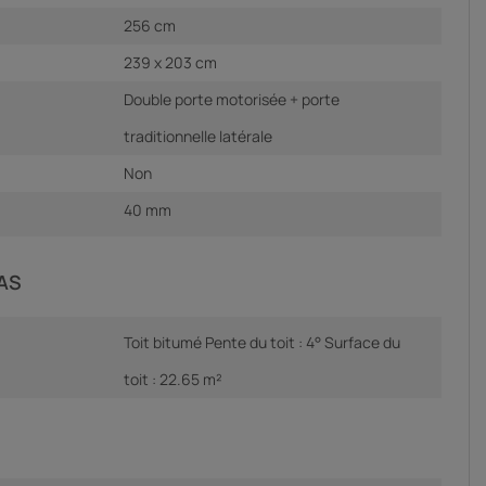
256 cm
239 x 203 cm
Double porte motorisée + porte
traditionnelle latérale
Non
40 mm
AS
Toit bitumé Pente du toit : 4° Surface du
toit : 22.65 m²