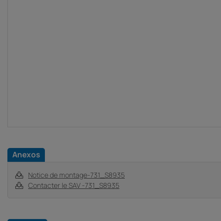
Anexos
Notice de montage-731_S8935
Contacter le SAV -731_S8935