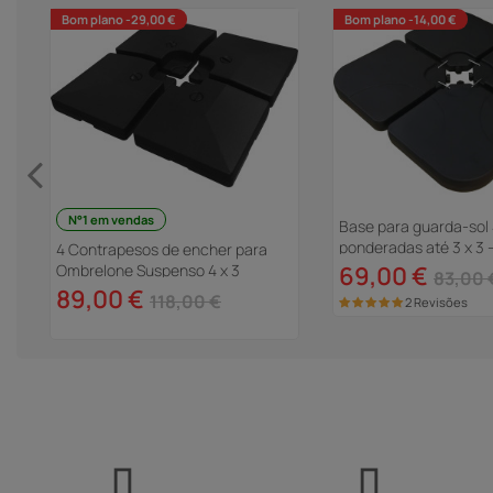
Bom plano -29,00 €
Bom plano -14,00 €
N°1 em vendas
Base para guarda-sol 
ponderadas até 3 x 3 -
4 Contrapesos de encher para
Ombrelone Suspenso 4 x 3
69,00 €
83,00 
89,00 €
118,00 €
2 Revisões