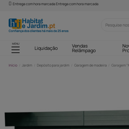
Entrega com hora marcada Entrega com hora marcada
MENU
Vendas
No
Liquidação
Relâmpago
Pr
Início
Jardim
Depósito para jardim
Garagem de madeira
Garagem "Mo