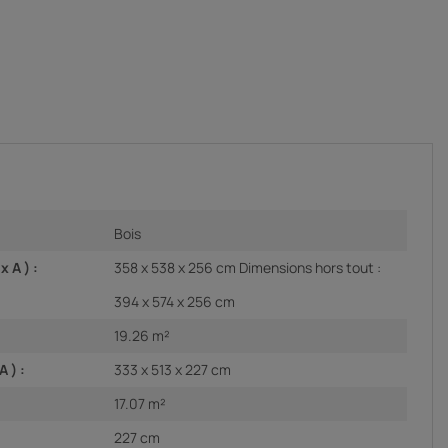
Bois
 A ) :
358 x 538 x 256 cm Dimensions hors tout :
394 x 574 x 256 cm
19.26 m²
 ) :
333 x 513 x 227 cm
17.07 m²
227 cm