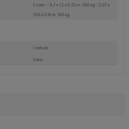
2 colis : - 5,7 x 1,2 x 0,72 m, 1100 kg - 2,07 x
1,125 x 0,15 m, 100 kg
1 voiture
2 ans