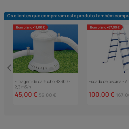
Os clientes que compraram este produto também compr
Bom plano -11,00 €
Bom plano -67,00 €
Filtragem de cartucho RX600 -
Escada de piscina - Al
em
2,3 m3/h
45,00 €
100,00 €
56,00 €
167,0