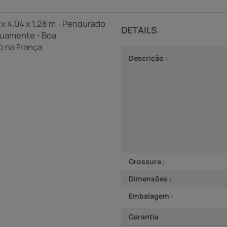
4 x 4,04 x 1,28 m - Pendurado
DETAILS
inuamente - Boa
o na França
Descrição :
Grossura :
Dimensões :
Embalagem :
Garantia