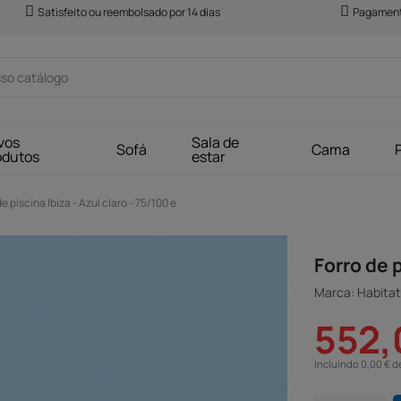
Satisfeito ou reembolsado por 14 dias
Pagament
vos
Sala de
Sofá
Cama
odutos
estar
de piscina Ibiza - Azul claro - 75/100 e
Forro de p
Marca: Habitat 
552,
Incluindo 0,00 € d