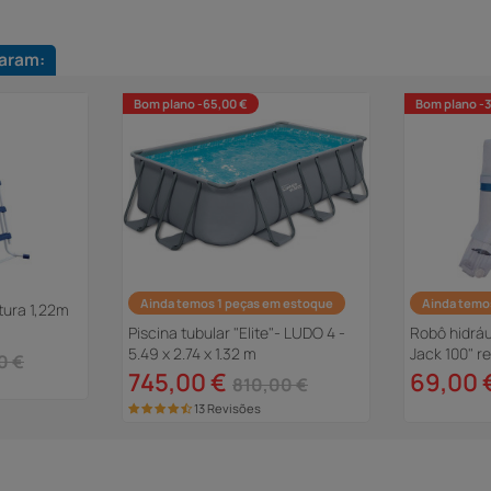
aram:
Bom plano -65,00 €
Bom plano -
Ainda temos 1 peças em estoque
Ainda temo
tura 1,22m
Piscina tubular "Elite"- LUDO 4 -
Robô hidráu
5.49 x 2.74 x 1.32 m
Jack 100" r
0 €
745,00 €
69,00 
810,00 €
13 Revisões