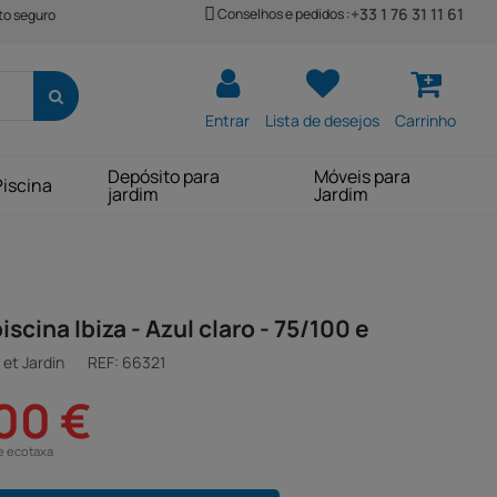
+33 1 76 31 11 61
Conselhos e pedidos :
o seguro
Entrar
Lista de desejos
Carrinho
Depósito para
Móveis para
Piscina
jardim
Jardim
iscina Ibiza - Azul claro - 75/100 e
et Jardin
REF:
66321
00 €
e ecotaxa