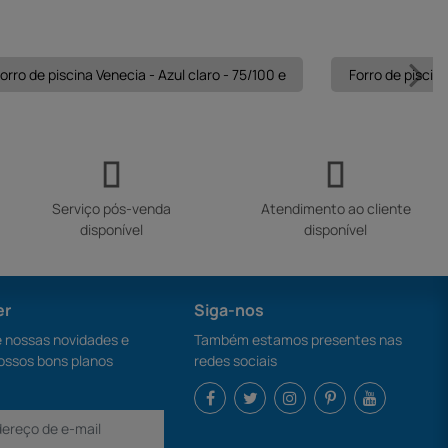
orro de piscina Venecia - Azul claro - 75/100 e
Forro de piscina
Serviço pós-venda
Atendimento ao cliente
disponível
disponível
er
Siga-nos
nossas novidades e
Também estamos presentes nas
ossos bons planos
redes sociais