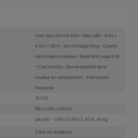
Liner pour piscine Ibiza - Bleu pâle - 8.04 x
4.04 x 1.28 m - Accrochage Hung - Coloris
teinté dans la masse - Résistant jusqu'à 28
° C en continu - Bonne stabilité de la
couleur au vieillissement - Fabrication
française
75/100
804 x 404 x 128 cm
pacote: - 0,80 x 0,59 x 0,40 m, 45 kg
2 ans sur soudures