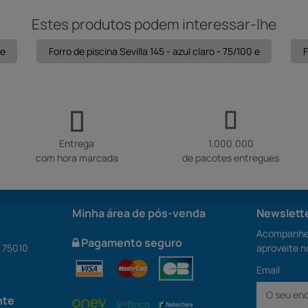
Estes produtos podem interessar-lhe
 e
Forro de piscina Sevilla 145 - azul claro - 75/100 e
F
Entrega
1.000.000
com hora marcada
de pacotes entregues
Minha área de pós-venda
Newslett
Acompanhe 
Pagamento seguro
S 75010
aproveite n
Email
nte