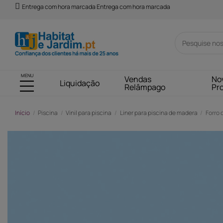
Entrega com hora marcada Entrega com hora marcada
MENU
Vendas
No
Liquidação
Relâmpago
Pr
Início
Piscina
Vinil para piscina
Liner para piscina de madera
Forro 