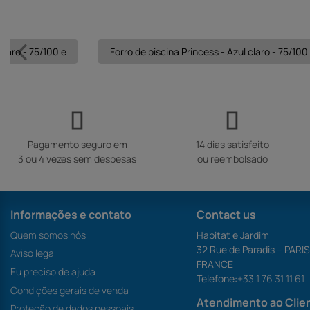
claro - 75/100 e
Forro de piscina Princess - Azul claro - 75/100
Pagamento seguro em
14 dias satisfeito
3 ou 4 vezes sem despesas
ou reembolsado
Informações e contato
Contact us
Quem somos nós
Habitat e Jardim
32 Rue de Paradis – PARI
Aviso legal
FRANCE
Eu preciso de ajuda
Telefone:
+33 1 76 31 11 61
Condições gerais de venda
Atendimento ao Clie
Proteção de dados pessoais