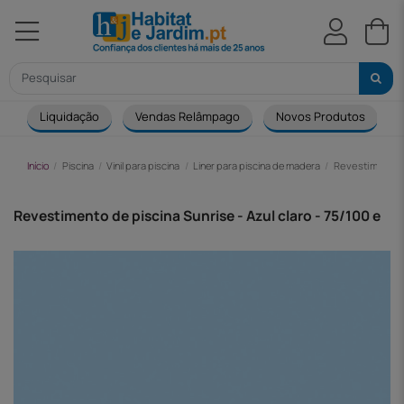
Liquidação
Vendas Relâmpago
Novos Produtos
Início
Piscina
Vinil para piscina
Liner para piscina de madera
Revestimento de
Revestimento de piscina Sunrise - Azul claro - 75/100 e