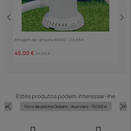
Filtragem de cartucho RX600 - 2,3 m3/h
E
45,00 €
1
56,00 €
Estes produtos podem interessar-lhe
100 e
Forro de piscina Océano - Azul claro - 75/100 e
Forr