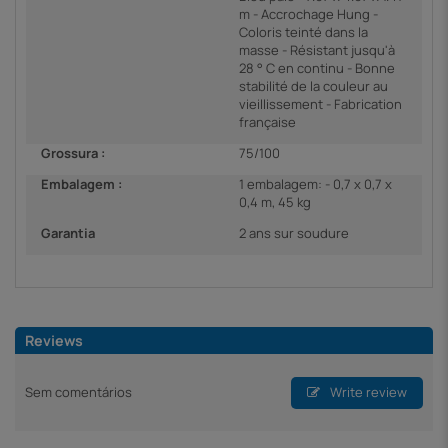
m - Accrochage Hung -
Coloris teinté dans la
masse - Résistant jusqu'à
28 ° C en continu - Bonne
stabilité de la couleur au
vieillissement - Fabrication
française
Grossura :
75/100
Embalagem :
1 embalagem: - 0,7 x 0,7 x
0,4 m, 45 kg
Garantia
2 ans sur soudure
Reviews
Sem comentários
Write review