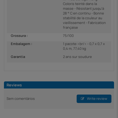
Coloris teinté dans la
masse - Résistant jusqu'à
28 ° C en continu - Bonne
stabilité de la couleur au
vieillissement - Fabrication
française
Grossura :
75/100
Embalagem :
1 pacote:<br/> - 0,7 x 0,7 x
0,4 m, 77,40 kg
Garantia
2 ans sur soudure
Reviews
Sem comentários
Write review