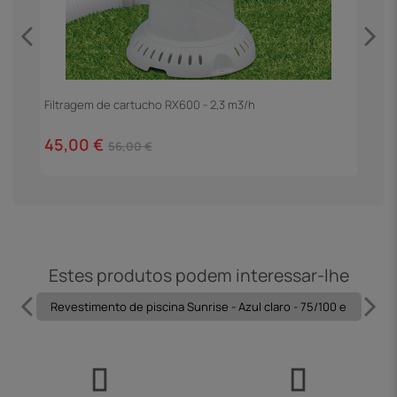
Filtragem de cartucho RX600 - 2,3 m3/h
E
45,00 €
1
56,00 €
Estes produtos podem interessar-lhe
Revestimento de piscina Sunrise - Azul claro - 75/100 e