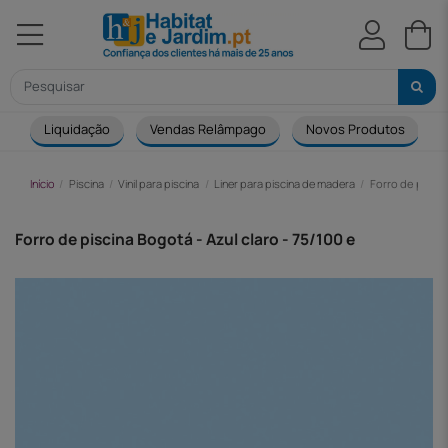
Liquidação
Vendas Relâmpago
Novos Produtos
Início
Piscina
Vinil para piscina
Liner para piscina de madera
Forro de piscin
Forro de piscina Bogotá - Azul claro - 75/100 e