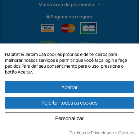
Minha área de pós-venda
Pagamento seguro
Habitat & Jardim usa cookies próprios e de terceiros para
melhorar nossos serviços e permitir que você faça login e faça
pedidos Para dar seu consentimento para o uso, pressione o
botão Aceitar.
International
Aceitar
Rejeitar todos os cookies
https://www.habitatejardim.pt é um site da empresa GECODIS SA com um
capital de 187.203,29€, 32 Rue de Paradis - PARIS 75010 (FRANÇA). A
Personalizar
GECODIS.SA criada em 11/04/1998 é uma subsidiária da ODAYA ​​​​​​HOLDING com
um capital de 2.750.640,00 EURO.
TODAS AS NOSSAS PROMOÇÕES SÃO VÁLIDAS ENQUANTO ESTOQUE
Política de Privacidade e Cookies
Comprar
DISPONÍVEL