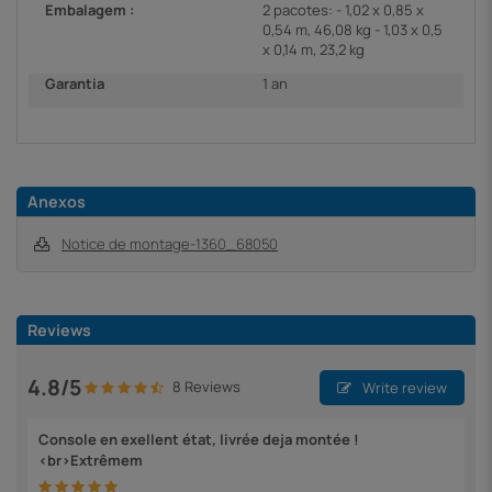
Embalagem :
2 pacotes: - 1,02 x 0,85 x
0,54 m, 46,08 kg - 1,03 x 0,5
x 0,14 m, 23,2 kg
Garantia
1 an
Anexos
Notice de montage-1360_68050
Reviews
4.8/5
8 Reviews
Write review
Console en exellent état, livrée deja montée !
<br>Extrêmem