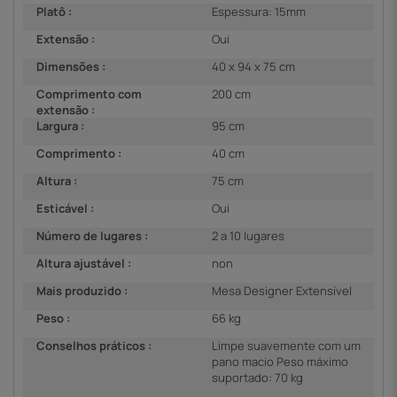
Platô :
Espessura: 15mm
Extensão :
Oui
Dimensões :
40 x 94 x 75 cm
Comprimento com
200 cm
extensão :
Largura :
95 cm
Comprimento :
40 cm
Altura :
75 cm
Esticável :
Oui
Número de lugares :
2 a 10 lugares
Altura ajustável :
non
Mais produzido :
Mesa Designer Extensível
Peso :
66 kg
Conselhos práticos :
Limpe suavemente com um
pano macio Peso máximo
suportado: 70 kg