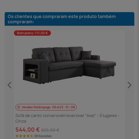
Os clientes que compraram este produto também
compraram:
Bom plano -111,00 €
Vendas Relâmpago
06
d
02
:
31
:
07
S
P
Sofá de canto conversível/reversível "Axel" - 3 lugares -
Cinza
5
544,00 €
655,00 €
38 Revisões