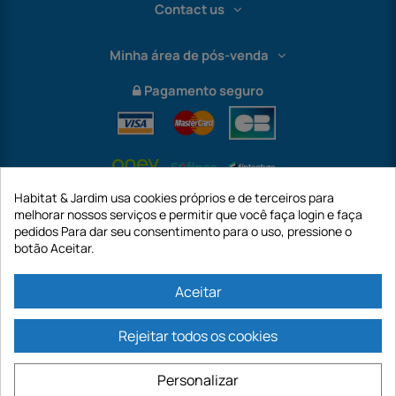
Contact us
Minha área de pós-venda
Pagamento seguro
Habitat & Jardim usa cookies próprios e de terceiros para
melhorar nossos serviços e permitir que você faça login e faça
pedidos Para dar seu consentimento para o uso, pressione o
botão Aceitar.
International
Aceitar
Rejeitar todos os cookies
https://www.habitatejardim.pt é um site da empresa GECODIS SA com um
capital de 187.203,29€, 32 Rue de Paradis - PARIS 75010 (FRANÇA). A
Personalizar
GECODIS.SA criada em 11/04/1998 é uma subsidiária da ODAYA ​​​​​​HOLDING com