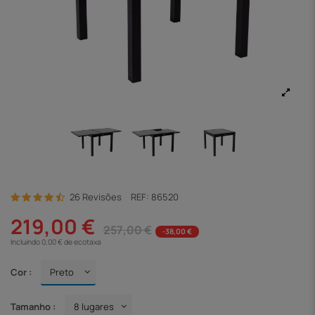
26 Revisões
REF:
86520
219,00 €
257,00 €
-38,00 €
Incluindo 0,00 € de ecotaxa
Cor :
Tamanho :