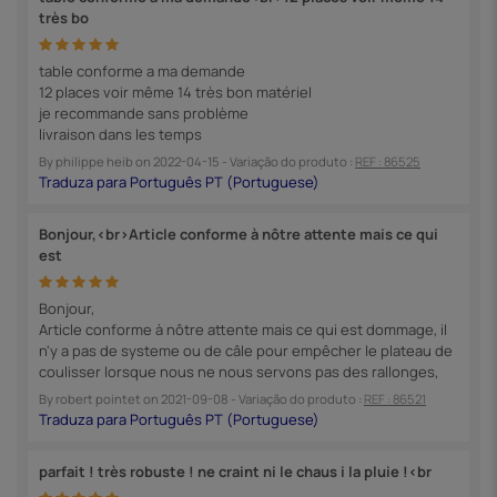
très bo
table conforme a ma demande
12 places voir même 14 très bon matériel
je recommande sans problème
livraison dans les temps
By
philippe heib
on
2022-04-15
- Variação do produto :
REF : 86525
Bonjour,<br>Article conforme à nôtre attente mais ce qui
est
Bonjour,
Article conforme à nôtre attente mais ce qui est dommage, il
n'y a pas de systeme ou de câle pour empêcher le plateau de
coulisser lorsque nous ne nous servons pas des rallonges,
By
robert pointet
on
2021-09-08
- Variação do produto :
REF : 86521
parfait ! très robuste ! ne craint ni le chaus i la pluie !<br