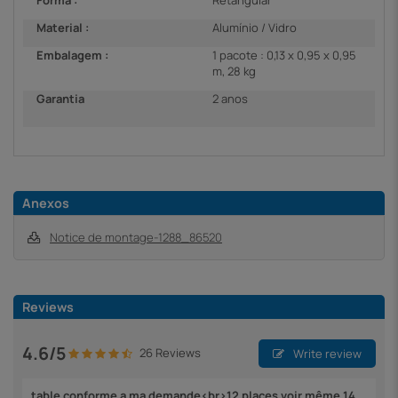
Forma :
Retangular
Material :
Alumínio / Vidro
Embalagem :
1 pacote : 0,13 x 0,95 x 0,95
m, 28 kg
Garantia
2 anos
Anexos
Notice de montage-1288_86520
Reviews
4.6/5
26 Reviews
Write review
table conforme a ma demande<br>12 places voir même 14