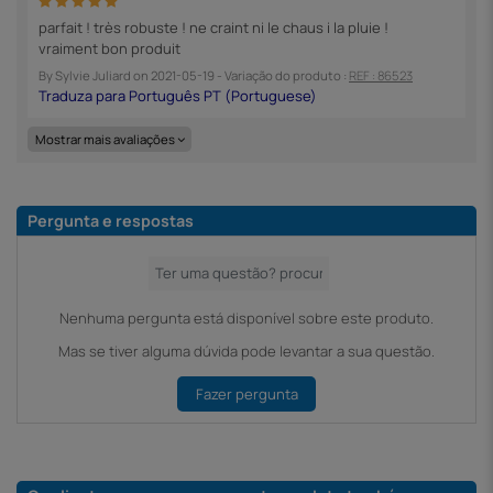
parfait ! très robuste ! ne craint ni le chaus i la pluie !
vraiment bon produit
By
Sylvie Juliard
on
2021-05-19
- Variação do produto :
REF : 86523
Mostrar mais avaliações
Pergunta e respostas
Nenhuma pergunta está disponível sobre este produto.
Mas se tiver alguma dúvida pode levantar a sua questão.
Fazer pergunta