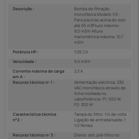
Descrição :
Bomba de filtração
monofásica Modelo 1/3 -
Para piscinas acima do solo
até 65 m3Fluxo máximo:
9,5 m3/h Altura
manométrica máxima: 10,7
m3/h
Potência HP :
1/25 CV
Velocidade :
9.5 m3/h
Corrente máxima de carga
2.3 A
em A :
Recurso técnico nº 1 :
Alimentação eléctrica: 230
VAC monofásica através de
ficha moldada no
caboPotência: P1: 550 W,
P2: 300 W
Característica técnica
Tampa do filtro: 1/4 de volta
n°2 :
Ligação de entrada/saída: 1
1/2 fêmea
Recurso técnico nº 3 :
Dreno: sim, pré-filtro no