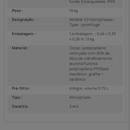
fundo Estanquidade: IPX5
Peso :
13 kg
Designação :
Modèle 1/2 monophasée -
Type : centrifuge
Embalagem :
1 embalagem: - 0,46 x 0,39
x 0,26 m, 13 kg
Material :
Corpo: polipropileno
reforçado com 30% de
fibra de vidroRolamento:
alumínioTurbina:
polipropileno PPOSelo
mecânico: grafite +
cerâmica
Pré-filtro :
Intégré, volume 0.75 L
Tipo :
Monophasé
Garantia
2 ans