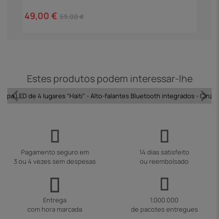
2
49,00 €
59,00 €
Estes produtos podem interessar-lhe
Spa LED de 4 lugares “Haiti” - Alto-falantes Bluetooth integrados - Cinza
Pagamento seguro em
14 dias satisfeito
3 ou 4 vezes sem despesas
ou reembolsado
Entrega
1.000.000
com hora marcada
de pacotes entregues