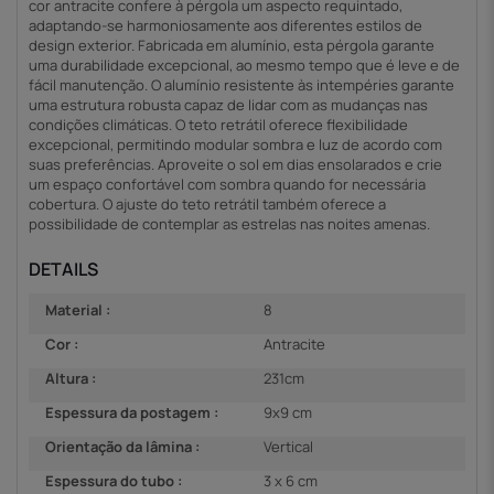
cor antracite confere à pérgola um aspecto requintado,
adaptando-se harmoniosamente aos diferentes estilos de
design exterior. Fabricada em alumínio, esta pérgola garante
uma durabilidade excepcional, ao mesmo tempo que é leve e de
fácil manutenção. O alumínio resistente às intempéries garante
uma estrutura robusta capaz de lidar com as mudanças nas
condições climáticas. O teto retrátil oferece flexibilidade
excepcional, permitindo modular sombra e luz de acordo com
suas preferências. Aproveite o sol em dias ensolarados e crie
um espaço confortável com sombra quando for necessária
cobertura. O ajuste do teto retrátil também oferece a
possibilidade de contemplar as estrelas nas noites amenas.
DETAILS
Material :
8
Cor :
Antracite
Altura :
231cm
Espessura da postagem :
9x9 cm
Orientação da lâmina :
Vertical
Espessura do tubo :
3 x 6 cm