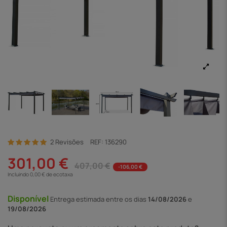
2 Revisões
REF:
136290
301,00 €
407,00 €
-106,00 €
Incluindo 0,00 € de ecotaxa
Disponível
Entrega
estimada entre os dias
14/08/2026
e
19/08/2026