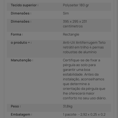
Tecido superior :
Polyseter 180 gr
Dimensões :
Sim
Dimensões :
395 x 295 x 231
centímetros
Forma :
Rectangle
o produto + :
Anti-UV Antiferrugem Teto
retrátil em trilho 4 pernas
robustas de alumínio
Manutenção :
Certifique-se de fixar a
pérgula ao solo para
garantir uma boa
estabilidade. Antes da
instalação, aconselhamos
que determine a
orientação da pérgula que
lhe oferecerá maior
conforto no seu uso diário.
Peso :
31,8kg
Embalagem :
1 pacote: - 2,92 x 0,25 x 0,2