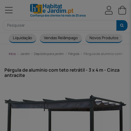
Liquidação
Vendas Relâmpago
Novos Produtos
Início
Jardim
Depósito para jardim
Pérgola
Pérgula de alumínio com teto ret
Pérgula de alumínio com teto retrátil - 3 x 4 m - Cinza
antracite
-106,00 €