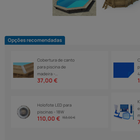
Opções recomendadas
Cobertura de canto
C
para piscina de
p
madeira -...
4
37,00 €
K
Holofote LED para
e
piscinas - 18W
m
110,00 €
153,00 €