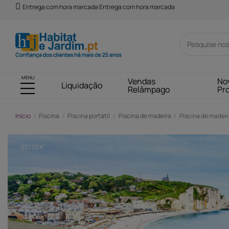
Entrega com hora marcada Entrega com hora marcada
MENU
Vendas
No
Liquidação
Relâmpago
Pr
Início
Piscina
Piscina portátil
Piscina de madeira
Piscina de madeira
-937,00 €