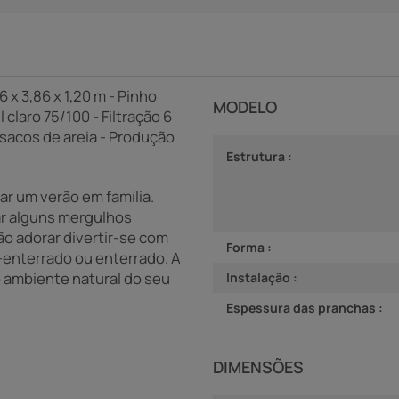
 x 3,86 x 1,20 m - Pinho
MODELO
claro 75/100 - Filtração 6
2 sacos de areia - Produção
Estrutura :
ar um verão em família.
ar alguns mergulhos
o adorar divertir-se com
Forma :
i-enterrado ou enterrado. A
 ambiente natural do seu
Instalação :
Espessura das pranchas :
DIMENSÕES