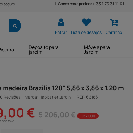
+33 1 76 31 11 61
Conselhos e pedidos :
o seguro
Entrar
Lista de desejos
Carrinho
Depósito para
Móveis para
Piscina
jardim
Jardim
 madeira Brazilia 120" 5,86 x 3,86 x 1,20 m
0 Revisões
Marca: Habitat et Jardin
REF:
66186
9,00 €
5 206,00 €
-937,00 €
e ecotaxa