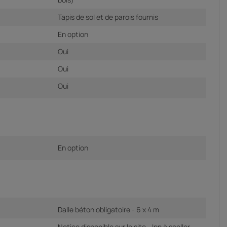
Tapis de sol et de parois fournis
En option
Oui
Oui
Oui
En option
Dalle béton obligatoire - 6 x 4 m
Notice disponible sur le site - Ipn à sceller