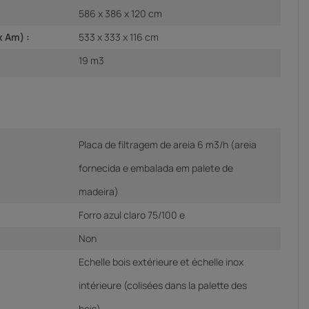
586 x 386 x 120 cm
x Am) :
533 x 333 x 116 cm
19 m3
Placa de filtragem de areia 6 m3/h (areia
fornecida e embalada em palete de
madeira)
Forro azul claro 75/100 e
Non
Echelle bois extérieure et échelle inox
intérieure (colisées dans la palette des
bois)