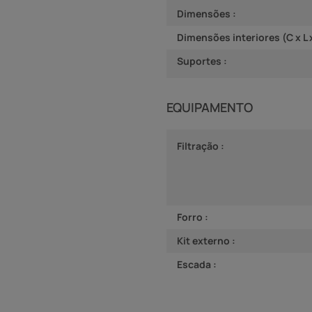
Dimensões :
Dimensões interiores (C x L 
Suportes :
EQUIPAMENTO
Filtração :
Forro :
Kit externo :
Escada :