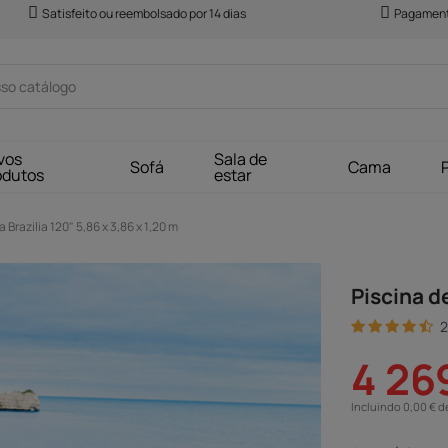
Satisfeito ou reembolsado por 14 dias
Pagament
vos
Sala de
Sofá
Cama
odutos
estar
 Brazilia 120" 5,86 x 3,86 x 1,20 m
Piscina de
2
4 26
Incluindo 0,00 € d