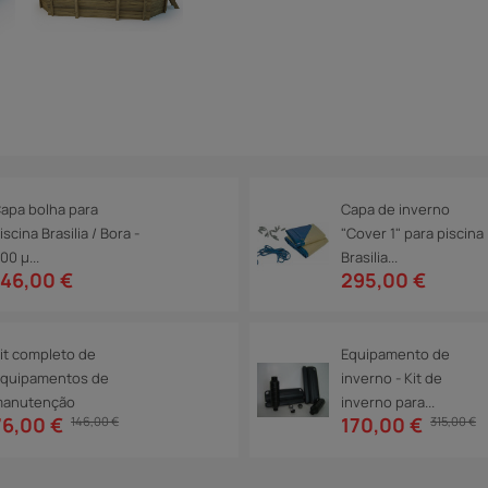
apa bolha para
Capa de inverno
iscina Brasilia / Bora -
"Cover 1" para piscina
00 µ...
Brasilia...
146,00 €
295,00 €
it completo de
Equipamento de
quipamentos de
inverno - Kit de
anutenção
inverno para...
76,00 €
170,00 €
146,00 €
315,00 €