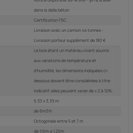
dans la dalle béton
Certification FSC
Livraison avec un camion 44 tonnes -
Livraison porteur supplément de 180 €
Le bois étant un matériau vivant soumis
aux variations de température et
d'humidité, les dimensions indiquées ci-
dessous doivent être considérées à titre
indicatif, elles peuvent varier de ± 2 à 12%.
5.33 x 3.33 m
de 6m3/h
Octogonale entre 5 et 7 m
de 1,10m a 1,20m