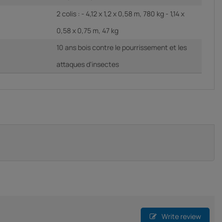
2 colis : - 4,12 x 1,2 x 0,58 m, 780 kg - 1,14 x
0,58 x 0,75 m, 47 kg
10 ans bois contre le pourrissement et les
attaques d'insectes
Write review