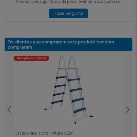
Mas se tiver alguma dúvida pode levantar a sua questão.
Fazer pergunta
Os clientes que compraram este produto também
compraram:
Bom plano -67,00 €
Escada de piscina - Altura 1,22m
F