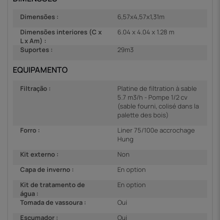
Dimensões :
6,57x4,57x1,31m
Dimensões interiores (C x
6.04 x 4.04 x 1.28 m
L x Am) :
Suportes :
29m3
EQUIPAMENTO
Filtração :
Platine de filtration à sable
5.7 m3/h - Pompe 1/2 cv
(sable fourni, colisé dans la
palette des bois)
Forro :
Liner 75/100e accrochage
Hung
Kit externo :
Non
Capa de inverno :
En option
Kit de tratamento de
En option
água :
Tomada de vassoura :
Oui
Escumador :
Oui