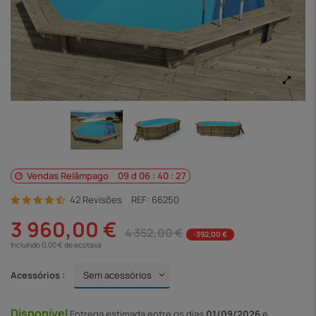
Vendas Relâmpago
09
d
06
:
40
:
27
42 Revisões
REF:
66250
3 960,00 €
4 352,00 €
-392,00 €
Incluindo 0,00 € de ecotaxa
Acessórios :
Disponível
Entrega
estimada entre os dias
01/09/2026
e