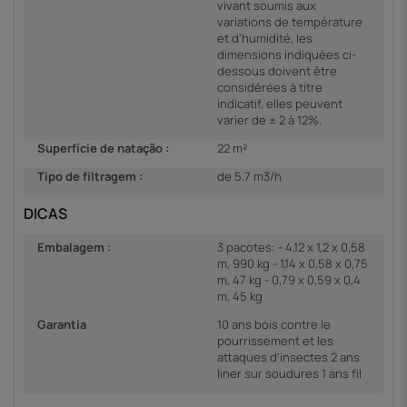
vivant soumis aux
variations de température
et d'humidité, les
dimensions indiquées ci-
dessous doivent être
considérées à titre
indicatif, elles peuvent
varier de ± 2 à 12%.
Superfície de natação :
22 m²
Tipo de filtragem :
de 5.7 m3/h
DICAS
Embalagem :
3 pacotes: - 4,12 x 1,2 x 0,58
m, 990 kg - 1,14 x 0,58 x 0,75
m, 47 kg - 0,79 x 0,59 x 0,4
m, 45 kg
Garantia
10 ans bois contre le
pourrissement et les
attaques d'insectes 2 ans
liner sur soudures 1 ans fil