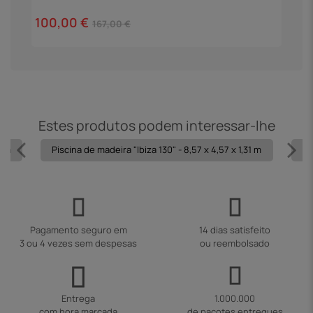
100,00 €
4
167,00 €
Estes produtos podem interessar-lhe
1 m
Piscina de madeira "Ibiza 130" - 8,57 x 4,57 x 1,31 m
Pi
Pagamento seguro em
14 dias satisfeito
3 ou 4 vezes sem despesas
ou reembolsado
Entrega
1.000.000
com hora marcada
de pacotes entregues