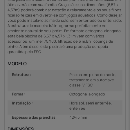
ótimo verão com sua família. Graças às suas dimensões (6,57 x
4,57m) poderá combinar natação e relaxamento e os seus filhos
ficarão felizes em divertir-se com jogos aquáticos. Como desejar,
você pode instalá-lo acima do solo, semienterrado ou enterrado.
A estrutura de madeira irá integrar-se perfeitamente no
ambiente natural do seu jardim. Em formato octogonal alongado,
esta bela piscina de 6,57 x 4,57 x 1,31 m vem com vários
acessórios: um liner 75/100, filtração de 6 m3/h , copings de
pinho. Além disso, esta piscina é uma produção europeia
garantida pelo FSC.
MODELO
Estrutura :
Piscina em pinho do norte,
tratamento em autoclave
classe IV FSC
Forma :
Octogonal alongado
Instalação :
Hors sol, semi enterrée,
enterrée
Espessura das pranchas :
42/45 mm
DIMENSÕES