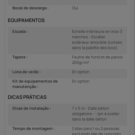
Bocal de descarga :
Oui
EQUIPAMENTOS
Escada :
Echelle intérieure en inox 3
marches - Escalier
extérieur amovible (colisés
dans la palette des bois)
Tapete :
Feutre de fond et de parois
200gr/m²
Lona de verão :
En option
Kit de equipamentos de
En option
manutenção :
DICAS PRÁTICAS
Dicas de instalação :
7 x 5 m - Dalle béton
obligatoire - - Ipn à sceller
dans la dalle béton
Tempo de montagem :
2 dias para 1 ou 2 pessoas
excluindo laje de concreto