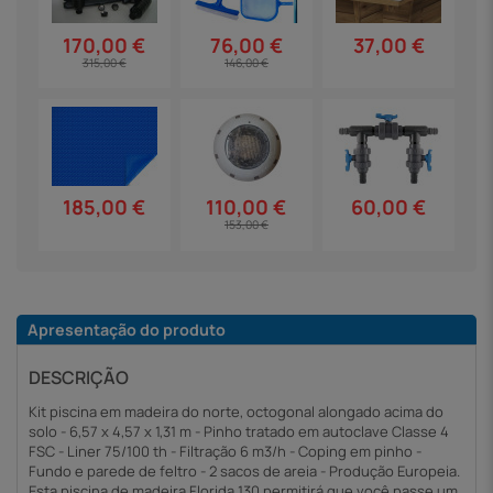
37,00 €
170,00 €
76,00 €
315,00 €
146,00 €
185,00 €
60,00 €
110,00 €
153,00 €
Apresentação do produto
DESCRIÇÃO
Kit piscina em madeira do norte, octogonal alongado acima do
solo - 6,57 x 4,57 x 1,31 m - Pinho tratado em autoclave Classe 4
FSC - Liner 75/100 th - Filtração 6 m3/h - Coping em pinho -
Fundo e parede de feltro - 2 sacos de areia - Produção Europeia.
Esta piscina de madeira Florida 130 permitirá que você passe um