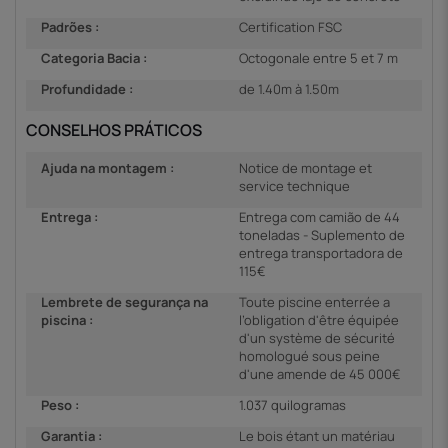
Padrões :
Certification FSC
Categoria Bacia :
Octogonale entre 5 et 7 m
Profundidade :
de 1.40m à 1.50m
CONSELHOS PRÁTICOS
Ajuda na montagem :
Notice de montage et
service technique
Entrega :
Entrega com camião de 44
toneladas - Suplemento de
entrega transportadora de
115€
Lembrete de segurança na
Toute piscine enterrée a
piscina :
l’obligation d'être équipée
d'un système de sécurité
homologué sous peine
d'une amende de 45 000€
Peso :
1.037 quilogramas
Garantia :
Le bois étant un matériau