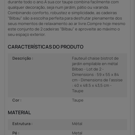
durante todo o ano.A sua cor taupe combina facilmente com
qualquer decoração, seja num jardim, pátio ou varanda.
Combinando conforto, robustez e simplicidade, as cadeiras
"Bilbau" são a escolha perfeita para desfrutar plenamente dos
seus momentos de relaxamento ao ar livre.Compre hoje mesmo
este conjunto de 2 cadeiras "Bilbau" e aproveite ao máximo o
seu espaço exterior.
CARACTERÍSTICAS DO PRODUTO
Descrição :
Fauteuil chaise bistrot de
jardin empilable en métal
Bilbao - Lot de 2 -
Dimensions : 59 x 55 x 84
cm - Dimensions de l'assise
: 40 x 48.5 x 43,5 cm -
Taupe
Cor :
Taupe
MATERIAL
Estrutura :
Métal
Pé :
Metal