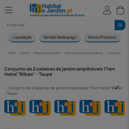
Liquidação
Vendas Relâmpago
Novos Produtos
Início
Jardim
Móveis para Jardim
Poltrona para Área externa
Conjunto de 2 
Conjunto de 2 cadeiras de jardim empilháveis ??em
metal "Bilbao" - Taupe
-47,00 €