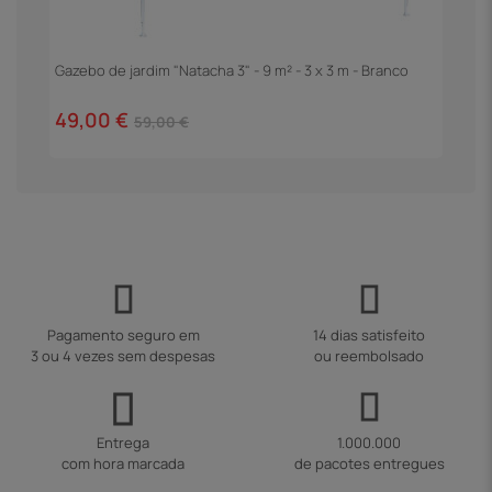
Gazebo de jardim "Natacha 3" - 9 m² - 3 x 3 m - Branco
P
C
49,00 €
2
59,00 €
Pagamento seguro em
14 dias satisfeito
3 ou 4 vezes sem despesas
ou reembolsado
Entrega
1.000.000
com hora marcada
de pacotes entregues