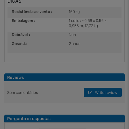
DICAS
Resistência ao vento :
160 kg
Embalagem :
1 colis : - 0,69 x 0,56 x
0,955 m, 12,72 kg
Dobrável :
Non
Garantia
2 anos
Reviews
Sem comentários
Write review
Pergunta e respostas