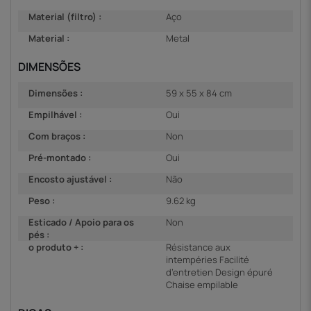
Material (filtro) :
Aço
Material :
Metal
DIMENSÕES
Dimensões :
59 x 55 x 84 cm
Empilhável :
Oui
Com braços :
Non
Pré-montado :
Oui
Encosto ajustável :
Não
Peso :
9.62 kg
Esticado / Apoio para os
Non
pés :
o produto + :
Résistance aux
intempéries Facilité
d’entretien Design épuré
Chaise empilable