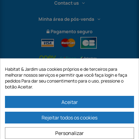
Contact us
Minha área de pós-venda
Pagamento seguro
Habitat & Jardim usa cookies próprios e de terceiros para
melhorar nossos serviços e permitir que você faça login e faça
pedidos Para dar seu consentimento para o uso, pressione o
botão Aceitar.
International
Aceitar
Rejeitar todos os cookies
https://www.habitatejardim.pt é um site da empresa GECODIS SA com um
capital de 187.203,29€, 32 Rue de Paradis - PARIS 75010 (FRANÇA). A
Personalizar
GECODIS.SA criada em 11/04/1998 é uma subsidiária da ODAYA ​​​​​​HOLDING com