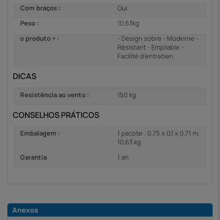
Com braços :
Oui
Peso :
10,63kg
o produto + :
- Design sobre - Moderne -
Résistant - Empilable -
Facilité d'entretien
DICAS
Resistência ao vento :
150 kg
CONSELHOS PRÁTICOS
Embalagem :
1 pacote : 0,75 x 0,1 x 0,71 m,
10,63 kg
Garantia
1 an
Anexos