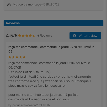
Notice de montage-1288_86728
Reviews
4.5/5
4 Reviews
Write review
reçu ma commande , commandé le jeudi 02/07/21 livré le
06
reçu ma commande , commandé le jeudi 02/07/21 livré le
06/07/21
6 colis de (lot de 2 fauteuils )
fauteuil jardin textilène cordoba - phoenix - noir/argenté
très conforme à ce que j'attendais seul souci il manque 1
piece mais le sav va faire le necessaire .
pour moi : le site ( habitat et jardin.com ) parfait.
commande et livraison rapide et bon suivi.
By
jacques caracas
on
2021-07-07