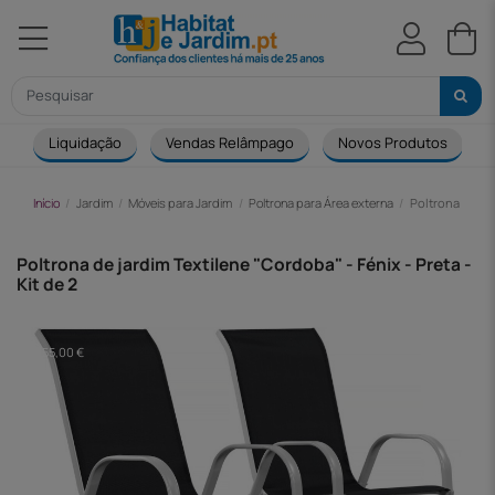
Liquidação
Vendas Relâmpago
Novos Produtos
Início
Jardim
Móveis para Jardim
Poltrona para Área externa
Poltrona de jar
Poltrona de jardim Textilene "Cordoba" - Fénix - Preta -
Kit de 2
-55,00 €