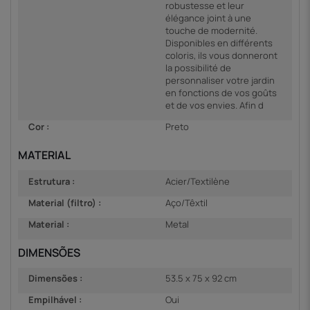
robustesse et leur
élégance joint à une
touche de modernité.
Disponibles en différents
coloris, ils vous donneront
la possibilité de
personnaliser votre jardin
en fonctions de vos goûts
et de vos envies. Afin d
Cor :
Preto
MATERIAL
Estrutura :
Acier/Textilène
Material (filtro) :
Aço/Têxtil
Material :
Metal
DIMENSÕES
Dimensões :
53.5 x 75 x 92 cm
Empilhável :
Oui