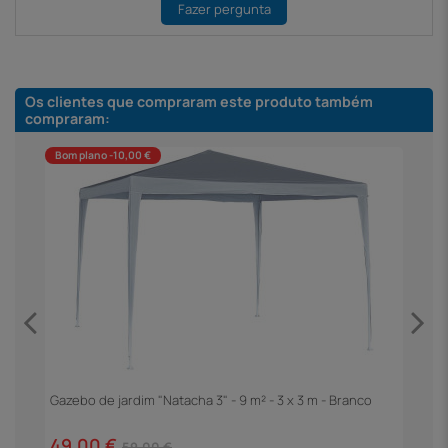
Fazer pergunta
Os clientes que compraram este produto também
compraram:
Bom plano -10,00 €
m
Gazebo de jardim "Natacha 3" - 9 m² - 3 x 3 m - Branco
P
C
49,00 €
2
59,00 €