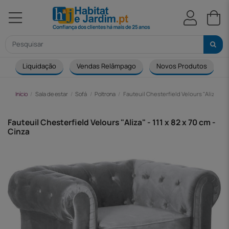
Liquidação
Vendas Relâmpago
Novos Produtos
Início
Sala de estar
Sofá
Poltrona
Fauteuil Chesterfield Velours "Aliza" - 11
Fauteuil Chesterfield Velours "Aliza" - 111 x 82 x 70 cm -
Cinza
-40,00 €