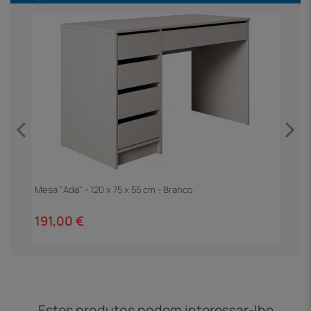
Mesa "Ada" - 120 x 75 x 55 cm - Branco
M
T
191,00 €
2
Estes produtos podem interessar-lhe