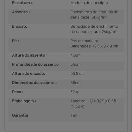
Estrutura :
Madeira de eucalipto
Assento :
Enchimento de espuma de
densidade: 60kg/m³
Encosto :
Densidade de enchimento
de espuma pura: 24kg/m³
Pé :
Pés de madeira -
Dimensões: 12,5 x 9 x 9 cm
Altura do assento :
46cm
Profundidade do assento :
56cm
Altura do encosto :
55,5 cm
Dimensões do assento :
58cm
Peso :
32 kg
Embalagem :
1 pacote: - 1,1 x 0,79 x 0,58
m, 32 kg
Garantia
1 an