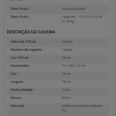
Sem título :
tissu polyester
Sem título :
1 pacote: - 1,1 x 0,79 x 0,58
m, 32 kg
DESCRIÇÃO DA CADEIRA
Material (filtro) :
Veludo
Número de lugares :
1 place
Cor (filtro) :
Cinza
Dimensões :
111 x 82 x 70 cm
Cor :
Cinza
Largura :
70 cm
Profundidade :
111cm
Altura :
82cm
Material :
Cobertura acolchoada em
PU