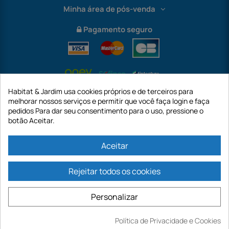
Minha área de pós-venda
Pagamento seguro
Habitat & Jardim usa cookies próprios e de terceiros para
melhorar nossos serviços e permitir que você faça login e faça
pedidos Para dar seu consentimento para o uso, pressione o
botão Aceitar.
International
Aceitar
Rejeitar todos os cookies
https://www.habitatejardim.pt é um site da empresa GECODIS SA com um
capital de 187.203,29€, 32 Rue de Paradis - PARIS 75010 (FRANÇA). A
Personalizar
GECODIS.SA criada em 11/04/1998 é uma subsidiária da ODAYA ​​​​​​HOLDING com
um capital de 2.750.640,00 EURO.
TODAS AS NOSSAS PROMOÇÕES SÃO VÁLIDAS ENQUANTO ESTOQUE
Política de Privacidade e Cookies
DISPONÍVEL