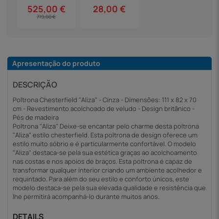
28,00 €
525,00 €
719,00 €
Apresentação do produto
DESCRIÇÃO
Poltrona Chesterfield "Aliza" - Cinza - Dimensões: 111 x 82 x 70
cm - Revestimento acolchoado de veludo - Design britânico -
Pés de madeira
Poltrona "Aliza" Deixe-se encantar pelo charme desta poltrona
"Aliza" estilo chesterfield. Esta poltrona de design oferece um
estilo muito sóbrio e é particularmente confortável. O modelo
"Aliza" destaca-se pela sua estética graças ao acolchoamento
nas costas e nos apoios de braços. Esta poltrona é capaz de
transformar qualquer interior criando um ambiente acolhedor e
requintado. Para além do seu estilo e conforto únicos, este
modelo destaca-se pela sua elevada qualidade e resistência que
lhe permitirá acompanhá-lo durante muitos anos.
DETAILS