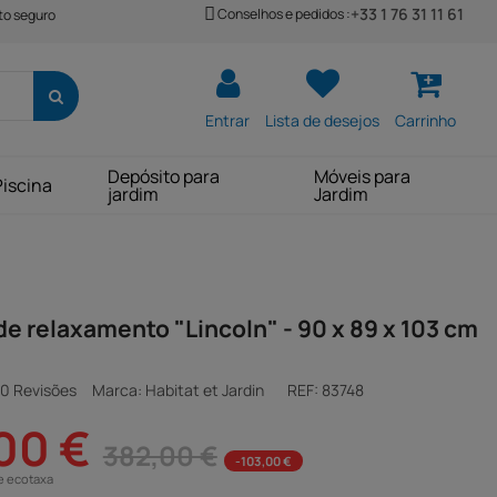
+33 1 76 31 11 61
Conselhos e pedidos :
o seguro
Entrar
Lista de desejos
Carrinho
Depósito para
Móveis para
Piscina
jardim
Jardim
de relaxamento "Lincoln" - 90 x 89 x 103 cm
0 Revisões
Marca: Habitat et Jardin
REF:
83748
00 €
382,00 €
-103,00 €
e ecotaxa