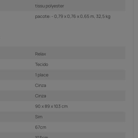
tissu polyester
pacote: - 0,79 x 0,76 x 0,65 m, 32,5 kg
A
Relax
Tecido
1 place
Cinza
Cinza
90 x 89 x 103 cm
Sim
67cm
103cm