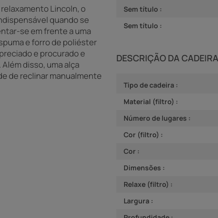
 relaxamento Lincoln, o
Sem título :
 indispensável quando se
Sem título :
 sentar-se em frente a uma
spuma e forro de poliéster
preciado e procurado e
DESCRIÇÃO DA CADEIR
. Além disso, uma alça
dade de reclinar manualmente
Tipo de cadeira :
Material (filtro) :
Número de lugares :
Cor (filtro) :
Cor :
Dimensões :
Relaxe (filtro) :
Largura :
Profundidade :