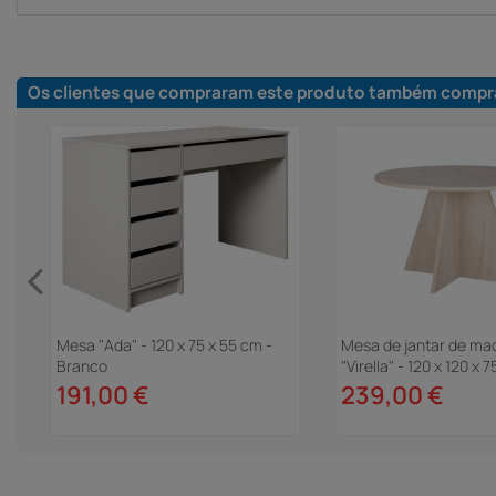
Os clientes que compraram este produto também compr
Mesa "Ada" - 120 x 75 x 55 cm -
Mesa de jantar de ma
Branco
"Virella" - 120 x 120 x 
Travertino
191,00 €
239,00 €