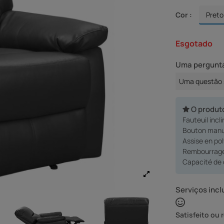
Cor :
Esgotado
Uma pergunta
Uma questão 
O produt
Fauteuil incl
Bouton manu
Assise en po
Rembourrage
Capacité de
Serviços incl
Satisfeito ou 