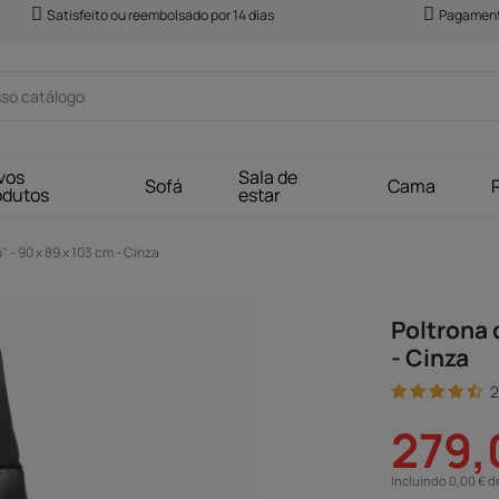
Satisfeito ou reembolsado por 14 dias
Pagament
vos
Sala de
Sofá
Cama
odutos
estar
 - 90 x 89 x 103 cm - Cinza
Poltrona 
- Cinza
2
279,
Incluindo 0,00 € d