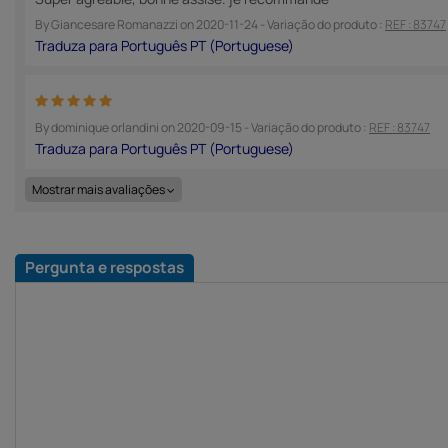
By
Giancesare Romanazzi
on
2020-11-24
- Variação do produto :
REF : 83747
By
dominique orlandini
on
2020-09-15
- Variação do produto :
REF : 83747
Mostrar mais avaliações
Pergunta e respostas