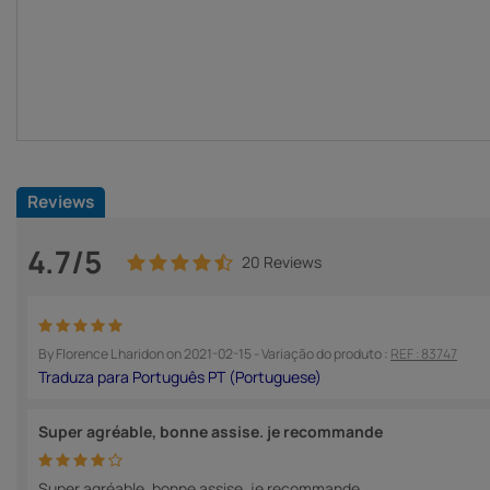
Reviews
4.7/5
20 Reviews
By
Florence L haridon
on
2021-02-15
- Variação do produto :
REF : 83747
Super agréable, bonne assise. je recommande
Super agréable, bonne assise. je recommande