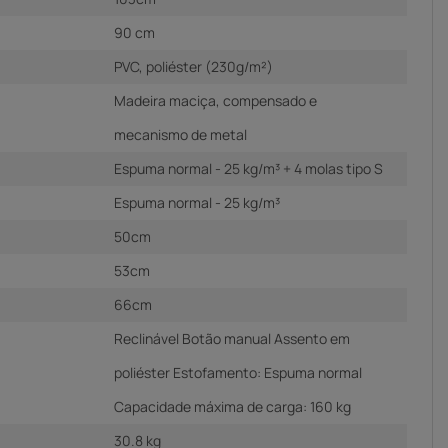
90 cm
PVC, poliéster (230g/m²)
Madeira maciça, compensado e
mecanismo de metal
Espuma normal - 25 kg/m³ + 4 molas tipo S
Espuma normal - 25 kg/m³
50cm
53cm
66cm
Reclinável Botão manual Assento em
poliéster Estofamento: Espuma normal
Capacidade máxima de carga: 160 kg
30.8 kg