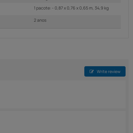
1 pacote: - 0,87 x 0,76 x 0,65 m, 34,9 kg
2 anos
Write review