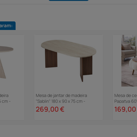
aram:
deira
Mesa de jantar de madeira
Mesa de ce
75 cm -
"Sablin" 180 x 90 x 75 cm -
Papatya 60"
Travertino
Branco
269,00 €
169,00