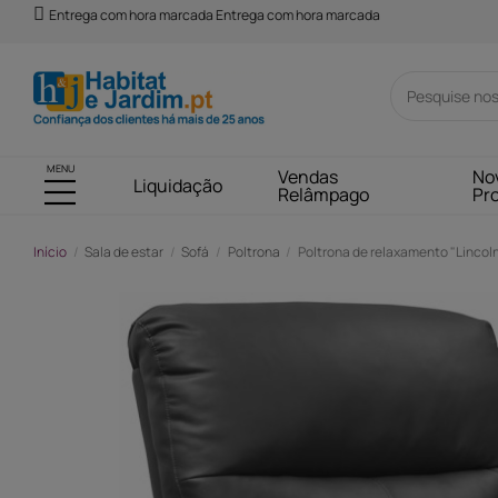
Entrega com hora marcada Entrega com hora marcada
MENU
Vendas
No
Liquidação
Relâmpago
Pr
Início
Sala de estar
Sofá
Poltrona
Poltrona de relaxamento "Lincoln"
-103,00 €