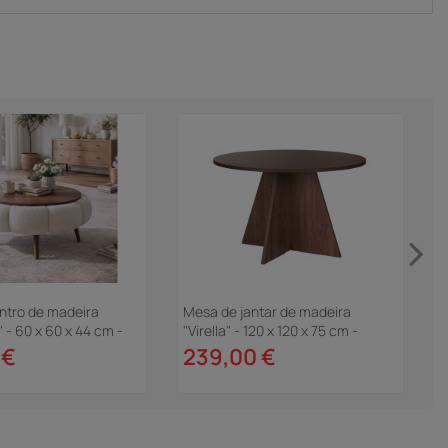
ntro de madeira
Mesa de jantar de madeira
M
 - 60 x 60 x 44 cm -
"Virella" - 120 x 120 x 75 cm -
m
Nogueira
l
 €
239,00 €