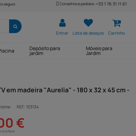
+33 1 76 31 11 61
Conselhos e pedidos :
o seguro
Entrar
Lista de desejos
Carrinho
Depósito para
Móveis para
Piscina
jardim
Jardim
V em madeira "Aurelia" - 180 x 32 x 45 cm -
 Home
REF:
153134
00 €
e ecotaxa