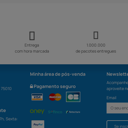
Entrega
1.000.000
com hora marcada
de pacotes entregues
Minha área de pós-venda
Newslett
Acompanhe 
Pagamento seguro
S 75010
aproveite n
Email
nte
7h, Sexta:
Se insc