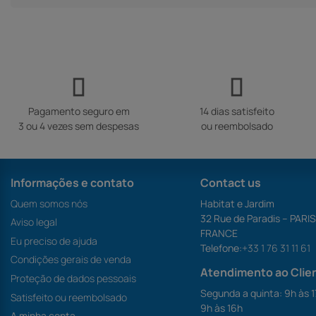
Pagamento seguro em
14 dias satisfeito
3 ou 4 vezes sem despesas
ou reembolsado
Informações e contato
Contact us
Quem somos nós
Habitat e Jardim
32 Rue de Paradis – PARI
Aviso legal
FRANCE
Eu preciso de ajuda
Telefone:
+33 1 76 31 11 61
Condições gerais de venda
Atendimento ao Clie
Proteção de dados pessoais
Segunda a quinta: 9h às 1
Satisfeito ou reembolsado
9h às 16h
A minha conta