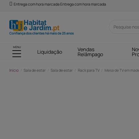
Entrega com hora marcada Entrega com hora marcada
MENU
Vendas
No
Liquidação
Relâmpago
Pr
Início
Sala de estar
Sala de estar
Rack para TV
Mesa de TV em madeir