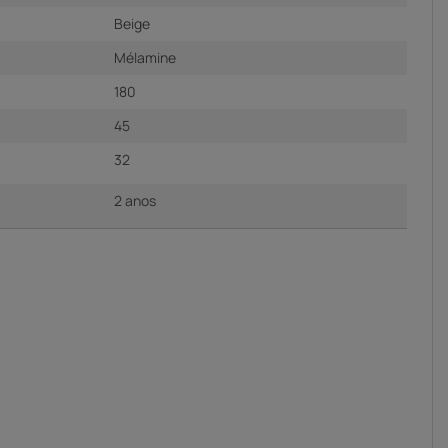
Beige
Mélamine
180
45
32
2 anos