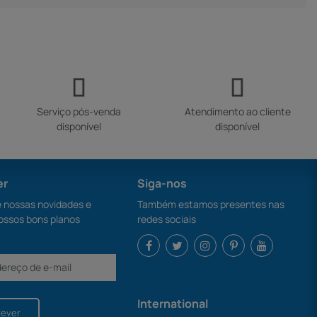
Serviço pós-venda
Atendimento ao cliente
disponível
disponível
er
Siga-nos
nossas novidades e
Também estamos presentes nas
ossos bons planos
redes sociais
International
rever