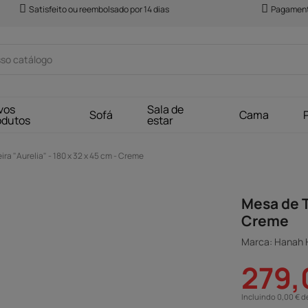
Satisfeito ou reembolsado por 14 dias
Pagament
vos
Sala de
Sofá
Cama
odutos
estar
a "Aurelia" - 180 x 32 x 45 cm - Creme
Mesa de T
Creme
Marca: Hanah
279,
Incluindo 0,00 € d