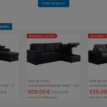
Fazer pergunta
aram:
Bom plano -127,00 €
Bom plano -1
Sofá de canto
Sofá de ca
"Axel" - 3
conversível/reversível "Alain" - 221
conversível/
x 145 x 85 cm - 3 lugares - Preto
lugares - P
509,00 €
539,00
00 €
636,00 €
12 Revisões
32