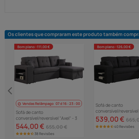
Os clientes que compraram este produto também compr
Bom plano -111,00 €
Bom plano -126,00 €
Vendas Relâmpago
07
d
16
:
22
:
59
 X
Sofá de canto
conversível/reversível 
Sofá de canto
lugares - Preto
539,00 €
conversível/reversível "Axel" - 3
665,
lugares - Cinza
544,00 €
655,00 €
40 Revisões
38 Revisões