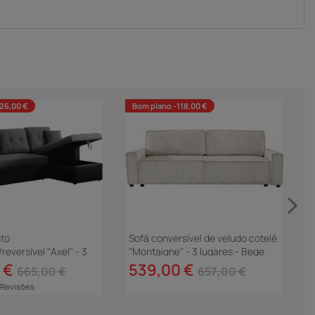
26,00 €
Bom plano -118,00 €
nto
Sofá conversível de veludo cotelê
S
reversível "Axel" - 3
"Montaigne" - 3 lugares - Bege
"
reto/Cinza
l
 €
539,00 €
665,00 €
657,00 €
 Revisões