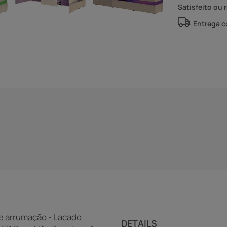
Satisfeito ou 
Entrega 
 de arrumação - Lacado
DETAILS