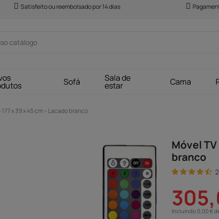
Satisfeito ou reembolsado por 14 dias
Pagament
vos
Sala de
Sofá
Cama
odutos
estar
– 177 x 39 x 45 cm – Lacado branco
Móvel TV 
branco
2
305,
Incluindo 0,00 € d