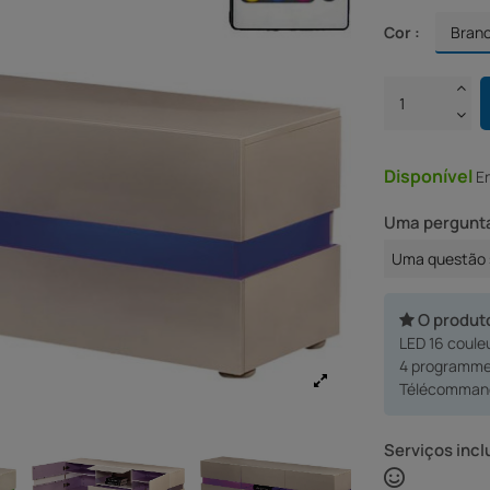
Cor :
Disponível
E
Uma pergunta
Uma questão 
O produt
LED 16 coule
4 programmes
Télécommand
Serviços incl