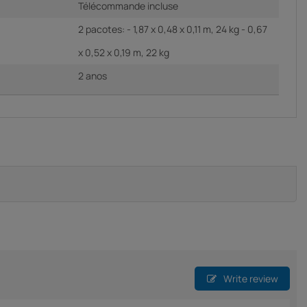
Télécommande incluse
2 pacotes: - 1,87 x 0,48 x 0,11 m, 24 kg - 0,67
x 0,52 x 0,19 m, 22 kg
2 anos
Write review