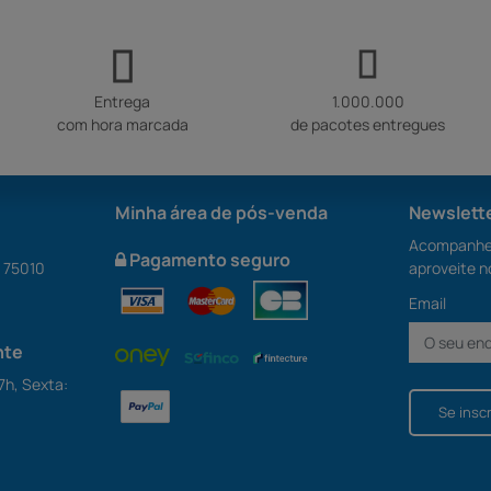
Entrega
1.000.000
com hora marcada
de pacotes entregues
Minha área de pós-venda
Newslett
Acompanhe 
Pagamento seguro
S 75010
aproveite n
Email
nte
7h, Sexta:
Se insc