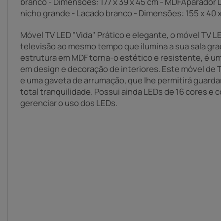
branco - Dimensões: 177 x 39 x 45 cm - MDFAparador L
nicho grande - Lacado branco - Dimensões: 155 x 40 
Móvel TV LED "Vida" Prático e elegante, o móvel TV LE
televisão ao mesmo tempo que ilumina a sua sala gra
estrutura em MDF torna-o estético e resistente, é u
em design e decoração de interiores. Este móvel de 
e uma gaveta de arrumação, que lhe permitirá guard
total tranquilidade. Possui ainda LEDs de 16 cores e
gerenciar o uso dos LEDs.