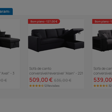
aram:
Bom plano -127,00 €
Bom plano -1
Sofá de canto
Sofá de ca
"Axel" - 3
conversível/reversível "Alain" - 221
conversível/
x 145 x 85 cm - 3 lugares - Preto
lugares - P
509,00 €
539,00
00 €
636,00 €
12 Revisões
32