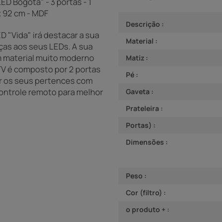
ED Bogotá" - 3 portas - 1
x 92 cm - MDF
Descrição :
D "Vida" irá destacar a sua
Material :
ças aos seus LEDs. A sua
m material muito moderno
Matiz :
TV é composto por 2 portas
Pé :
ar os seus pertences com
 controle remoto para melhor
Gaveta :
Prateleira :
Portas) :
Dimensões :
Peso :
Cor (filtro) :
o produto + :