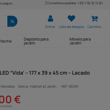
+33 1 76 31 11 61
Conselhos e pedidos :
o seguro
Entrar
Lista de desejos
Carrinho
Depósito para
Móveis para
Piscina
jardim
Jardim
LED “Vida’ – 177 x 39 x 45 cm – Lacado
 Revisões
Marca: Habitat et Jardin
REF:
85391
00 €
e ecotaxa