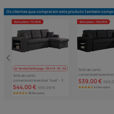
Os clientes que compraram este produto também compr
Bom plano -111,00 €
Bom plano -126,00 €
Vendas Relâmpago
08
d
10
:
56
:
55
 X
Sofá de canto
conversível/reversível 
Sofá de canto
lugares - Preto
539,00 €
conversível/reversível "Axel" - 3
665,
lugares - Cinza
544,00 €
655,00 €
40 Revisões
38 Revisões