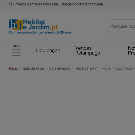
Entrega com hora marcada Entrega com hora marcada
MENU
Vendas
No
Liquidação
Relâmpago
Pr
Início
Sala de estar
Sala de estar
Rack para TV
Móvel TV LED “Vida’ 