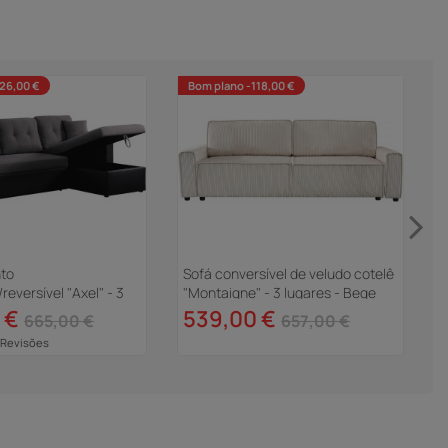
26,00 €
Bom plano -118,00 €
nto
Sofá conversível de veludo cotelê
S
reversível "Axel" - 3
"Montaigne" - 3 lugares - Bege
"
reto/Cinza
l
 €
539,00 €
665,00 €
657,00 €
 Revisões