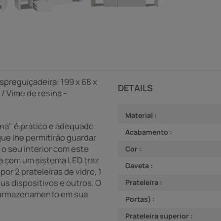
preguiçadeira: 199 x 68 x
DETAILS
/ Vime de resina -
Material :
ina" é prático e adequado
Acabamento :
que lhe permitirão guardar
 o seu interior com este
Cor :
da com um sistema LED traz
Gaveta :
or 2 prateleiras de vidro, 1
s dispositivos e outros. O
Prateleira :
á o armazenamento em sua
Portas) :
Prateleira superior :