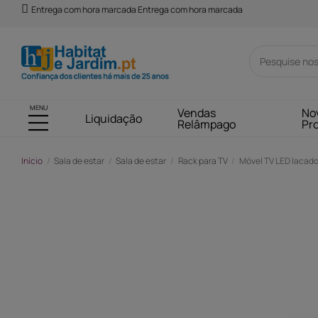
Entrega com hora marcada Entrega com hora marcada
MENU
Vendas
No
Liquidação
Relâmpago
Pr
Início
Sala de estar
Sala de estar
Rack para TV
Móvel TV LED lacado 