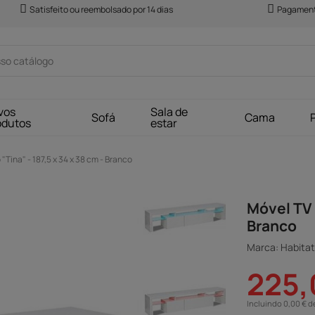
Satisfeito ou reembolsado por 14 dias
Pagament
vos
Sala de
Sofá
Cama
odutos
estar
"Tina" - 187,5 x 34 x 38 cm - Branco
Móvel TV 
Branco
Marca: Habitat 
225,
Incluindo 0,00 € d