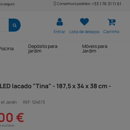
+33 1 76 31 11 61
Conselhos e pedidos :
o seguro
Entrar
Lista de desejos
Carrinho
Depósito para
Móveis para
Piscina
jardim
Jardim
LED lacado "Tina" - 187,5 x 34 x 38 cm -
et Jardin
REF:
124673
00 €
e ecotaxa