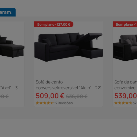
aram:
Bom plano -127,00 €
Bom plano -1
Sofá de canto
Sofá de ca
"Axel" - 3
conversível/reversível "Alain" - 221
conversível/
x 145 x 85 cm - 3 lugares - Preto
lugares - P
509,00 €
539,00
00 €
636,00 €
12 Revisões
32