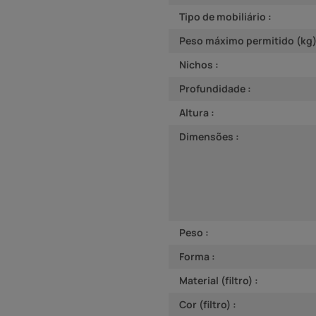
Tipo de mobiliário :
Peso máximo permitido (kg)
Nichos :
Profundidade :
Altura :
Dimensões :
Peso :
Forma :
Material (filtro) :
Cor (filtro) :