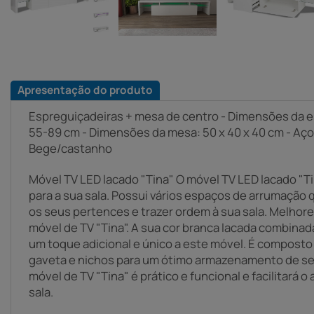
Apresentação do produto
Espreguiçadeiras + mesa de centro - Dimensões da es
55-89 cm - Dimensões da mesa: 50 x 40 x 40 cm - Aço 
Bege/castanho
Móvel TV LED lacado "Tina" O móvel TV LED lacado "T
para a sua sala. Possui vários espaços de arrumação 
os seus pertences e trazer ordem à sua sala. Melhore
móvel de TV "Tina". A sua cor branca lacada combina
um toque adicional e único a este móvel. É composto p
gaveta e nichos para um ótimo armazenamento de seu
móvel de TV "Tina" é prático e funcional e facilitar
sala.