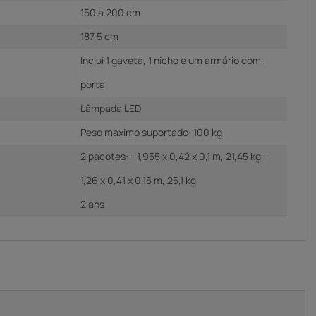
150 a 200 cm
187,5 cm
Inclui 1 gaveta, 1 nicho e um armário com
porta
Lâmpada LED
Peso máximo suportado: 100 kg
2 pacotes: - 1,955 x 0,42 x 0,1 m, 21,45 kg -
1,26 x 0,41 x 0,15 m, 25,1 kg
2 ans