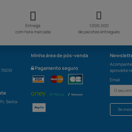
Entrega
1.000.000
com hora marcada
de pacotes entregues
Minha área de pós-venda
Newslett
Acompanhe 
Pagamento seguro
S 75010
aproveite n
Email
nte
7h, Sexta:
Se insc