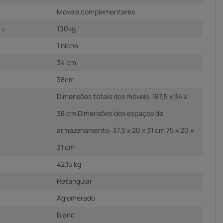
Móveis complementares
 :
100kg
1 niche
34 cm
38cm
Dimensões totais dos móveis: 187,5 x 34 x
38 cm Dimensões dos espaços de
armazenamento: 37,5 x 20 x 31 cm 75 x 20 x
31 cm
42,15 kg
Retangular
Aglomerado
Blanc