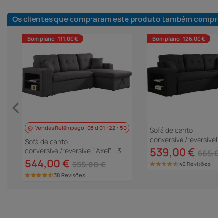
Os clientes que compraram este produto também compr
Bom plano -111,00 €
Bom plano -126,00 €
Vendas Relâmpago
08
d
01
:
22
:
49
 X
Sofá de canto
conversível/reversível 
Sofá de canto
lugares - Preto
539,00 €
conversível/reversível "Axel" - 3
665,
lugares - Cinza
544,00 €
655,00 €
40 Revisões
38 Revisões