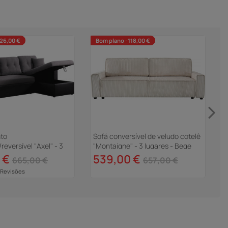
26,00 €
Bom plano -118,00 €
nto
Sofá conversível de veludo cotelê
S
reversível "Axel" - 3
"Montaigne" - 3 lugares - Bege
"
reto/Cinza
l
 €
539,00 €
665,00 €
657,00 €
 Revisões