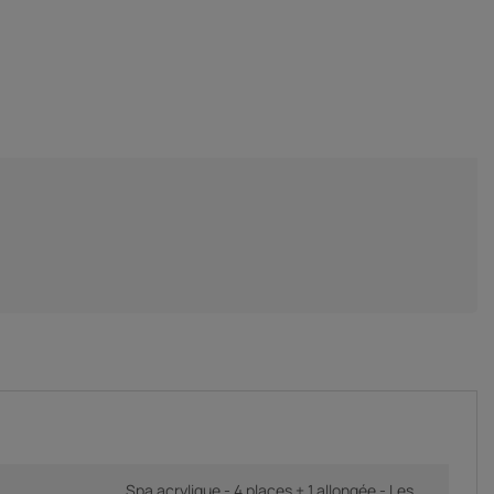
Spa acrylique - 4 places + 1 allongée - Les