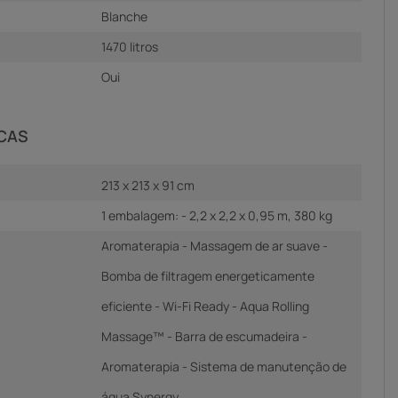
Blanche
1470 litros
Oui
ICAS
213 x 213 x 91 cm
1 embalagem: - 2,2 x 2,2 x 0,95 m, 380 kg
Aromaterapia - Massagem de ar suave -
Bomba de filtragem energeticamente
eficiente - Wi-Fi Ready - Aqua Rolling
Massage™ - Barra de escumadeira -
Aromaterapia - Sistema de manutenção de
água Synergy