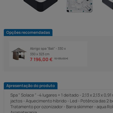
Opções recomendadas
Abrigo spa "Bali" - 330 x
330 x 323 cm
7 196,00 €
10 135,00 €
Apresentação do produto
Spa " Solace " -4 lugares + 1 deitado - 2,13 x 2,13 x 0,9
jactos - Aquecimento híbrido - Led - Potência das 2
Tratamento por ozonizador - Barra skimmer - aqua Ro
Aromaterapia