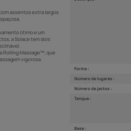
 com assentos extra largos
espaçosa.
axamento ótimo e um
tos, a Solace tem dois
clinável.
ua Rolling Massage™, que
assagem vigorosa.
Forma :
Número de lugares :
Número de jactos :
Tanque :
Base :