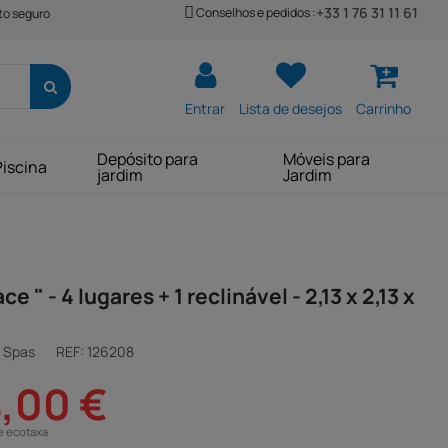
+33 1 76 31 11 61
Conselhos e pedidos :
o seguro
Entrar
Lista de desejos
Carrinho
Depósito para
Móveis para
Piscina
jardim
Jardim
ce " - 4 lugares + 1 reclinável - 2,13 x 2,13 x
n Spas
REF:
126208
4,00 €
e ecotaxa