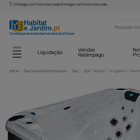
Entrega com hora marcada Entrega com hora marcada
MENU
Vendas
No
Liquidação
Relâmpago
Pr
Início
Spa Sauna Balneoterapia
Spa
Spa " Solace " - 4 lugares + 1 reclin