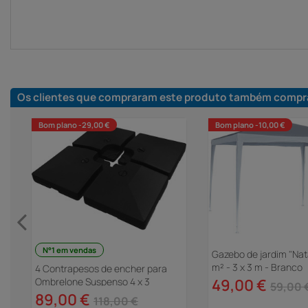
Os clientes que compraram este produto também compr
Bom plano -29,00 €
Bom plano -10,00 €
N°1 em vendas
Gazebo de jardim "Nat
x
m² - 3 x 3 m - Branco
4 Contrapesos de encher para
Ombrelone Suspenso 4 x 3
49,00 €
59,00 
89,00 €
118,00 €