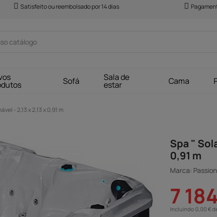
Satisfeito ou reembolsado por 14 dias
Pagament
vos
Sala de
Sofá
Cama
odutos
estar
ável - 2,13 x 2,13 x 0,91 m
Spa " Sola
0,91 m
Marca: Passio
7 18
Incluindo 0,00 € d