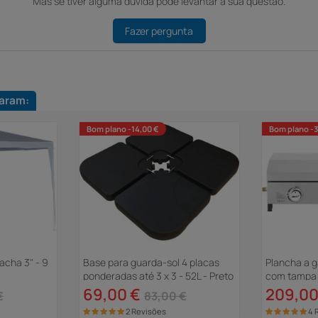
Mas se tiver alguma dúvida pode levantar a sua questão.
Fazer pergunta
aram:
Bom plano -14,00 €
Bom plano -
acha 3" - 9
Base para guarda-sol 4 placas
Plancha a 
ponderadas até 3 x 3 - 52L - Preto
com tampa "
69,00 €
209,00
€
83,00 €
2 Revisões
4 