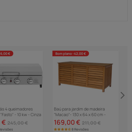
36,00 €
Bom plano -42,00 €
gás 4 queimadores
Baú para jardim de madeira
O
Fasto" - 10 kw - Cinza
"Macao"- 130 x 64 x 60 cm -
A
Marrom
4
 €
169,00 €
245,00 €
211,00 €
Revisões
8 Revisões