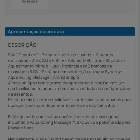
10 135,00 €
Apresentação do produto
DESCRIÇÃO
Spa " Devotion " - 3 lugares semi-reclinados + 2 lugares
reclinados - 2,13 x 2,13 x 0,91 m - Volume 1480 litros - 82 jactos -
Aquecimento híbrido - Led - Potência das 2 bombas de
massagem 5 CV - Sistema de manutenção da água Synergy -
Aqua Rolling Massage - Aromaterapia
A Passion Spas tem o prazer de apresentar o jspa Delight, um
spa familiar muito popular com uma variedade de configurações
de assentos.
Existem dois assentos reclináveis confortáveis, adequados para
qualquer pessoa, independentemente do seu tamanho.
Está equipado com muitas opções, bem como massagens,
incluindo a Aqua Rolling Massage™, exclusiva e patenteada pela
Passion Spas.
Naturalmente, o spa Delight beneficia de tudo aquilo por que os