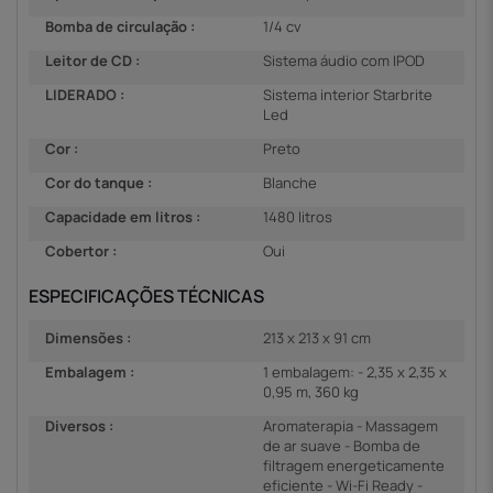
Bomba de circulação :
1/4 cv
Leitor de CD :
Sistema áudio com IPOD
LIDERADO :
Sistema interior Starbrite
Led
Cor :
Preto
Cor do tanque :
Blanche
Capacidade em litros :
1480 litros
Cobertor :
Oui
ESPECIFICAÇÕES TÉCNICAS
Dimensões :
213 x 213 x 91 cm
Embalagem :
1 embalagem: - 2,35 x 2,35 x
0,95 m, 360 kg
Diversos :
Aromaterapia - Massagem
de ar suave - Bomba de
filtragem energeticamente
eficiente - Wi-Fi Ready -