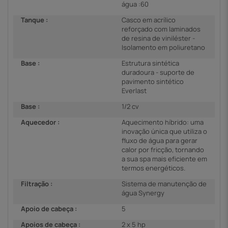
água :60
Tanque :
Casco em acrílico
reforçado com laminados
de resina de viniléster -
Isolamento em poliuretano
Base :
Estrutura sintética
duradoura - suporte de
pavimento sintético
Everlast
Base :
1/2 cv
Aquecedor :
Aquecimento híbrido: uma
inovação única que utiliza o
fluxo de água para gerar
calor por fricção, tornando
a sua spa mais eficiente em
termos energéticos.
Filtração :
Sistema de manutenção de
água Synergy
Apoio de cabeça :
5
Apoios de cabeça :
2 x 5 hp