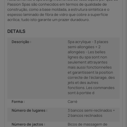
Passion Spas são conhecidos em termos de qualidade de
construção, como a base moldada, a estrutura sintética e o
espesso laminado de fibra de vidro que cobre a superfície
acrílica; tudo isto garante um prazer duradouro.
DETAILS
Descrição :
Spa acrylique - 3 places
semi-allongées + 2
allongées - Les belles
lignes du spa sont non
seulement attrayantes
mais aussi fonctionnelles
et garantissent la position
correcte de l'éclairage, des
jets et des autres
fonctions. Les commandes
sont à portée d
Forma :
Carré
Número de lugares :
3 bancos semi-reclinados +
2 bancos reclinados
Número de jactos :
Bicos de massagem de