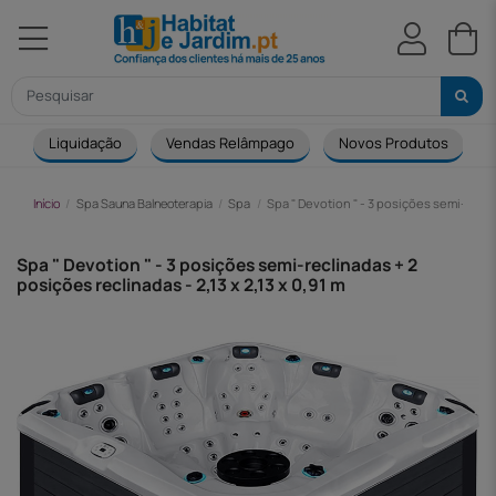
Liquidação
Vendas Relâmpago
Novos Produtos
Início
Spa Sauna Balneoterapia
Spa
Spa " Devotion " - 3 posições semi-reclin
Spa " Devotion " - 3 posições semi-reclinadas + 2
posições reclinadas - 2,13 x 2,13 x 0,91 m