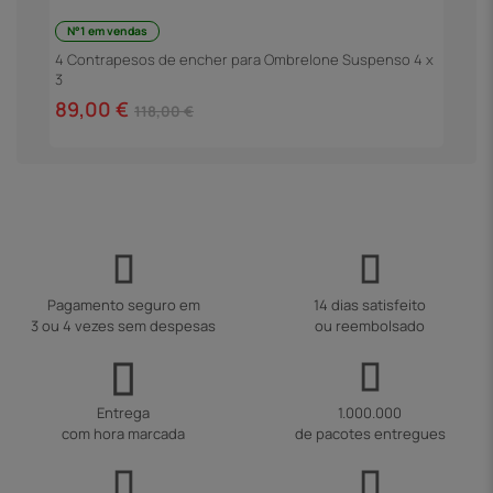
N°1 em vendas
4 Contrapesos de encher para Ombrelone Suspenso 4 x
G
3
89,00 €
4
118,00 €
Pagamento seguro em
14 dias satisfeito
3 ou 4 vezes sem despesas
ou reembolsado
Entrega
1.000.000
com hora marcada
de pacotes entregues