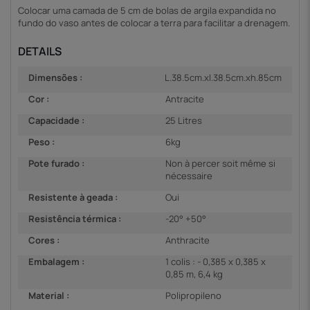
Colocar uma camada de 5 cm de bolas de argila expandida no
fundo do vaso antes de colocar a terra para facilitar a drenagem.
DETAILS
Dimensões :
L.38.5cm.xl.38.5cm.xh.85cm
Cor :
Antracite
Capacidade :
25 Litres
Peso :
6kg
Pote furado :
Non à percer soit même si
nécessaire
Resistente à geada :
Oui
Resistência térmica :
-20° +50°
Cores :
Anthracite
Embalagem :
1 colis : - 0,385 x 0,385 x
0,85 m, 6,4 kg
Material :
Polipropileno