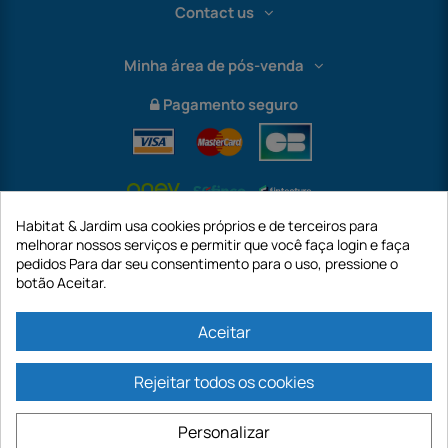
Contact us
Minha área de pós-venda
Pagamento seguro
Habitat & Jardim usa cookies próprios e de terceiros para
melhorar nossos serviços e permitir que você faça login e faça
pedidos Para dar seu consentimento para o uso, pressione o
botão Aceitar.
International
Aceitar
Rejeitar todos os cookies
https://www.habitatejardim.pt é um site da empresa GECODIS SA com um
capital de 187.203,29€, 32 Rue de Paradis - PARIS 75010 (FRANÇA). A
Personalizar
GECODIS.SA criada em 11/04/1998 é uma subsidiária da ODAYA ​​​​​​HOLDING com