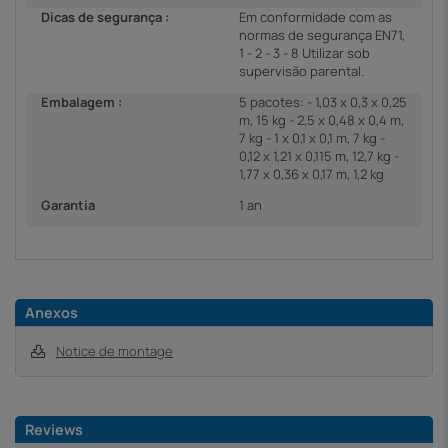
Dicas de segurança :
Em conformidade com as
normas de segurança EN71,
1 - 2 - 3 - 8 Utilizar sob
supervisão parental.
Embalagem :
5 pacotes: - 1,03 x 0,3 x 0,25
m, 15 kg - 2,5 x 0,48 x 0,4 m,
7 kg - 1 x 0,1 x 0,1 m, 7 kg -
0,12 x 1,21 x 0,115 m, 12,7 kg -
1,77 x 0,36 x 0,17 m, 1,2 kg
Garantia
1 an
Anexos
Notice de montage
Reviews