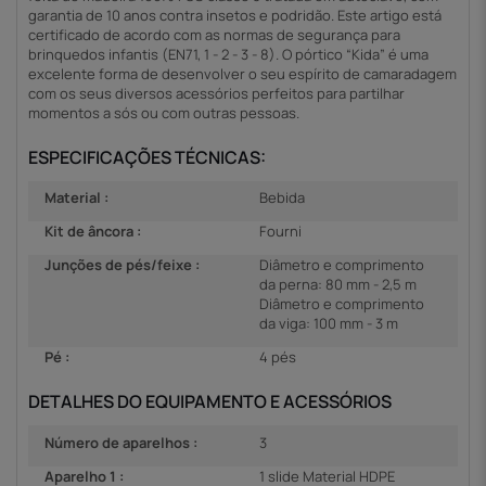
garantia de 10 anos contra insetos e podridão. Este artigo está
certificado de acordo com as normas de segurança para
brinquedos infantis (EN71, 1 - 2 - 3 - 8). O pórtico “Kida” é uma
excelente forma de desenvolver o seu espírito de camaradagem
com os seus diversos acessórios perfeitos para partilhar
momentos a sós ou com outras pessoas.
ESPECIFICAÇÕES TÉCNICAS:
Material :
Bebida
Kit de âncora :
Fourni
Junções de pés/feixe :
Diâmetro e comprimento
da perna: 80 mm - 2,5 m
Diâmetro e comprimento
da viga: 100 mm - 3 m
Pé :
4 pés
DETALHES DO EQUIPAMENTO E ACESSÓRIOS
Número de aparelhos :
3
Aparelho 1 :
1 slide Material HDPE