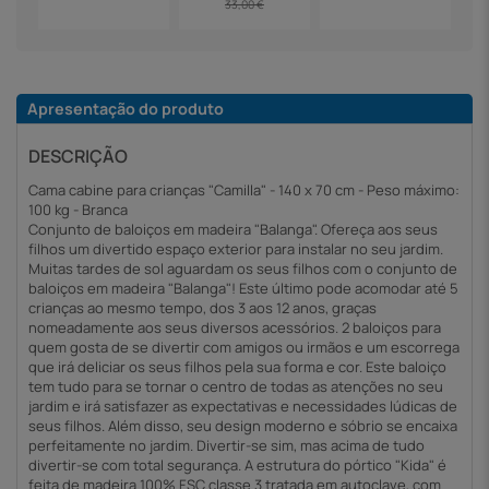
33,00 €
Apresentação do produto
DESCRIÇÃO
Cama cabine para crianças "Camilla" - 140 x 70 cm - Peso máximo:
100 kg - Branca
Conjunto de baloiços em madeira "Balanga". Ofereça aos seus
filhos um divertido espaço exterior para instalar no seu jardim.
Muitas tardes de sol aguardam os seus filhos com o conjunto de
baloiços em madeira "Balanga"! Este último pode acomodar até 5
crianças ao mesmo tempo, dos 3 aos 12 anos, graças
nomeadamente aos seus diversos acessórios. 2 baloiços para
quem gosta de se divertir com amigos ou irmãos e um escorrega
que irá deliciar os seus filhos pela sua forma e cor. Este baloiço
tem tudo para se tornar o centro de todas as atenções no seu
jardim e irá satisfazer as expectativas e necessidades lúdicas de
seus filhos. Além disso, seu design moderno e sóbrio se encaixa
perfeitamente no jardim. Divertir-se sim, mas acima de tudo
divertir-se com total segurança. A estrutura do pórtico "Kida" é
feita de madeira 100% FSC classe 3 tratada em autoclave, com