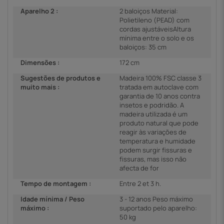
Aparelho 2 :
2 baloiços Material:
Polietileno (PEAD) com
cordas ajustáveisAltura
mínima entre o solo e os
baloiços: 35 cm
Dimensões :
172 cm
Sugestões de produtos e
Madeira 100% FSC classe 3
muito mais :
tratada em autoclave com
garantia de 10 anos contra
insetos e podridão. A
madeira utilizada é um
produto natural que pode
reagir às variações de
temperatura e humidade
podem surgir fissuras e
fissuras, mas isso não
afecta de for
Tempo de montagem :
Entre 2 et 3 h.
Idade mínima / Peso
3 - 12 anos Peso máximo
máximo :
suportado pelo aparelho:
50 kg