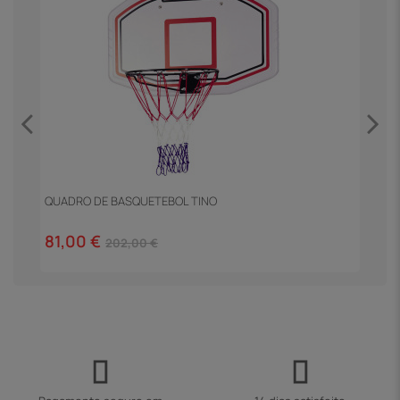
QUADRO DE BASQUETEBOL TINO
M
81,00 €
1
202,00 €