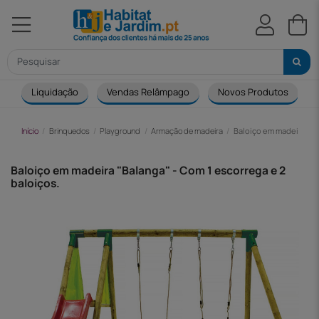
Liquidação
Vendas Relâmpago
Novos Produtos
Início
Brinquedos
Playground
Armação de madeira
Baloiço em madeira "Ba
Baloiço em madeira "Balanga" - Com 1 escorrega e 2
baloiços.
-72,00 €