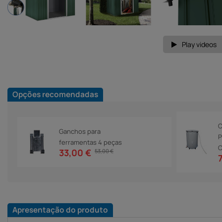
Play videos
Opções recomendadas
C
Ganchos para
P
ferramentas 4 peças
C
33,00 €
53,00 €
Apresentação do produto