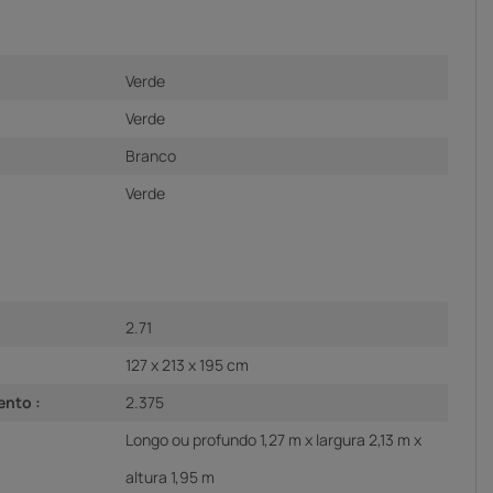
Verde
Verde
Branco
Verde
2.71
127 x 213 x 195 cm
ento :
2.375
Longo ou profundo 1,27 m x largura 2,13 m x
altura 1,95 m