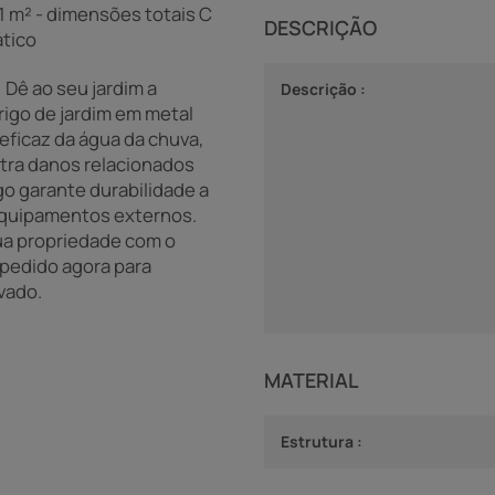
71 m² - dimensões totais C
DESCRIÇÃO
ático
 Dê ao seu jardim a
Descrição :
rigo de jardim em metal
eficaz da água da chuva,
tra danos relacionados
go garante durabilidade a
equipamentos externos.
sua propriedade com o
 pedido agora para
vado.
MATERIAL
Estrutura :