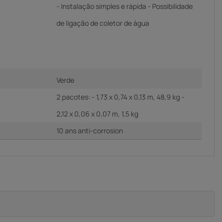
- Instalação simples e rápida - Possibilidade
de ligação de coletor de água
Verde
2 pacotes: - 1,73 x 0,74 x 0,13 m, 48,9 kg -
2,12 x 0,06 x 0,07 m, 1,5 kg
10 ans anti-corrosion