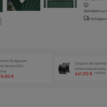
Satisfeito ou 
Entrega 
oletor de água em
Conjunto de 2 painéis
VC flexível 500 L -
solares plug and play..
inza
441,00 €
1 161,00 €
79,00 €