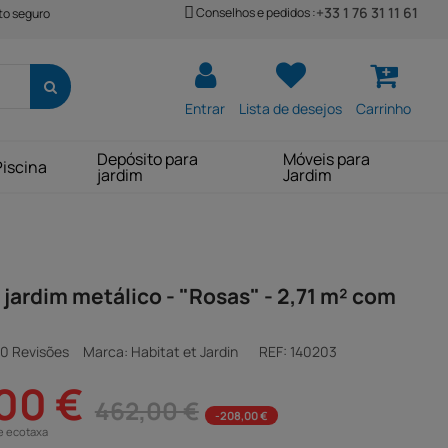
+33 1 76 31 11 61
Conselhos e pedidos :
o seguro
Entrar
Lista de desejos
Carrinho
Depósito para
Móveis para
Piscina
jardim
Jardim
 jardim metálico - "Rosas" - 2,71 m² com
0 Revisões
Marca: Habitat et Jardin
REF:
140203
00 €
462,00 €
-208,00 €
e ecotaxa