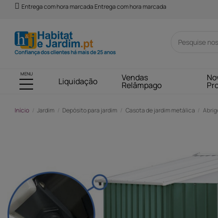
Entrega com hora marcada Entrega com hora marcada
MENU
Vendas
No
Liquidação
Relâmpago
Pr
Início
Jardim
Depósito para jardim
Casota de jardim metálica
Abrig
-208,00 €