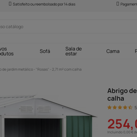
Satisfeito ou reembolsado por 14 dias
Pagament
vos
Sala de
Sofá
Cama
odutos
estar
o de jardim metálico - "Rosas" - 2,71 m² com calha
Abrigo de
calha
5
254,
Incluindo 0,00 € d