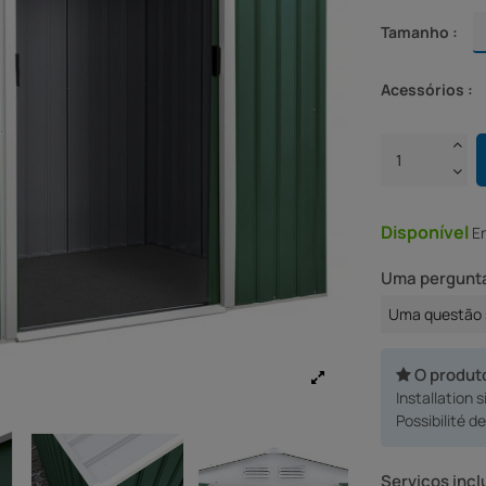
Tamanho :
Acessórios :
Disponível
E
Uma pergunta
Uma questão 
O produt
Installation 
Possibilité d
Serviços incl