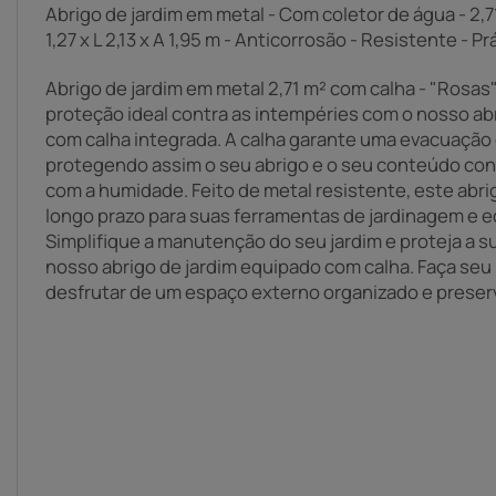
Abrigo de jardim em metal - Com coletor de água - 2,
1,27 x L 2,13 x A 1,95 m - Anticorrosão - Resistente - Pr
Abrigo de jardim em metal 2,71 m² com calha - "Rosas"
proteção ideal contra as intempéries com o nosso ab
com calha integrada. A calha garante uma evacuação 
protegendo assim o seu abrigo e o seu conteúdo con
com a humidade. Feito de metal resistente, este abri
longo prazo para suas ferramentas de jardinagem e 
Simplifique a manutenção do seu jardim e proteja a 
nosso abrigo de jardim equipado com calha. Faça seu
desfrutar de um espaço externo organizado e preser