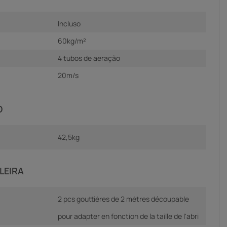
Incluso
60kg/m²
4 tubos de aeração
20m/s
O
42,5kg
LEIRA
2 pcs gouttières de 2 mètres découpable
pour adapter en fonction de la taille de l'abri