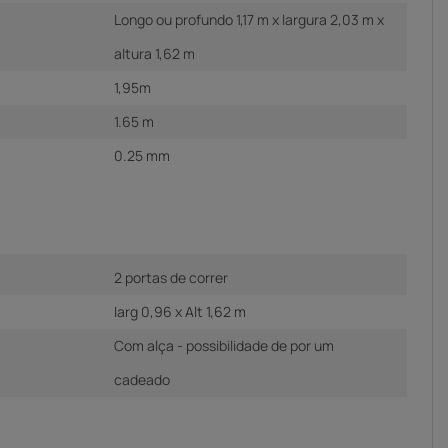
Longo ou profundo 1,17 m x largura 2,03 m x
altura 1,62 m
1,95m
1.65 m
0.25 mm
2 portas de correr
larg 0,96 x Alt 1,62 m
Com alça - possibilidade de por um
cadeado