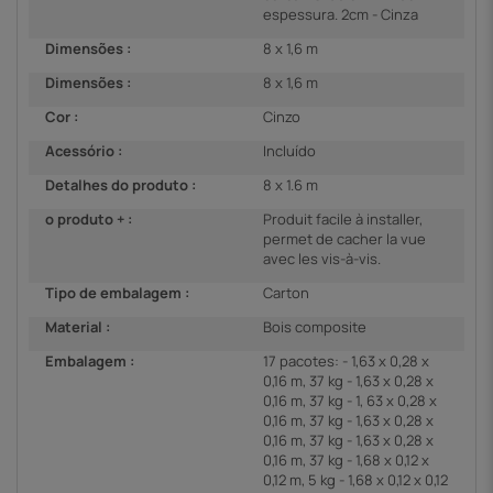
espessura. 2cm - Cinza
Dimensões :
8 x 1,6 m
Dimensões :
8 x 1,6 m
Cor :
Cinzo
Acessório :
Incluído
Detalhes do produto :
8 x 1.6 m
o produto + :
Produit facile à installer,
permet de cacher la vue
avec les vis-à-vis.
Tipo de embalagem :
Carton
Material :
Bois composite
Embalagem :
17 pacotes: - 1,63 x 0,28 x
0,16 m, 37 kg - 1,63 x 0,28 x
0,16 m, 37 kg - 1, 63 x 0,28 x
0,16 m, 37 kg - 1,63 x 0,28 x
0,16 m, 37 kg - 1,63 x 0,28 x
0,16 m, 37 kg - 1,68 x 0,12 x
0,12 m, 5 kg - 1,68 x 0,12 x 0,12