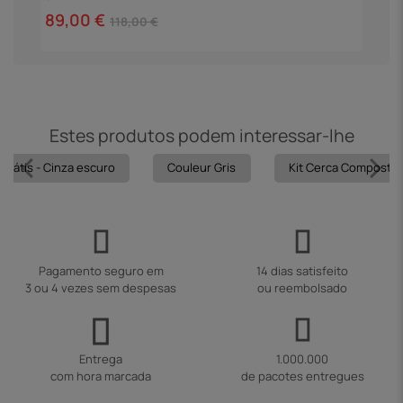
4
89,00 €
118,00 €
Estes produtos podem interessar-lhe
 grátis - Cinza escuro
Couleur Gris
Kit Cerca Composta 1,6
Pagamento seguro em
14 dias satisfeito
3 ou 4 vezes sem despesas
ou reembolsado
Entrega
1.000.000
com hora marcada
de pacotes entregues