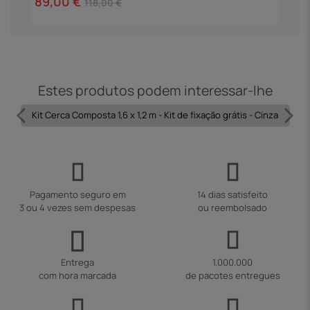
89,00 €
118,00 €
Estes produtos podem interessar-lhe
Kit Cerca Composta 1,6 x 1,2 m - Kit de fixação grátis - Cinza
Pagamento seguro em
14 dias satisfeito
3 ou 4 vezes sem despesas
ou reembolsado
Entrega
1.000.000
com hora marcada
de pacotes entregues