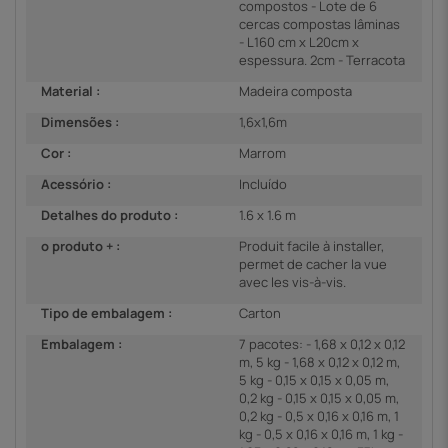
compostos - Lote de 6
cercas compostas lâminas
- L160 cm x L20cm x
espessura. 2cm - Terracota
Material :
Madeira composta
Dimensões :
1,6x1,6m
Cor :
Marrom
Acessório :
Incluído
Detalhes do produto :
1.6 x 1.6 m
o produto + :
Produit facile à installer,
permet de cacher la vue
avec les vis-à-vis.
Tipo de embalagem :
Carton
Embalagem :
7 pacotes: - 1,68 x 0,12 x 0,12
m, 5 kg - 1,68 x 0,12 x 0,12 m,
5 kg - 0,15 x 0,15 x 0,05 m,
0,2 kg - 0,15 x 0,15 x 0,05 m,
0,2 kg - 0,5 x 0,16 x 0,16 m, 1
kg - 0,5 x 0,16 x 0,16 m, 1 kg -