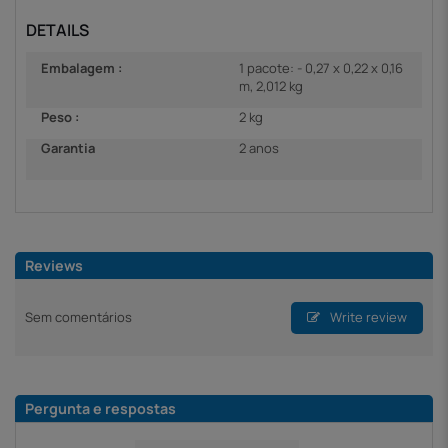
DETAILS
Embalagem :
1 pacote: - 0,27 x 0,22 x 0,16
m, 2,012 kg
Peso :
2 kg
Garantia
2 anos
Reviews
Sem comentários
Write review
Pergunta e respostas