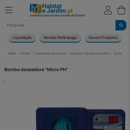
Liquidação
Vendas Relâmpago
Novos Produtos
Início
Piscina
Tratamento de piscina
Clorador / Bomba dosadora
Bomba dos
Bomba doseadora “Micro PH”