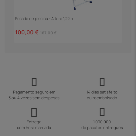
Escada de piscina - Altura 1,22m
F
100,00 €
4
167,00 €
Pagamento seguro em
14 dias satisfeito
3 ou 4 vezes sem despesas
ou reembolsado
Entrega
1.000.000
com hora marcada
de pacotes entregues