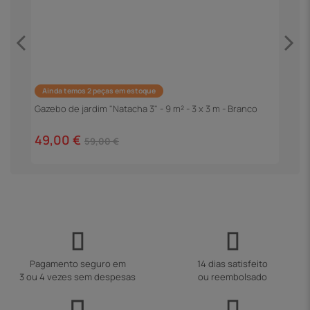
Ainda temos 2 peças em estoque
Gazebo de jardim "Natacha 3" - 9 m² - 3 x 3 m - Branco
P
C
49,00 €
2
59,00 €
Pagamento seguro em
14 dias satisfeito
3 ou 4 vezes sem despesas
ou reembolsado