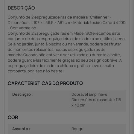
DESCRIÇÃO
Conjunto de 2 espreguiçadeiras de madeira "Chilienne" -
Dimensões : L107 x L56,5 x A81 cm - Material: tecido Oxford 420D
- Cor: Vermelho
Conjunto de 2 Espreguiçadeiras em MadeiraOferecemos este
conjunto de duas espreguiçadeiras de madeira ao estilo chileno.
Seja no jardim, junto à piscina ou na varanda, poderá desfrutar
de momentos relaxantes nestas espreguiçadeiras de
madeira.Quando não estiver a ser utilizada ou durante a noite,
poderá guardá-las facilmente graças ao seu design dobrável.A
espreguiçadeira de madeira chilena é prática, leve e muito
compacta, por isso não hesite!
CARACTERÍSTICAS DO PRODUTO
Descrição :
Dobrável Empilhável
Dimensões do assento: 115
x 42 cm
COR
Assento :
Rouge