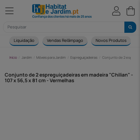
Liquidação
Vendas Relâmpago
Novos Produtos
Início
Jardim
Móveis para Jardim
Espreguiçadeiras
Conjunto de 2 espreguiç
Conjunto de 2 espreguiçadeiras em madeira "Chilian" -
107 x 56,5 x 81 cm - Vermelhas
-82,00 €