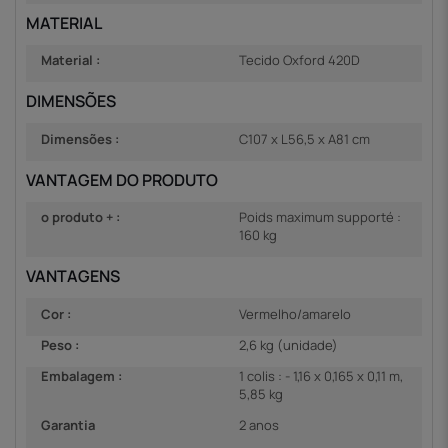
MATERIAL
Material :
Tecido Oxford 420D
DIMENSÕES
Dimensões :
C107 x L56,5 x A81 cm
VANTAGEM DO PRODUTO
o produto + :
Poids maximum supporté :
160 kg
VANTAGENS
Cor :
Vermelho/amarelo
Peso :
2,6 kg (unidade)
Embalagem :
1 colis : - 1,16 x 0,165 x 0,11 m,
5,85 kg
Garantia
2 anos