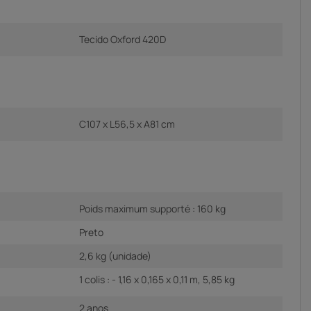
Tecido Oxford 420D
C107 x L56,5 x A81 cm
Poids maximum supporté : 160 kg
Preto
2,6 kg (unidade)
1 colis : - 1,16 x 0,165 x 0,11 m, 5,85 kg
2 anos