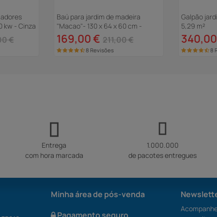
madores
Baú para jardim de madeira
Galpão jard
0 kw - Cinza
"Macao"- 130 x 64 x 60 cm -
5,29 m²
Marrom
169,00 €
340,00
00 €
211,00 €
8 Revisões
8 
Entrega
1.000.000
com hora marcada
de pacotes entregues
Minha área de pós-venda
Newslett
Acompanhe 
Pagamento seguro