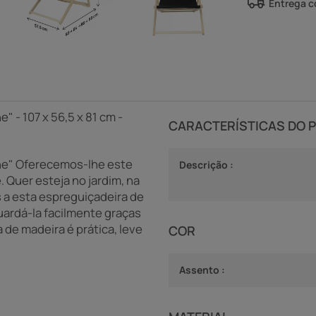
Entrega 
 - 107 x 56,5 x 81 cm -
CARACTERÍSTICAS DO 
nne" Oferecemos-lhe este
Descrição :
 Quer esteja no jardim, na
s a esta espreguiçadeira de
uardá-la facilmente graças
 de madeira é prática, leve
COR
Assento :