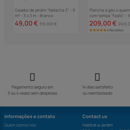
 x
Gazebo de jardim "Natacha 3" - 9
Plancha a gás 4 quei
m² - 3 x 3 m - Branco
com tampa "Fasto" - 1
49,00 €
209,00 €
59,00 €
245,
4 Revisões
Pagamento seguro em
14 dias satisfeito
3 ou 4 vezes sem despesas
ou reembolsado
Informações e contato
Contact us
Quem somos nós
Habitat e Jardim