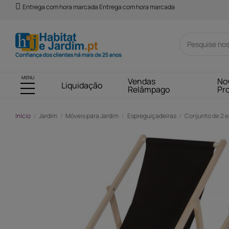
Entrega com hora marcada Entrega com hora marcada
MENU
Vendas
No
Liquidação
Relâmpago
Pr
Início
Jardim
Móveis para Jardim
Espreguiçadeiras
Conjunto de 2 es
-82,00 €