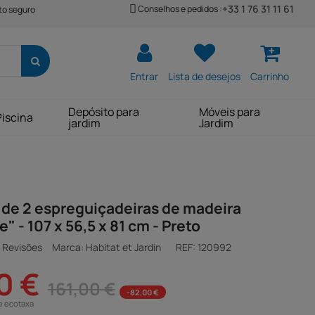
+33 1 76 31 11 61
Conselhos e pedidos :
o seguro
Entrar
Lista de desejos
Carrinho
Depósito para
Móveis para
Piscina
jardim
Jardim
de 2 espreguiçadeiras de madeira
" - 107 x 56,5 x 81 cm - Preto
 Revisões
Marca: Habitat et Jardin
REF:
120992
0 €
161,00 €
-82,00 €
e ecotaxa