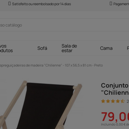
Satisfeito ou reembolsado por 14 dias
Pagament
vos
Sala de
Sofá
Cama
odutos
estar
preguiçadeiras de madeira "Chilienne" - 107 x 56,5 x 81 cm - Preto
Conjunto 
"Chilienne
2
79,0
Incluindo 0,00 € d