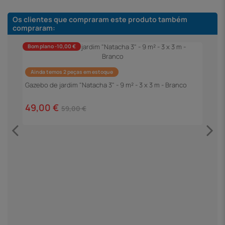
Os clientes que compraram este produto também
compraram:
Bom plano -10,00 €
Ainda temos 2 peças em estoque
Gazebo de jardim "Natacha 3" - 9 m² - 3 x 3 m - Branco
49,00 €
59,00 €
P
C
2