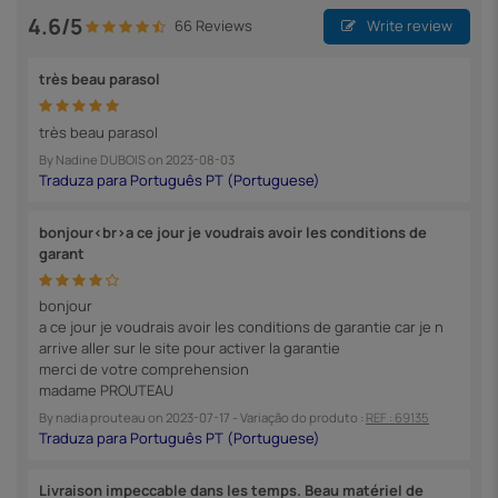
4.6/5
66 Reviews
Write review
très beau parasol
très beau parasol
By
Nadine DUBOIS
on
2023-08-03
bonjour<br>a ce jour je voudrais avoir les conditions de
garant
bonjour
a ce jour je voudrais avoir les conditions de garantie car je n
arrive aller sur le site pour activer la garantie
merci de votre comprehension
madame PROUTEAU
By
nadia prouteau
on
2023-07-17
- Variação do produto :
REF : 69135
Livraison impeccable dans les temps. Beau matériel de