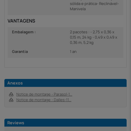
sólida e prática- Reclinável-
Manivela
VANTAGENS
Embalagem :
2 pacotes : - 2,75 x 0,36 x
0,15 m, 24 kg - 0,49 x 0,49 x
0,36 m, 5,2 kg
Garantia
1 an
Anexos
Notice de montage - Parasol-1...
Notice de montage - Dalles-11...
Reviews