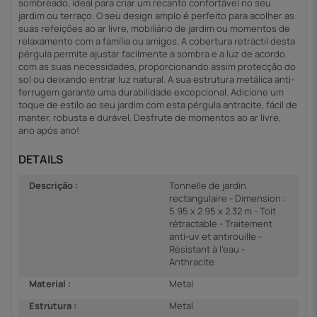
sombreado, ideal para criar um recanto confortável no seu
jardim ou terraço. O seu design amplo é perfeito para acolher as
suas refeições ao ar livre, mobiliário de jardim ou momentos de
relaxamento com a família ou amigos. A cobertura retráctil desta
pérgula permite ajustar facilmente a sombra e a luz de acordo
com as suas necessidades, proporcionando assim protecção do
sol ou deixando entrar luz natural. A sua estrutura metálica anti-
ferrugem garante uma durabilidade excepcional. Adicione um
toque de estilo ao seu jardim com esta pérgula antracite, fácil de
manter, robusta e durável. Desfrute de momentos ao ar livre,
ano após ano!
DETAILS
Descrição :
Tonnelle de jardin
rectangulaire - Dimension :
5.95 x 2.95 x 2.32 m - Toit
rétractable - Traitement
anti-uv et antirouille -
Résistant à l'eau -
Anthracite
Material :
Metal
Estrutura :
Metal