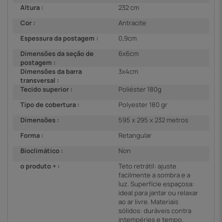
Altura :
232 cm
Cor :
Antracite
Espessura da postagem :
0,9cm
Dimensões da seção de
6x6cm
postagem :
Dimensões da barra
3x4cm
transversal :
Tecido superior :
Poliéster 180g
Tipo de cobertura :
Polyester 180 gr
Dimensões :
595 x 295 x 232 metros
Forma :
Retangular
Bioclimático :
Non
o produto + :
Teto retrátil: ajuste
facilmente a sombra e a
luz. Superfície espaçosa:
ideal para jantar ou relaxar
ao ar livre. Materiais
sólidos: duráveis contra
intempéries e tempo.