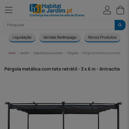
Liquidação
Vendas Relâmpago
Novos Produtos
Início
Jardim
Depósito para jardim
Pérgola
Pérgola metálica com teto retráti
Pérgola metálica com teto retrátil - 3 x 6 m - Antracite
-253,00 €