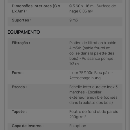
Dimensões interiores (C x
Ø 3.60 x 1.16 m - Surface de
L x Am) :
nage 8.05 m²
Suportes :
9 m3
EQUIPAMENTO
Filtração :
Platine de filtration à sable
4 m3/h (sable fourni et
colisé dans la palette des
bois) - Puissance pompe :
1/3 cv
Forro :
Liner 75/100e Bleu pâle -
Accrochage hung
Escada :
Echelle intérieure en inox 3
marches - Escalier
extérieur amovible (colisés
dans la palette des bois)
Tapete :
Feutre de fond et de parois
200gr/m²
Capa de inverno :
En option