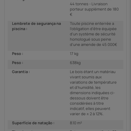
44 tonnes - Livraison
porteur supplément de 180
€
Lembrete de segurança na
Toute piscine enterrée a
piscina :
l’obligation d'être équipée
d'un système de sécurité
homologué sous peine
d'une amende de 45 000€
Peso :
17 kg
Peso :
638kg
Garantia :
Le bois étant un matériau
vivant soumis aux
variations de température
et d'humidité, les
dimensions indiquées ci-
dessous doivent être
considérées à titre
indicatif, elles peuvent
varier de ± 2 à 12%.
Superfície de natação :
8.10 m²