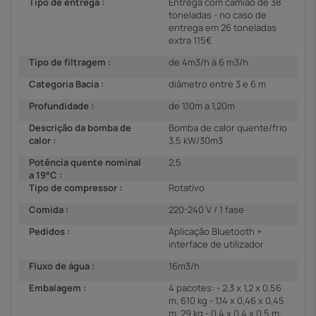
Tipo de entrega :
Entrega com camião de 38
toneladas - no caso de
entrega em 26 toneladas
extra 115€
Tipo de filtragem :
de 4m3/h à 6 m3/h
Categoria Bacia :
diâmetro entre 3 e 6 m
Profundidade :
de 1,10m a 1,20m
Descrição da bomba de
Bomba de calor quente/frio
calor :
3,5 kW/30m3
Potência quente nominal
2,5
a 19°C :
Tipo de compressor :
Rotativo
Comida :
220-240 V / 1 fase
Pedidos :
Aplicação Bluetooth +
interface de utilizador
Fluxo de água :
16m3/h
Embalagem :
4 pacotes: - 2,3 x 1,2 x 0,56
m, 610 kg - 1,14 x 0,46 x 0,45
m, 29 kg - 0,4 x 0,4 x 0,5 m,