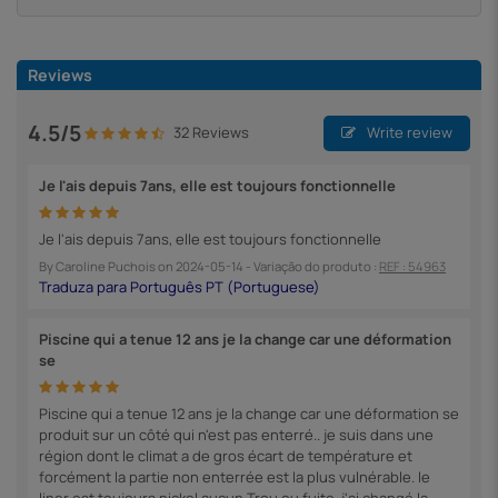
Reviews
4.5/5
32 Reviews
Write review
Je l'ais depuis 7ans, elle est toujours fonctionnelle
Je l'ais depuis 7ans, elle est toujours fonctionnelle
By
Caroline Puchois
on
2024-05-14
- Variação do produto :
REF : 54963
Piscine qui a tenue 12 ans je la change car une déformation
se
Piscine qui a tenue 12 ans je la change car une déformation se
produit sur un côté qui n'est pas enterré.. je suis dans une
région dont le climat a de gros écart de température et
forcément la partie non enterrée est la plus vulnérable. le
liner est toujours nickel aucun Trou ou fuite..j'ai changé la