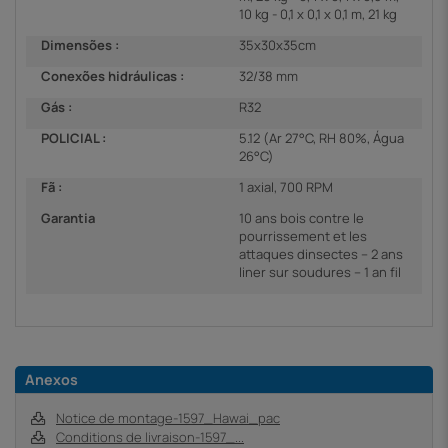
10 kg - 0,1 x 0,1 x 0,1 m, 21 kg
Dimensões :
35x30x35cm
Conexões hidráulicas :
32/38 mm
Gás :
R32
POLICIAL :
5.12 (Ar 27°C, RH 80%, Água
26°C)
Fã :
1 axial, 700 RPM
Garantia
10 ans bois contre le
pourrissement et les
attaques dinsectes – 2 ans
liner sur soudures – 1 an fil
Anexos
Notice de montage-1597_Hawai_pac
Conditions de livraison-1597_...