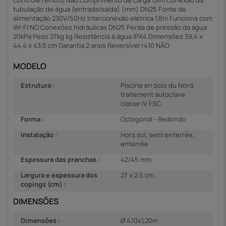
Controle remoto Não Comprimento de carga 1,8m Conexão da
tubulação de água (entrada/saída) (mm) DN25 Fonte de
alimentação 230V/50Hz Interconexão elétrica 1,8m Funciona com
WI-FI NO Conexões hidráulicas DN25 Perda de pressão da água
20kPa Peso 27kg kg Resistência à água IPX4 Dimensões 39,4 x
44,4 x 43,5 cm Garantia 2 anos Reversível r410 NÃO
MODELO
Estrutura :
Piscine en bois du Nord,
traitement autoclave
classe IV FSC
Forma :
Octogonal - Redondo
Instalação :
Hors sol, semi enterrée,
enterrée
Espessura das pranchas :
42/45 mm
Largura e espessura dos
27 x 2.5 cm
copings (cm) :
DIMENSÕES
Dimensões :
Ø 4,10x1,20m