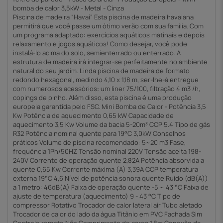
bomba de calor 3,5kW - Metal - Cinza
Piscina de madeira “Havaí” Esta piscina de madeira havaiana
permitirá que você passe um ótimo verão com sua família. Com
um programa adaptado: exercícios aquáticos matinais e depois
relaxamento e jogos aquáticos! Como desejar, você pode
instalá-lo acima do solo, semienterrado ou enterrado. A
estrutura de madeira irá integrar-se perfeitamente no ambiente
natural do seu jardim. Linda piscina de madeira de formato
redondo hexagonal, medindo 4,10 x 1,18 m, ser-lhe-á entregue
com numerosos acessórios: um liner 75/100, filtração 4 m3 /h,
copings de pinho. Além disso, esta piscina é uma produção
europeia garantida pelo FSC. Mini Bomba de Calor - Potência 3,5
Kw Potência de aquecimento 0,65 kW Capacidade de
aquecimento 3,5 Kw Volume da bacia 5-20m³ COP 5.4 Tipo de gás
R32 Potência nominal quente para 19°C 3,0kW Conselhos
práticos Volume de piscina recomendado: 5~20 m3 Fase,
frequência 1Ph/50HZ Tensão nominal 220V Tensão aceita 198-
240V Corrente de operação quente 2,82A Potência absorvida a
quente 0,65 Kw Corrente máxima (A) 3,39A COP temperatura
externa 19°C 4,6 Nível de potência sonora quente Ruído (dB(A))
a 1 metro: 46dB(A) Faixa de operação quente -5 ~ 43 °C Faixa de
ajuste de temperatura (aquecimento) 9 - 43 °C Tipo de
compressor Rotativo Trocador de calor lateral air Tubo aletado
Trocador de calor do lado da água Titânio em PVC Fachada Sim