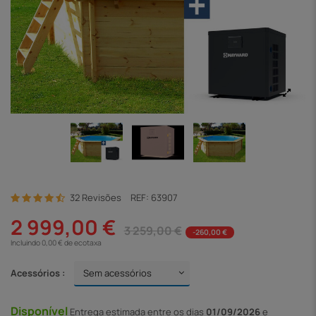
32 Revisões
REF:
63907
2 999,00 €
3 259,00 €
-260,00 €
Incluindo 0,00 € de ecotaxa
Acessórios :
Disponível
Entrega
estimada entre os dias
01/09/2026
e