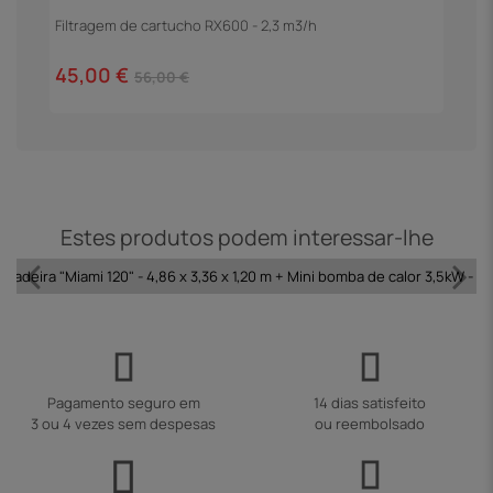
Filtragem de cartucho RX600 - 2,3 m3/h
E
45,00 €
1
56,00 €
Estes produtos podem interessar-lhe
 madeira "Miami 120" - 4,86 x 3,36 x 1,20 m + Mini bomba de calor 3,5kW - Me
Pagamento seguro em
14 dias satisfeito
3 ou 4 vezes sem despesas
ou reembolsado