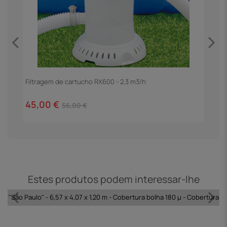
Filtragem de cartucho RX600 - 2,3 m3/h
E
45,00 €
1
56,00 €
Estes produtos podem interessar-lhe
ra "São Paulo" - 6,57 x 4,07 x 1,20 m - Cobertura bolha 180 µ - Cobertura i