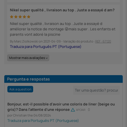
Nikel super qualité , livraison au top . Juste a essayé d am?
Nikel super qualité , livraison au top . Juste a essayé d
améliorer la notice de montage 😜mais super . Les enfants et
parents vont adoré la piscine
By
Marc Ziolkowski
on
2021-04-09
- Variação do produto :
REF : 67120
Mostrar mais avaliações
Pergunta e respostas
Ask a question
Bonjour, est-il possible d'avoir une coloris de liner (beige ou
gris)? Dans l'attente d'une réponse
0
APOIAR
por Christian the 04/08/2024