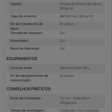
Tapete :
Feutre de fond et de parois
200gr/m²
Capa de inverno :
Bâche hiver 280 gr/m²
Kit de tratamento de
En option
água :
Tomada de vassoura :
Oui
Escumador :
Oui
Bocal de descarga :
Oui
EQUIPAMENTOS
Lona de verão :
Bâche à bulles 180 µ
Kit de equipamentos de
En option
manutenção :
CONSELHOS PRÁTICOS
Dicas de instalação :
7 x 5 m - Dalle béton
obligatoire
Tempo de montagem :
2 dias para 1 ou 2 pessoas