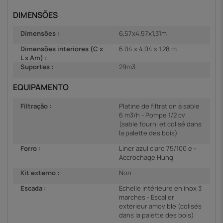
DIMENSÕES
Dimensões :
6,57x4,57x1,31m
Dimensões interiores (C x
6.04 x 4.04 x 1.28 m
L x Am) :
Suportes :
29m3
EQUIPAMENTO
Filtração :
Platine de filtration à sable
6 m3/h - Pompe 1/2 cv
(sable fourni et colisé dans
la palette des bois)
Forro :
Liner azul claro 75/100 e -
Accrochage Hung
Kit externo :
Non
Escada :
Echelle intérieure en inox 3
marches - Escalier
extérieur amovible (colisés
dans la palette des bois)