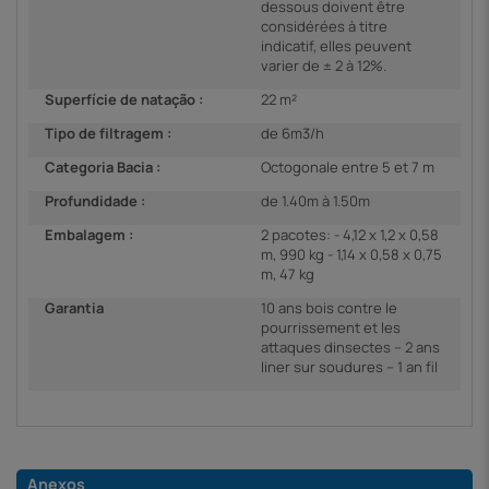
dessous doivent être
considérées à titre
indicatif, elles peuvent
varier de ± 2 à 12%.
Superfície de natação :
22 m²
Tipo de filtragem :
de 6m3/h
Categoria Bacia :
Octogonale entre 5 et 7 m
Profundidade :
de 1.40m à 1.50m
Embalagem :
2 pacotes: - 4,12 x 1,2 x 0,58
m, 990 kg - 1,14 x 0,58 x 0,75
m, 47 kg
Garantia
10 ans bois contre le
pourrissement et les
attaques dinsectes – 2 ans
liner sur soudures – 1 an fil
Anexos