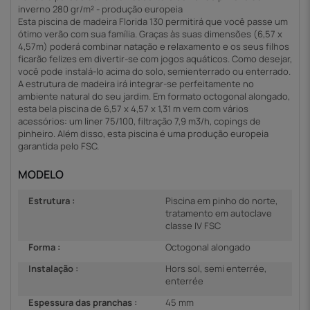
inverno 280 gr/m² - produção europeia
Esta piscina de madeira Florida 130 permitirá que você passe um
ótimo verão com sua família. Graças às suas dimensões (6,57 x
4,57m) poderá combinar natação e relaxamento e os seus filhos
ficarão felizes em divertir-se com jogos aquáticos. Como desejar,
você pode instalá-lo acima do solo, semienterrado ou enterrado.
A estrutura de madeira irá integrar-se perfeitamente no
ambiente natural do seu jardim. Em formato octogonal alongado,
esta bela piscina de 6,57 x 4,57 x 1,31 m vem com vários
acessórios: um liner 75/100, filtração 7,9 m3/h, copings de
pinheiro. Além disso, esta piscina é uma produção europeia
garantida pelo FSC.
MODELO
Estrutura :
Piscina em pinho do norte,
tratamento em autoclave
classe IV FSC
Forma :
Octogonal alongado
Instalação :
Hors sol, semi enterrée,
enterrée
Espessura das pranchas :
45 mm