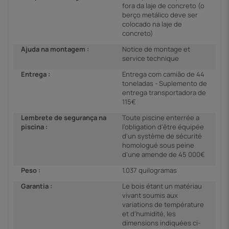
fora da laje de concreto (o
berço metálico deve ser
colocado na laje de
concreto)
Ajuda na montagem :
Notice de montage et
service technique
Entrega :
Entrega com camião de 44
toneladas - Suplemento de
entrega transportadora de
115€
Lembrete de segurança na
Toute piscine enterrée a
piscina :
l’obligation d'être équipée
d'un système de sécurité
homologué sous peine
d'une amende de 45 000€
Peso :
1.037 quilogramas
Garantia :
Le bois étant un matériau
vivant soumis aux
variations de température
et d'humidité, les
dimensions indiquées ci-