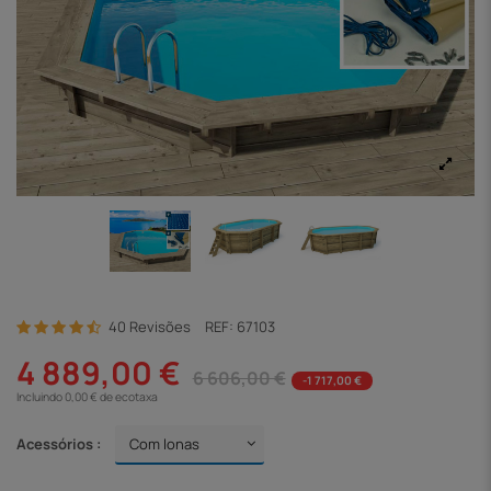
40 Revisões
REF:
67103
4 889,00 €
6 606,00 €
-1 717,00 €
Incluindo 0,00 € de ecotaxa
Acessórios :