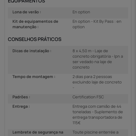
EQUIPAMENTOS
Lona de verão :
En option
Kit de equipamentos de
En option - Kit By Pass : en
manutenção :
option
CONSELHOS PRÁTICOS
Dicas de instalação :
8 x 4,50 m - Laje de
concreto obrigatória - Ipn a
ser vedado na laje de
concreto
Tempo de montagem :
2 dias para 2 pessoas
excluindo laje de concreto
-
Padrões :
Certification FSC
Entrega :
Entrega com camião de 44
toneladas - Suplemento de
entrega transportadora de
115€
Lembrete de segurança na
Toute piscine enterrée a