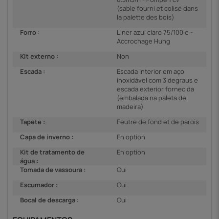
(sable fourni et colisé dans
la palette des bois)
Forro :
Liner azul claro 75/100 e -
Accrochage Hung
Kit externo :
Non
Escada :
Escada interior em aço
inoxidável com 3 degraus e
escada exterior fornecida
(embalada na paleta de
madeira)
Tapete :
Feutre de fond et de parois
Capa de inverno :
En option
Kit de tratamento de
En option
água :
Tomada de vassoura :
Oui
Escumador :
Oui
Bocal de descarga :
Oui