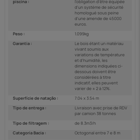
piscina :
l'obligation d'être équipée
d'un système de sécurité
homologué sous peine
d'une amende de 45000
euros.
Peso :
1.099kg
Garantia :
Le bois étant un matériau
vivant soumis aux
variations de température
et d'humidité, les
dimensions indiquées ci-
dessous doivent être
considérées à titre
indicatif, elles peuvent
varier de ± 2 à 12%.
Superfície de natação :
7.04 x 3.54 m
Tipo de entrega :
Livraison avec prise de RDV
par camion 38 tonnes
Tipo de filtragem :
de 8.3m3/h
Categoria Bacia :
Octogonal entre 7 e 8 m