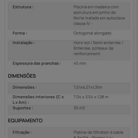
Estrutura :
Piscina em madeira com
estrutura em pinho do
Norte tratada em autoclave
classe IV -
Forma :
Octogonal alongado
Instalação :
Hors-sol / Semi-enterrée /
Enterrée. poteaux de
renforcement
Espessura das pranchas :
45 mm
DIMENSÕES
Dimensões :
7,51x4,07x1,31m
Dimensões interiores (C x
7.04 x 3.54 x 1.28 m
L x Am) :
Suportes :
30 m3
EQUIPAMENTO
Filtração :
Platine de filtration à sable
8.3m3/h - Pompe 1 cv