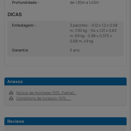
Profundidade :
de 1,30m a 1,40m
DICAS
Embalagem :
3 pacotes: - 5,12 x 1,2 x 0,58
m, 1130 kg - 1,14 x 1,21 x 0,63
m, 69 kg - 0,98 x 0,375 x
0,68 m, 49 kg
Garantia
5 ans
Anexos
Notice de montage-1575_Palma1...
Conditions de livraison-1575_...
Reviews