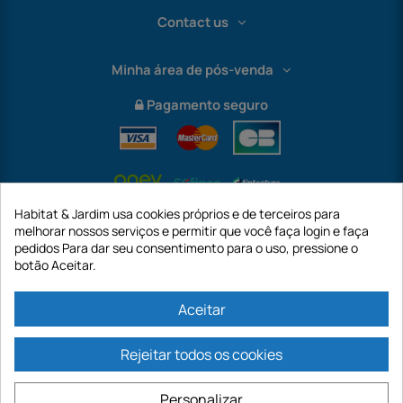
Contact us
Minha área de pós-venda
Pagamento seguro
Habitat & Jardim usa cookies próprios e de terceiros para
melhorar nossos serviços e permitir que você faça login e faça
pedidos Para dar seu consentimento para o uso, pressione o
botão Aceitar.
International
Aceitar
Rejeitar todos os cookies
https://www.habitatejardim.pt é um site da empresa GECODIS SA com um
capital de 187.203,29€, 32 Rue de Paradis - PARIS 75010 (FRANÇA). A
Personalizar
GECODIS.SA criada em 11/04/1998 é uma subsidiária da ODAYA ​​​​​​HOLDING com