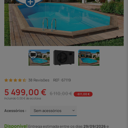
38 Revisões
REF:
67119
5 499,00 €
6 110,00 €
-611,00 €
Incluindo 0,00 € de ecotaxa
Acessórios :
Disponível
Entrega
estimada entre os dias
29/09/2026
e