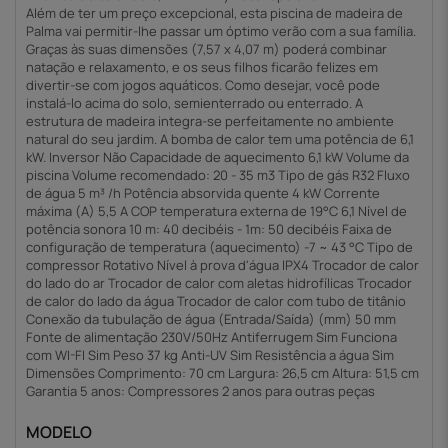
Além de ter um preço excepcional, esta piscina de madeira de
Palma vai permitir-lhe passar um óptimo verão com a sua família.
Graças às suas dimensões (7,57 x 4,07 m) poderá combinar
natação e relaxamento, e os seus filhos ficarão felizes em
divertir-se com jogos aquáticos. Como desejar, você pode
instalá-lo acima do solo, semienterrado ou enterrado. A
estrutura de madeira integra-se perfeitamente no ambiente
natural do seu jardim. A bomba de calor tem uma potência de 6,1
kW. Inversor Não Capacidade de aquecimento 6,1 kW Volume da
piscina Volume recomendado: 20 - 35 m3 Tipo de gás R32 Fluxo
de água 5 m³ /h Potência absorvida quente 4 kW Corrente
máxima (A) 5,5 A COP temperatura externa de 19°C 6,1 Nível de
potência sonora 10 m: 40 decibéis - 1m: 50 decibéis Faixa de
configuração de temperatura (aquecimento) -7 ~ 43 °C Tipo de
compressor Rotativo Nível à prova d'água lPX4 Trocador de calor
do lado do ar Trocador de calor com aletas hidrofílicas Trocador
de calor do lado da água Trocador de calor com tubo de titânio
Conexão da tubulação de água (Entrada/Saída) (mm) 50 mm
Fonte de alimentação 230V/50Hz Antiferrugem Sim Funciona
com WI-FI Sim Peso 37 kg Anti-UV Sim Resistência a água Sim
Dimensões Comprimento: 70 cm Largura: 26,5 cm Altura: 51,5 cm
Garantia 5 anos: Compressores 2 anos para outras peças
MODELO