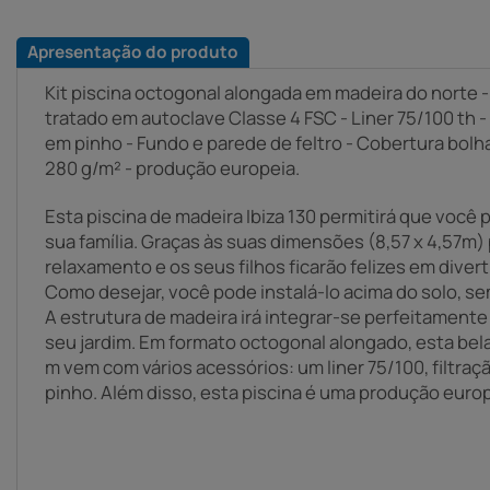
Apresentação do produto
Kit piscina octogonal alongada em madeira do norte - 8
tratado em autoclave Classe 4 FSC - Liner 75/100 th -
em pinho - Fundo e parede de feltro - Cobertura bolha
280 g/m² - produção europeia.
Esta piscina de madeira Ibiza 130 permitirá que voc
sua família. Graças às suas dimensões (8,57 x 4,57m
relaxamento e os seus filhos ficarão felizes em diver
Como desejar, você pode instalá-lo acima do solo, s
A estrutura de madeira irá integrar-se perfeitamente
seu jardim. Em formato octogonal alongado, esta bela p
m vem com vários acessórios: um liner 75/100, filtraç
pinho. Além disso, esta piscina é uma produção europ