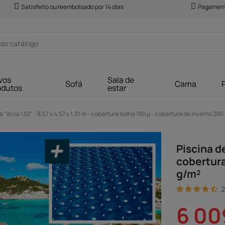
Satisfeito ou reembolsado por 14 dias
Pagament
vos
Sala de
Sofá
Cama
odutos
estar
 "Ibiza 130" - 8,57 x 4,57 x 1,31 m - cobertura bolha 180 µ - cobertura de inverno 280
Piscina de
cobertura
g/m²
2
6 00