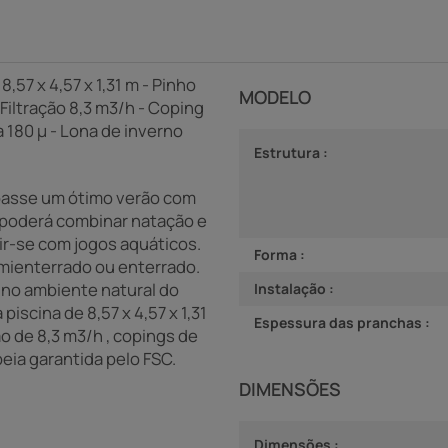
,57 x 4,57 x 1,31 m - Pinho
MODELO
 Filtração 8,3 m3/h - Coping
 180 µ - Lona de inverno
Estrutura :
ê passe um ótimo verão com
) poderá combinar natação e
tir-se com jogos aquáticos.
Forma :
emienterrado ou enterrado.
 no ambiente natural do
Instalação :
iscina de 8,57 x 4,57 x 1,31
Espessura das pranchas :
ão de 8,3 m3/h , copings de
eia garantida pelo FSC.
DIMENSÕES
Dimensões :