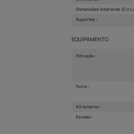
Dimensões interiores (C x L 
Suportes :
EQUIPAMENTO
Filtração :
Forro :
Kit externo :
Escada :