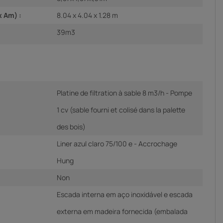
x Am) :
8.04 x 4.04 x 1.28 m
39m3
Platine de filtration à sable 8 m3/h - Pompe
1 cv (sable fourni et colisé dans la palette
des bois)
Liner azul claro 75/100 e - Accrochage
Hung
Non
Escada interna em aço inoxidável e escada
externa em madeira fornecida (embalada