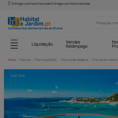
Entrega com hora marcada Entrega com hora marcada
MENU
Vendas
No
Liquidação
Relâmpago
Pr
Início
Piscina
Piscina portátil
Piscina de madeira
Piscina de madeira
-2 827,00 €