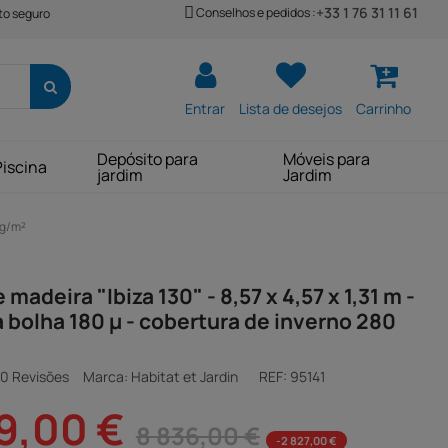
+33 1 76 31 11 61
Conselhos e pedidos :
o seguro
Entrar
Lista de desejos
Carrinho
Depósito para
Móveis para
Piscina
jardim
Jardim
 g/m²
 madeira "Ibiza 130" - 8,57 x 4,57 x 1,31 m -
 bolha 180 µ - cobertura de inverno 280
0 Revisões
Marca: Habitat et Jardin
REF:
95141
9,00 €
8 836,00 €
-2 827,00 €