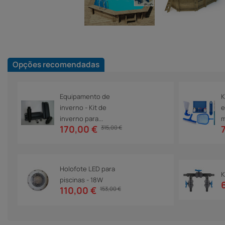
Opções recomendadas
Equipamento de
K
inverno - Kit de
e
inverno para...
m
170,00 €
315,00 €
Holofote LED para
K
piscinas - 18W
110,00 €
153,00 €