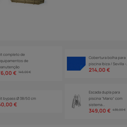
it completo de
Cobertura bolha para
quipamentos de
piscina Ibiza / Sevilla -.
anutenção
214,00 €
76,00 €
146,00 €
Escada dupla para
it bypass Ø 38/50 cm
piscina "Mario" com
60,00 €
sistema...
349,00 €
436,00 €