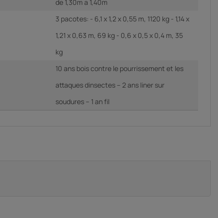
de 1,30m a 1,40m
3 pacotes: - 6,1 x 1,2 x 0,55 m, 1120 kg - 1,14 x
1,21 x 0,63 m, 69 kg - 0,6 x 0,5 x 0,4 m, 35
kg
10 ans bois contre le pourrissement et les
attaques dinsectes – 2 ans liner sur
soudures – 1 an fil