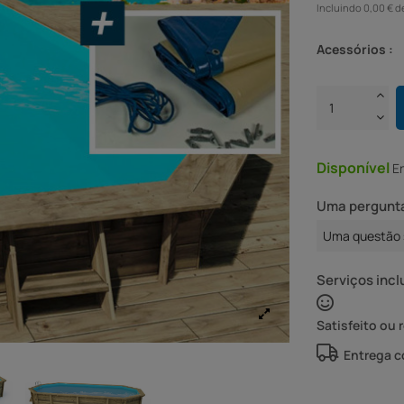
Incluindo 0,00 € d
Acessórios :
Disponível
E
Uma pergunta
Uma questão 
Serviços incl
Satisfeito ou 
Entrega 