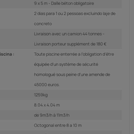
9 x 5 m - Dalle béton obligatoire
2 dias para 1 ou 2 pessoas excluindo laje de
concreto
Livraison avec un camion 44 tonnes -
Livraison porteur supplément de 180 €
scina :
Toute piscine enterrée a l'obligation d'être
équipée d'un système de sécurité
homologué sous peine d'une amende de
45000 euros.
1259kg
8.04 x 4.04 m
de 9m3/h à 11m3/h
Octogonal entre 8 a 10 m