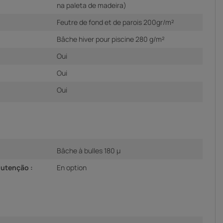
na paleta de madeira)
Feutre de fond et de parois 200gr/m²
Bâche hiver pour piscine 280 g/m²
Oui
Oui
Oui
Bâche à bulles 180 µ
utenção :
En option