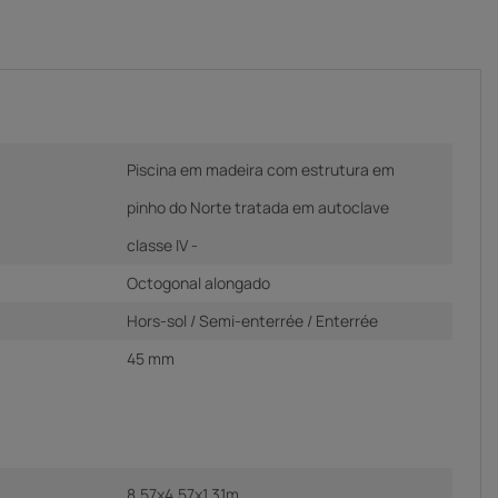
Piscina em madeira com estrutura em
pinho do Norte tratada em autoclave
classe IV -
Octogonal alongado
Hors-sol / Semi-enterrée / Enterrée
45 mm
8,57x4,57x1,31m