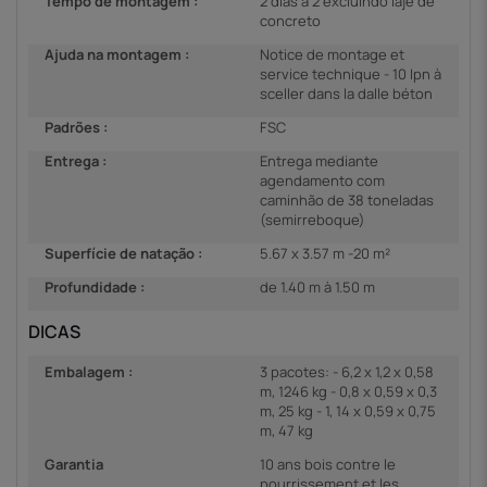
Tempo de montagem :
2 dias a 2 excluindo laje de
concreto
Ajuda na montagem :
Notice de montage et
service technique - 10 Ipn à
sceller dans la dalle béton
Padrões :
FSC
Entrega :
Entrega mediante
agendamento com
caminhão de 38 toneladas
(semirreboque)
Superfície de natação :
5.67 x 3.57 m -20 m²
Profundidade :
de 1.40 m à 1.50 m
DICAS
Embalagem :
3 pacotes: - 6,2 x 1,2 x 0,58
m, 1246 kg - 0,8 x 0,59 x 0,3
m, 25 kg - 1, 14 x 0,59 x 0,75
m, 47 kg
Garantia
10 ans bois contre le
pourrissement et les