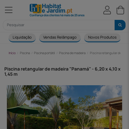
Liquidação
Vendas Relâmpago
Novos Produtos
Início
Piscina
Piscina portátil
Piscina de madeira
Piscina retangular de made
Piscina retangular de madeira "Panamá" - 6,20 x 4,10 x
1,45 m
-970,00 €