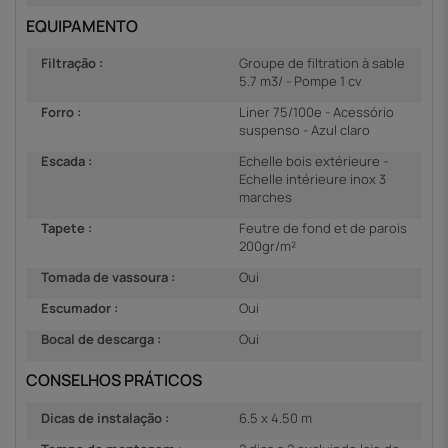
EQUIPAMENTO
Filtração :
Groupe de filtration à sable
5.7 m3/ - Pompe 1 cv
Forro :
Liner 75/100e - Acessório
suspenso - Azul claro
Escada :
Echelle bois extérieure -
Echelle intérieure inox 3
marches
Tapete :
Feutre de fond et de parois
200gr/m²
Tomada de vassoura :
Oui
Escumador :
Oui
Bocal de descarga :
Oui
CONSELHOS PRÁTICOS
Dicas de instalação :
6.5 x 4.50 m