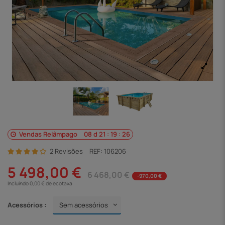
Vendas Relâmpago
08
d
21
:
19
:
26
2 Revisões
REF:
106206
5 498,00 €
6 468,00 €
-970,00 €
Incluindo 0,00 € de ecotaxa
Acessórios :