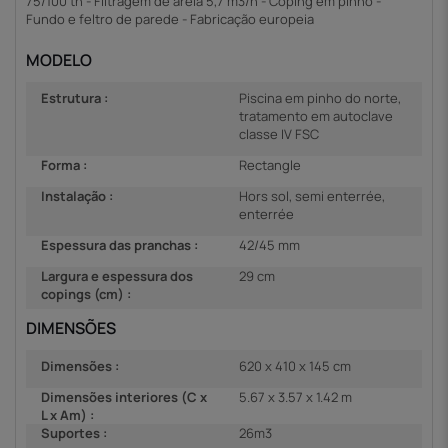
75/100 th - Filtragem de areia 5,7 m3/h - Coping em pinho -
Fundo e feltro de parede - Fabricação europeia
MODELO
Estrutura :
Piscina em pinho do norte,
tratamento em autoclave
classe IV FSC
Forma :
Rectangle
Instalação :
Hors sol, semi enterrée,
enterrée
Espessura das pranchas :
42/45 mm
Largura e espessura dos
29 cm
copings (cm) :
DIMENSÕES
Dimensões :
620 x 410 x 145 cm
Dimensões interiores (C x
5.67 x 3.57 x 1.42 m
L x Am) :
Suportes :
26m3