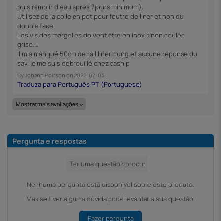
puis remplir d eau apres 7jours minimum).
Utilisez de la colle en pot pour feutre de liner et non du
double face.
Les vis des margelles doivent être en inox sinon coulée
grise....
Il m a manqué 50cm de rail liner Hung et aucune réponse du
sav, je me suis débrouillé chez cash p
By
Johann Poirson
on
2022-07-03
Mostrar mais avaliações
Pergunta e respostas
Nenhuma pergunta está disponível sobre este produto.
Mas se tiver alguma dúvida pode levantar a sua questão.
Fazer pergunta