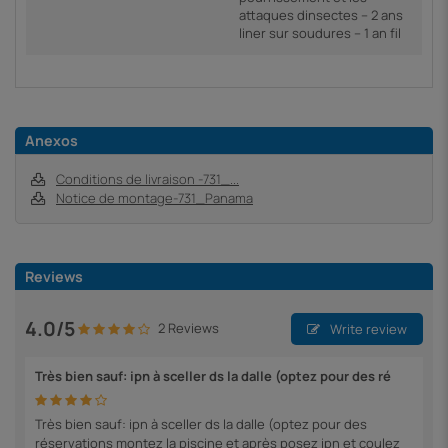
attaques dinsectes – 2 ans
liner sur soudures – 1 an fil
Anexos
Conditions de livraison -731_...
Notice de montage-731_Panama
Reviews
4.0/5
2 Reviews
Write review
Très bien sauf: ipn à sceller ds la dalle (optez pour des ré
Très bien sauf: ipn à sceller ds la dalle (optez pour des
réservations montez la piscine et après posez ipn et coulez