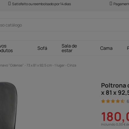
Satisfeito ou reembolsado por 14 dias
Pagament
vos
Sala de
Sofá
Cama
odutos
estar
avo "Odense" - 73 x 81 x 92,5 cm - 1 lugar - Cinza
Poltrona 
x 81 x 92,
6
180,
Incluindo 0,00 € d