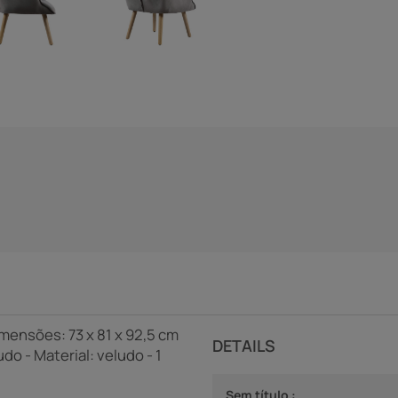
mensões: 73 x 81 x 92,5 cm
DETAILS
o - Material: veludo - 1
Sem título :