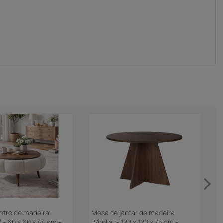
ntro de madeira
Mesa de jantar de madeira
M
 - 60 x 60 x 44 cm -
"Virella" - 120 x 120 x 75 cm -
m