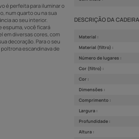
o é perfeita para iluminar o
io, num quarto ou na sua
DESCRIÇÃO DA CADEIR
ncia ao seu interior.
e espuma, você ficará
l em diversas cores, com
Material :
 sua decoração. Para o seu
Material (filtro) :
a poltrona escandinava de
Número de lugares :
Cor (filtro) :
Cor :
Dimensões :
Comprimento :
Largura :
Profundidade :
Altura :