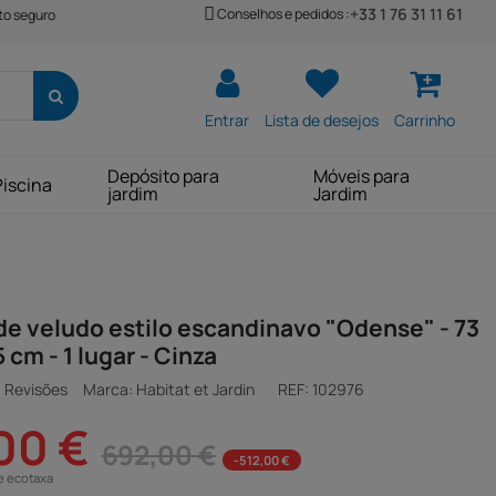
+33 1 76 31 11 61
Conselhos e pedidos :
o seguro
Entrar
Lista de desejos
Carrinho
Depósito para
Móveis para
Piscina
jardim
Jardim
de veludo estilo escandinavo "Odense" - 73
5 cm - 1 lugar - Cinza
 Revisões
Marca: Habitat et Jardin
REF:
102976
00 €
692,00 €
-512,00 €
e ecotaxa