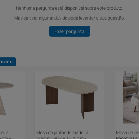
Nenhuma pergunta está disponível sobre este produto.
Mas se tiver alguma dúvida pode levantar a sua questão.
Fazer pergunta
aram:
deira
Mesa de jantar de madeira
Mesa de ce
75 cm -
"Sablin" 180 x 90 x 75 cm -
Papatya 60"