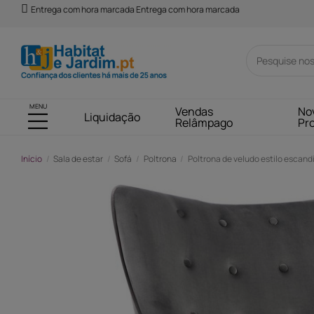
Entrega com hora marcada Entrega com hora marcada
MENU
Vendas
No
Liquidação
Relâmpago
Pr
Início
Sala de estar
Sofá
Poltrona
Poltrona de veludo estilo escandin
-512,00 €