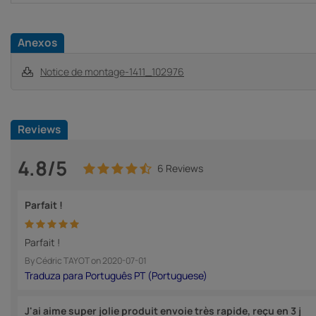
Anexos
Notice de montage-1411_102976
Reviews
4.8/5
6 Reviews
Parfait !
Parfait !
By
Cédric TAYOT
on
2020-07-01
J'ai aime super jolie produit envoie très rapide, reçu en 3 j