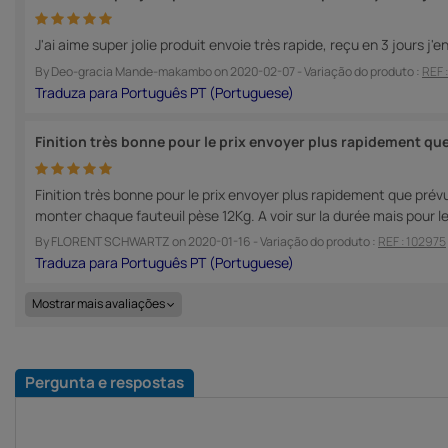
J'ai aime super jolie produit envoie très rapide, reçu en 3 jours 
By
Deo-gracia Mande-makambo
on
2020-02-07
- Variação do produto :
REF 
Finition très bonne pour le prix envoyer plus rapidement qu
Finition très bonne pour le prix envoyer plus rapidement que prév
monter chaque fauteuil pèse 12Kg. A voir sur la durée mais pour le
By
FLORENT SCHWARTZ
on
2020-01-16
- Variação do produto :
REF : 102975
Mostrar mais avaliações
Pergunta e respostas