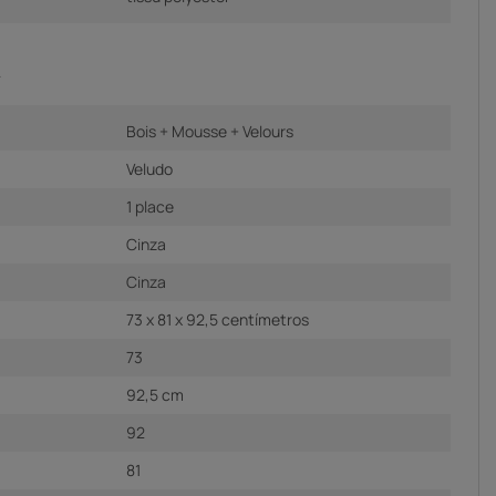
A
Bois + Mousse + Velours
Veludo
1 place
Cinza
Cinza
73 x 81 x 92,5 centímetros
73
92,5 cm
92
81