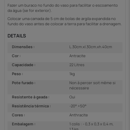
Fazer um buraco no fundo do vaso para facilitar o escoamento
da água (se for exterior).
Colocar uma camada de 5 cm de bolas de argila expandida no
fundo do vaso antes de colocar a terra para facilitar a drenagem.
DETAILS
Dimensões :
L.30cm.xl.30cm.xh.40cm
Cor :
Antracite
Capacidade :
22 Litres
Peso :
1kg
Pote furado :
Non à percer soit même si
nécessaire
Resistente à geada :
Oui
Resistência térmica :
-20° +50°
Cores :
Anthracite
Embalagem :
1 colis : - 0,3 x 0,3 x 0,4 m,
1,3 kg