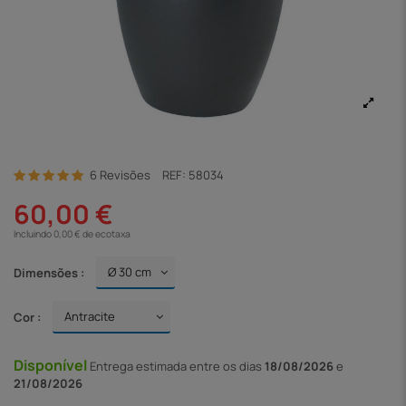
6 Revisões
REF:
58034
60,00 €
Incluindo 0,00 € de ecotaxa
Dimensões :
Cor :
Disponível
Entrega
estimada entre os dias
18/08/2026
e
21/08/2026