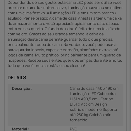
Dependendo do seu gosto, esta cama LED pode ser útil se você
precisar de uma luz noturna leve, iluminação suave ou se estiver
com um clima festivo. A iluminação LED é em um tom branco /
azulado. Pense prático A cama de casal Anastasia tem uma caixa
de armazenamento e você apreciará rapidamente este espaço
extra no seu quarto. O fundo da caixa é feito de uma tela fixada
com velcro. Graças ao seu grande tamanho, a caixa de
arrumação desta cama permite guardar tudo o que precisa,
principalmente roupa de cama. Na verdade, você pode usá-la
para guardar lençóis, capas de edredão, almofadas extra e até
jogos de cama. Muito prático, principalmente para um quarto de
hóspedes. Receba seus entes queridos em paz durante a noite,
tudo que você precisa está ao seu alcance!
DETAILS
Descrição :
Cama de casal 140 x 190 cm
Iluminação LED Cabeceira
L151 x A90,5 cm - Estribo
L151 x A33 cm Design
sóbrio e moderno Suporta
até 250 kg Colchão não
fornecido
Material :
PVC