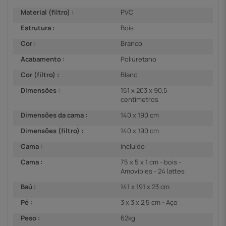
Material (filtro) :
PVC
Estrutura :
Bois
Cor :
Branco
Acabamento :
Poliuretano
Cor (filtro) :
Blanc
Dimensões :
151 x 203 x 90,5
centímetros
Dimensões da cama :
140 x 190 cm
Dimensões (filtro) :
140 x 190 cm
Cama :
incluído
Cama :
75 x 5 x 1 cm - bois -
Amovibles - 24 lattes
Baú :
141 x 191 x 23 cm
Pé :
3 x 3 x 2,5 cm - Aço
Peso :
62kg