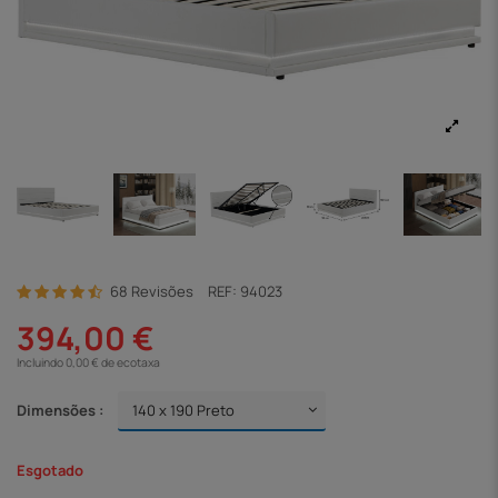
68 Revisões
REF:
94023
394,00 €
Incluindo 0,00 € de ecotaxa
Dimensões :
Esgotado