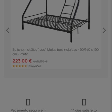
Beliche metálico "Leo" Molas box incluídas - 90/140 x 190
B
cm - Preto
223,00 €
2
446,00 €
10 Revisões
Pagamento seguro em
14 dias satisfeito