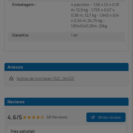
Embalagem :
4 pacotes: - 1,56 x 0,1 x 0,91
m, 12,9 kg - 1,755 x 0,07 x
0,36 m, 12,7 kg - 1,945 x 0,14
x 0,34 m, 24,75 kg -
1,85x0,1x0,25m, 22kg
Garantia
1 an
Anexos
Notice de montage-1321_94023
Reviews
4.6/5
68 Reviews
Write review
Très satisfait