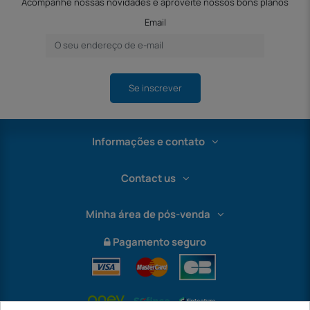
Acompanhe nossas novidades e aproveite nossos bons planos
Email
Se inscrever
Informações e contato
Contact us
Minha área de pós-venda
Pagamento seguro