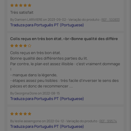
Très satisfait
By
Damien LARIVIERE
on
2023-09-02
- Variação do produto :
REF : 100833
Colis reçus en très bon état.<br>Bonne qualité des différe
Colis reçus en très bon état.
Bonne qualité des différentes parties du lit.
Par contre, le plan est assez illisible : c'est vraiment dommage
!
- manque dans la légende,
- étapes assez peu lisibles : très facile d'inverser le sens des
pièces et donc de recommencer ....
By
Georgina Dore
on
2022-08-15
By
leslie assengone
on
2022-04-12
- Variação do produto :
REF : 99574