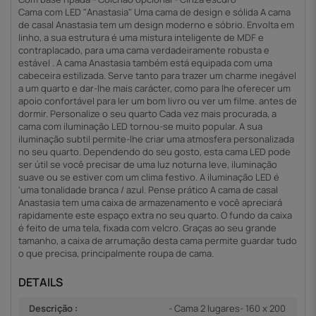
Cama com LED "Anastasia" Uma cama de design e sólida A cama
de casal Anastasia tem um design moderno e sóbrio. Envolta em
linho, a sua estrutura é uma mistura inteligente de MDF e
contraplacado, para uma cama verdadeiramente robusta e
estável . A cama Anastasia também está equipada com uma
cabeceira estilizada. Serve tanto para trazer um charme inegável
a um quarto e dar-lhe mais carácter, como para lhe oferecer um
apoio confortável para ler um bom livro ou ver um filme. antes de
dormir. Personalize o seu quarto Cada vez mais procurada, a
cama com iluminação LED tornou-se muito popular. A sua
iluminação subtil permite-lhe criar uma atmosfera personalizada
no seu quarto. Dependendo do seu gosto, esta cama LED pode
ser útil se você precisar de uma luz noturna leve, iluminação
suave ou se estiver com um clima festivo. A iluminação LED é
'uma tonalidade branca / azul. Pense prático A cama de casal
Anastasia tem uma caixa de armazenamento e você apreciará
rapidamente este espaço extra no seu quarto. O fundo da caixa
é feito de uma tela, fixada com velcro. Graças ao seu grande
tamanho, a caixa de arrumação desta cama permite guardar tudo
o que precisa, principalmente roupa de cama.
DETAILS
Descrição :
- Cama 2 lugares- 160 x 200