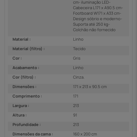
cm- iluminação LED-
Cabeceira L171 x A90.5 cm-
Footboard W171 x A33 cm-
Design sóbrio e moderno-
Suporta até 250 kg-
Colchão não fornecido
Material :
Linho
Material (filtro) :
Tecido
Cor :
Gris
Acabamento :
Linho
Cor (filtro) :
Cinza.
Dimensões :
171 x 213 x 90.5 cm
Comprimento :
171
Largura :
213
Altura :
91
Profundidade :
213
Dimensões da cama :
160 x 200 cm