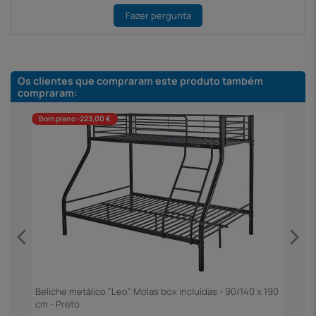
Fazer pergunta
Os clientes que compraram este produto também
compraram:
Bom plano -223,00 €
Beliche metálico "Leo" Molas box incluídas - 90/140 x 190
B
cm - Preto