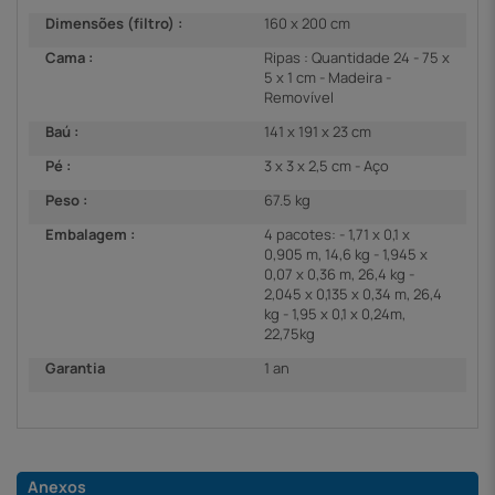
Dimensões (filtro) :
160 x 200 cm
Cama :
Ripas : Quantidade 24 - 75 x
5 x 1 cm - Madeira -
Removível
Baú :
141 x 191 x 23 cm
Pé :
3 x 3 x 2,5 cm - Aço
Peso :
67.5 kg
Embalagem :
4 pacotes: - 1,71 x 0,1 x
0,905 m, 14,6 kg - 1,945 x
0,07 x 0,36 m, 26,4 kg -
2,045 x 0,135 x 0,34 m, 26,4
kg - 1,95 x 0,1 x 0,24m,
22,75kg
Garantia
1 an
Anexos