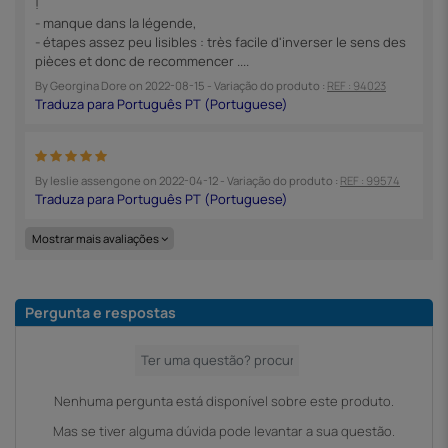
!
- manque dans la légende,
- étapes assez peu lisibles : très facile d'inverser le sens des
pièces et donc de recommencer ....
By
Georgina Dore
on
2022-08-15
- Variação do produto :
REF : 94023
By
leslie assengone
on
2022-04-12
- Variação do produto :
REF : 99574
Mostrar mais avaliações
Pergunta e respostas
Nenhuma pergunta está disponível sobre este produto.
Mas se tiver alguma dúvida pode levantar a sua questão.