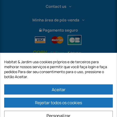
Contact us
Minha área de pós-venda
Pagamento seguro
Habitat & Jardim usa cookies próprios e de terceiros para
melhorar nossos serviços e permitir que você faça login e faça
pedidos Para dar seu consentimento para o uso, pressione o
botão Aceitar.
International
Aceitar
Rejeitar todos os cookies
https://www.habitatejardim.pt é um site da empresa GECODIS SA com um
capital de 187.203,29€, 32 Rue de Paradis - PARIS 75010 (FRANÇA). A
Personalizar
GECODIS.SA criada em 11/04/1998 é uma subsidiária da ODAYA ​​​​​​HOLDING com