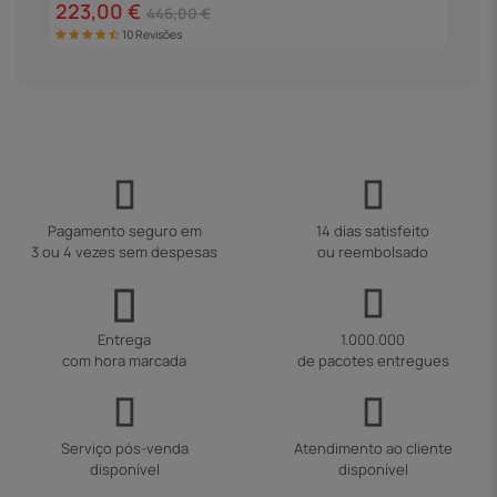
223,00 €
2
446,00 €
10 Revisões
Pagamento seguro em
14 dias satisfeito
3 ou 4 vezes sem despesas
ou reembolsado
Entrega
1.000.000
com hora marcada
de pacotes entregues
Serviço pós-venda
Atendimento ao cliente
disponível
disponível