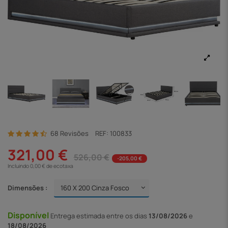
68 Revisões
REF:
100833
321,00 €
526,00 €
-205,00 €
Incluindo 0,00 € de ecotaxa
Dimensões :
Disponível
Entrega
estimada entre os dias
13/08/2026
e
18/08/2026