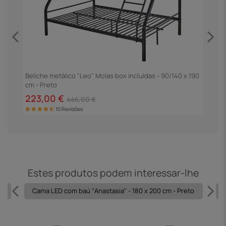
Beliche metálico "Leo" Molas box incluídas - 90/140 x 190
B
cm - Preto
223,00 €
2
446,00 €
10 Revisões
Estes produtos podem interessar-lhe
o
Cama LED com baú "Anastasia" - 180 x 200 cm - Preto