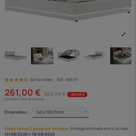
68 Revisões
REF:
99575
261,00 €
522,00 €
-261,00 €
Incluindo 0,00 € de ecotaxa
Dimensões :
Ainda temos 2 peças em estoque,
Entrega
estimada entre os dias
13/08/2026
e
18/08/2026