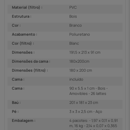
Material (filtro) :
PVC
Estrutura :
Bois
Cor :
Branco
Acabamento :
Poliuretano
Cor (filtro) :
Blanc
Dimensões :
191,5 x 213 x 91 cm
Dimensões da cama :
180x200cm
Dimensões (filtro) :
180 x 200 cm
Cama :
incluído
Cama :
90 x 5.5 x 1 cm - Bois -
Amovibles - 26 lattes
Baú :
201 x 181 x 23 cm
Pé :
3 x 3 x 2,5 cm - Aço
Embalagem :
4 pacotes: - 1,97 x 0,11 x 0,91
m, 16 kg - 2,14 x 0,07 x 0,365