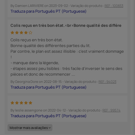
By
Damien LARIVIERE
on
2023-09-02
- Variação do produto :
REF : 100833
Colis reçus en très bon état.<br>Bonne qualité des différe
Colis reçus en très bon état.
Bonne qualité des différentes parties du lit.
Par contre, le plan est assez illisible : c'est vraiment dommage
!
- manque dans la légende,
- étapes assez peu lisibles : très facile d'inverser le sens des
pièces et donc de recommencer ....
By
Georgina Dore
on
2022-08-15
- Variação do produto :
REF : 94023
By
leslie assengone
on
2022-04-12
- Variação do produto :
REF : 99574
Mostrar mais avaliações