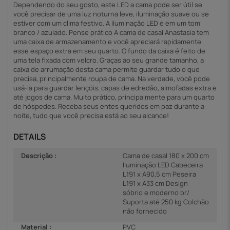
Dependendo do seu gosto, este LED a cama pode ser útil se
você precisar de uma luz noturna leve, iluminação suave ou se
estiver com um clima festivo. A iluminação LED é em um tom
branco / azulado. Pense prático A cama de casal Anastasia tem
uma caixa de armazenamento e você apreciará rapidamente
esse espaço extra em seu quarto. O fundo da caixa é feito de
uma tela fixada com velcro. Graças ao seu grande tamanho, a
caixa de arrumação desta cama permite guardar tudo o que
precisa, principalmente roupa de cama. Na verdade, você pode
usá-la para guardar lençóis, capas de edredão, almofadas extra e
até jogos de cama. Muito prático, principalmente para um quarto
de hóspedes. Receba seus entes queridos em paz durante a
noite, tudo que você precisa está ao seu alcance!
DETAILS
Descrição :
Cama de casal 180 x 200 cm
Iluminação LED Cabeceira
L191 x A90,5 cm Peseira
L191 x A33 cm Design
sóbrio e moderno br/
Suporta até 250 kg Colchão
não fornecido
Material :
PVC