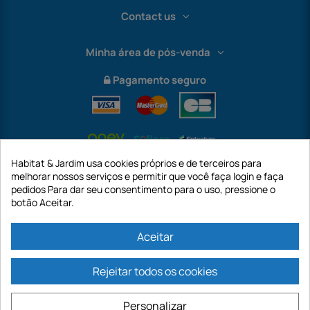
Contact us
Minha área de pós-venda
Pagamento seguro
Habitat & Jardim usa cookies próprios e de terceiros para
melhorar nossos serviços e permitir que você faça login e faça
pedidos Para dar seu consentimento para o uso, pressione o
botão Aceitar.
International
Aceitar
Rejeitar todos os cookies
https://www.habitatejardim.pt é um site da empresa GECODIS SA com um
capital de 187.203,29€, 32 Rue de Paradis - PARIS 75010 (FRANÇA). A
Personalizar
GECODIS.SA criada em 11/04/1998 é uma subsidiária da ODAYA ​​​​​​HOLDING com