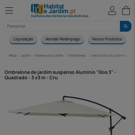
Liquidação
Vendas Relâmpago
Novos Produtos
Início
Jardim
Móveis para Jardim
Ombrelones
Ombrelone de jardim suspenso
Ombrelone de jardim suspenso Alumínio "Ilios 3" -
Quadrado - 3 x3 m - Cru
-37,00 €