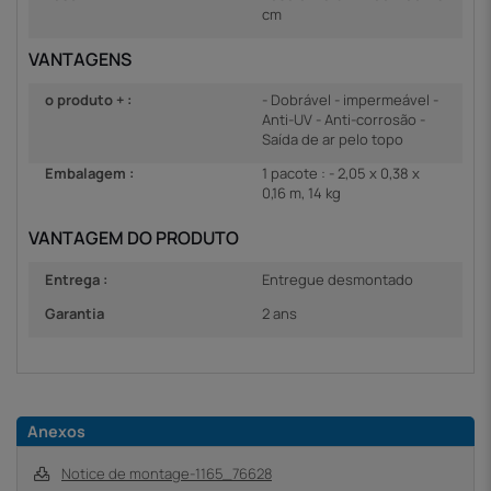
cm
VANTAGENS
o produto + :
- Dobrável - impermeável -
Anti-UV - Anti-corrosão -
Saída de ar pelo topo
Embalagem :
1 pacote : - 2,05 x 0,38 x
0,16 m, 14 kg
VANTAGEM DO PRODUTO
Entrega :
Entregue desmontado
Garantia
2 ans
Anexos
Notice de montage-1165_76628