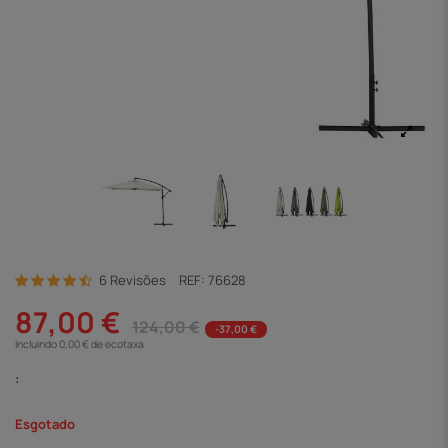
6 Revisões
REF:
76628
87,00 €
124,00 €
-37,00 €
Incluindo 0,00 € de ecotaxa
:
Esgotado