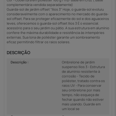
complementária vendida separadamente)
Guarda-sol de jardim offset "Ilios 3" Hoje, o guarda-sol evoluiu
consideravelmente com o aparecimento no mercado do guarda-
sol offset. Para se proteger eficazmente do sol e dos aguaceiros
leves, oferecemos o guarda-sol offset Ilios 3 É o essencial.
acessório para o seu jardim ou pátio. A sua estrutura em alumínio
confere-lhe máxima durabilidade e resistência às intempéries
externas. Sua lona de poliéster garante um sombreamento
eficaz permitindo filtrar os raios solares.
DESCRIÇÃO
Descrição :
Ombrelone de jardim
suspenso Ilios 3 - Estrutura
de alumínio resistente à
corrosão - Tecido de
poliéster, tratado contra os
raios UV - Para conservar
seu ombrelone por mais
tempo, não esqueça de
fechar quando não estiver
mais usando. Guarde em
um local se