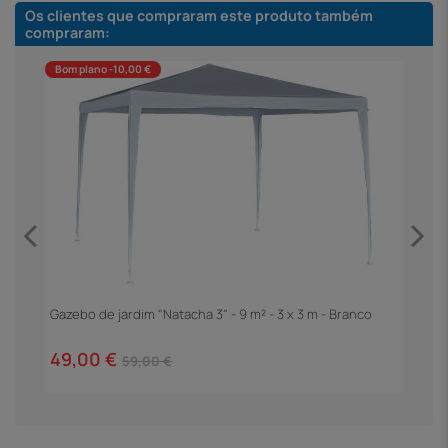
Os clientes que compraram este produto também
compraram:
Bom plano -10,00 €
Gazebo de jardim "Natacha 3" - 9 m² - 3 x 3 m - Branco
P
C
49,00 €
2
59,00 €