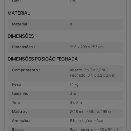
Cor :
Cru
MATERIAL
Material :
8
DIMENSÕES
Dimensões :
298 x 298 x 253 cm
DIMENSÕES POSIÇÃO FECHADA
Comprimento :
Aberto: 3 x 3 x 2,7 m -
Fechado: 0,4 x 0,2 x 2,4 m
Peso :
14 kg
tamanho :
3 m
Tela :
3 x 3 m
Mastro :
Ø 48 mm - Altura: 195 cm
Armação :
6 bipartições - Aço
Base :
Base em cruz - - 90 x 90 x 5