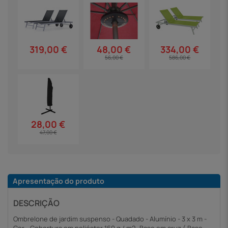
319,00 €
48,00 €
334,00 €
56,00 €
586,00 €
28,00 €
47,00 €
Apresentação do produto
DESCRIÇÃO
Ombrelone de jardim suspenso - Quadado - Alumínio - 3 x 3 m -
Cor - Cobertura em poliéster 160 g / m2- Base em cruz ( Base