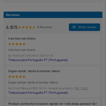
Reviews
4.8/5
6 Reviews
Write review
tres bon sav bravo
tres bon sav bravo
By
Thierry DETURCHE
on
2021-07-05
Super achat, facile à monter. Merci
Super achat, facile à monter. Merci
By
G?rard Tabuy
on
2021-06-21
- Variação do produto :
REF : 76627
Produit conforme livraison rapide<br>très beau parasol<br>