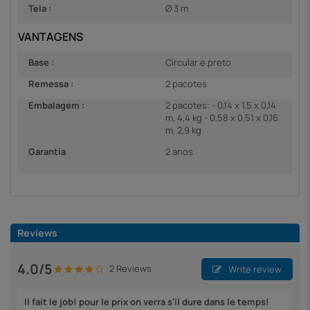
Tela :
Ø 3 m
VANTAGENS
Base :
Circular e preto
Remessa :
2 pacotes
Embalagem :
2 pacotes: - 0,14 x 1,5 x 0,14
m, 4,4 kg - 0,58 x 0,51 x 0,16
m, 2,9 kg
Garantia
2 anos
Reviews
4.0/5
2 Reviews
Write review
Il fait le job! pour le prix on verra s'il dure dans le temps!