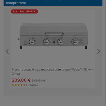
compraram:
Bom plano -36,00 €
Plancha a gás 4 queimadores com tampa "Fasto" - 10 kw -
B
Cinza
M
209,00 €
1
245,00 €
4 Revisões