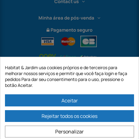
Contact us
Minha área de pós-venda
Pagamento seguro
Habitat & Jardim usa cookies próprios e de terceiros para
melhorar nossos serviços e permitir que você faça login e faça
pedidos Para dar seu consentimento para o uso, pressione o
botão Aceitar.
International
Aceitar
Rejeitar todos os cookies
https://www.habitatejardim.pt é um site da empresa GECODIS SA com um
capital de 187.203,29€, 32 Rue de Paradis - PARIS 75010 (FRANÇA). A
Personalizar
GECODIS.SA criada em 11/04/1998 é uma subsidiária da ODAYA ​​​​​​HOLDING com
um capital de 2.750.640,00 EURO.