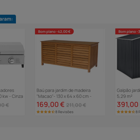
aram:
Bom plano -42,00 €
Bom plano -3
madores
Baú para jardim de madeira
Galpão jard
0 kw - Cinza
"Macao"- 130 x 64 x 60 cm -
5,29 m²
Marrom
169,00 €
391,00
00 €
211,00 €
8 Revisões
8 