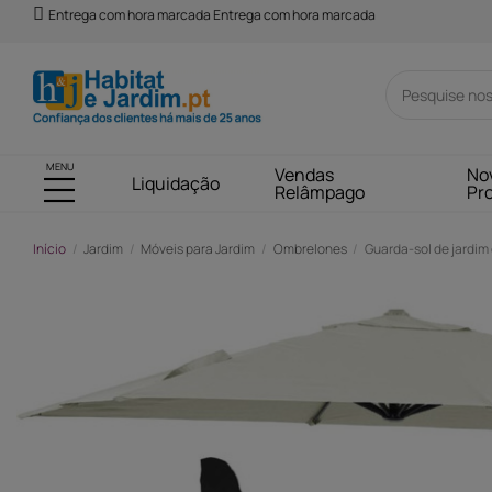
Entrega com hora marcada Entrega com hora marcada
MENU
Vendas
No
Liquidação
Relâmpago
Pr
Início
Jardim
Móveis para Jardim
Ombrelones
Guarda-sol de jardim 
-14,00 €