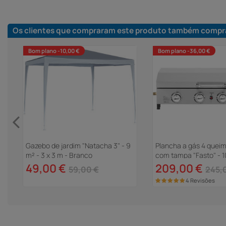
Os clientes que compraram este produto também compr
Bom plano -10,00 €
Bom plano -36,00 €
Gazebo de jardim "Natacha 3" - 9
Plancha a gás 4 quei
m² - 3 x 3 m - Branco
com tampa "Fasto" - 1
49,00 €
209,00 €
59,00 €
245,
4 Revisões