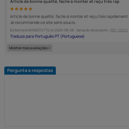
Article de bonne qualité, facile à monter et reçu très rap
Article de bonne qualité, facile à monter et reçu très rapidement 
Je recommande ce site sans soucis.
By
Bernard VANDEPUTTE
on
2020-08-28
- Variação do produto :
REF : 101211
Mostrar mais avaliações
Pergunta e respostas