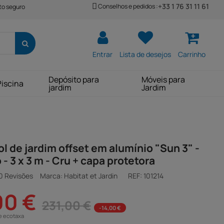
+33 1 76 31 11 61
Conselhos e pedidos :
o seguro
Entrar
Lista de desejos
Carrinho
Depósito para
Móveis para
Piscina
jardim
Jardim
l de jardim offset em alumínio "Sun 3" -
- 3 x 3 m - Cru + capa protetora
0 Revisões
Marca: Habitat et Jardin
REF:
101214
00 €
231,00 €
-14,00 €
e ecotaxa