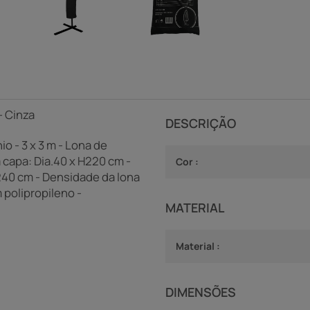
 - Cinza
DESCRIÇÃO
o - 3 x 3 m - Lona de
 capa: Dia.40 x H220 cm -
Cor :
240 cm - Densidade da lona
 polipropileno -
MATERIAL
Material :
DIMENSÕES