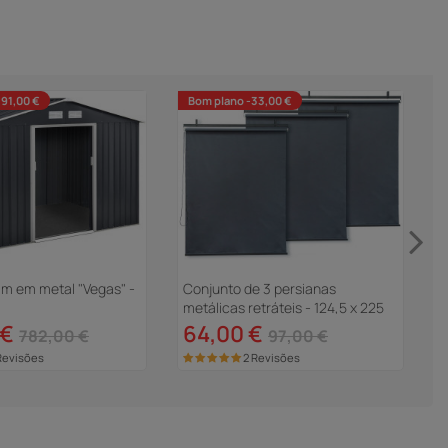
91,00 €
Bom plano -33,00 €
im em metal "Vegas" -
Conjunto de 3 persianas
G
metálicas retráteis - 124,5 x 225
5
cm - Antracite
 €
64,00 €
782,00 €
97,00 €
Revisões
2 Revisões