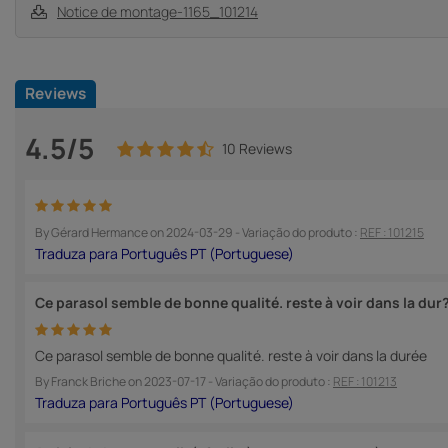
Notice de montage-1165_101214
Reviews
4.5/5
10 Reviews
By
Gérard Hermance
on
2024-03-29
- Variação do produto :
REF : 101215
Ce parasol semble de bonne qualité. reste à voir dans la dur
Ce parasol semble de bonne qualité. reste à voir dans la durée
By
Franck Briche
on
2023-07-17
- Variação do produto :
REF : 101213