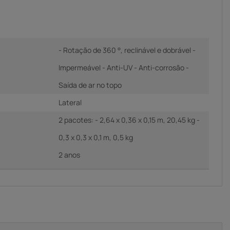
- Rotação de 360 °, reclinável e dobrável -
Impermeável - Anti-UV - Anti-corrosão -
Saída de ar no topo
Lateral
2 pacotes: - 2,64 x 0,36 x 0,15 m, 20,45 kg -
0,3 x 0,3 x 0,1 m, 0,5 kg
2 anos