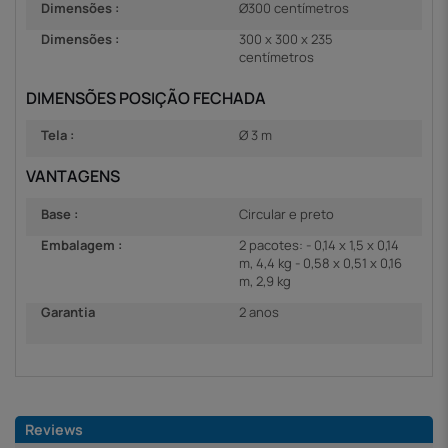
Dimensões :
Ø300 centímetros
Dimensões :
300 x 300 x 235
centímetros
DIMENSÕES POSIÇÃO FECHADA
Tela :
Ø 3 m
VANTAGENS
Base :
Circular e preto
Embalagem :
2 pacotes: - 0,14 x 1,5 x 0,14
m, 4,4 kg - 0,58 x 0,51 x 0,16
m, 2,9 kg
Garantia
2 anos
Reviews