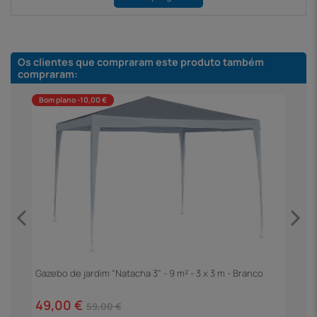
Os clientes que compraram este produto também
compraram:
Bom plano -10,00 €
m
Gazebo de jardim "Natacha 3" - 9 m² - 3 x 3 m - Branco
P
C
49,00 €
2
59,00 €