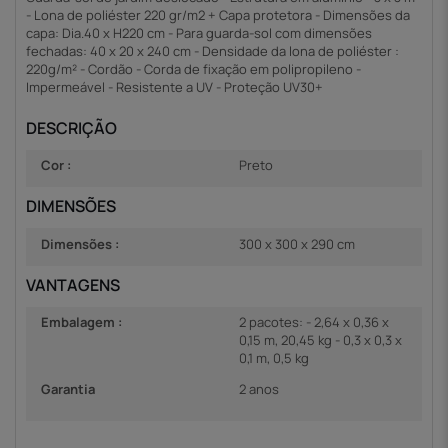
- Lona de poliéster 220 gr/m2 + Capa protetora - Dimensões da
capa: Dia.40 x H220 cm - Para guarda-sol com dimensões
fechadas: 40 x 20 x 240 cm - Densidade da lona de poliéster :
220g/m² - Cordão - Corda de fixação em polipropileno -
Impermeável - Resistente a UV - Proteção UV30+
DESCRIÇÃO
Cor :
Preto
DIMENSÕES
Dimensões :
300 x 300 x 290 cm
VANTAGENS
Embalagem :
2 pacotes: - 2,64 x 0,36 x
0,15 m, 20,45 kg - 0,3 x 0,3 x
0,1 m, 0,5 kg
Garantia
2 anos