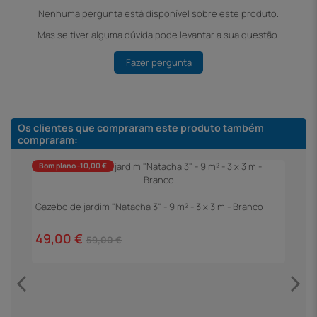
Nenhuma pergunta está disponível sobre este produto.
Mas se tiver alguma dúvida pode levantar a sua questão.
Fazer pergunta
Os clientes que compraram este produto também
compraram:
Bom plano -10,00 €
Gazebo de jardim "Natacha 3" - 9 m² - 3 x 3 m - Branco
P
C
49,00 €
2
59,00 €